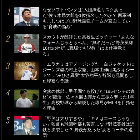
なぜソフトバンクは“入団辞退リスクあっ
た”佐々木麟太郎を1位指名したのか？ 四軍制
も…じつはプロ野球最強チームが直面してい
る“育成の悩み”
スカウトが酷評した高校生ピッチャー「あんな
フォームじゃとらへん」“無名だった”野茂英雄
10代の挫折…職場でも説教「はよ仕事覚え
ろ」
「ムラカミはアメージングだ」白ジャケットに
ジーンズ姿の村上宗隆、山本由伸は黒タキシー
ドで…“左ひざ異変”大谷翔平が辞退も見聞きし
た球宴ウラ話
突然の休部…甲子園でも投げた“195センチの逸
材”が復活「佐々木麟太郎から三振を奪った1年
生」高校野球から離脱した球児がMLBを目指せ
る理由
「野茂は太りすぎや」「キミはエースじゃな
い」監督も球団幹部も苦言…なぜ野茂英雄は近
鉄と決裂した？ 野茂が怒った“あるコーチの退
団”