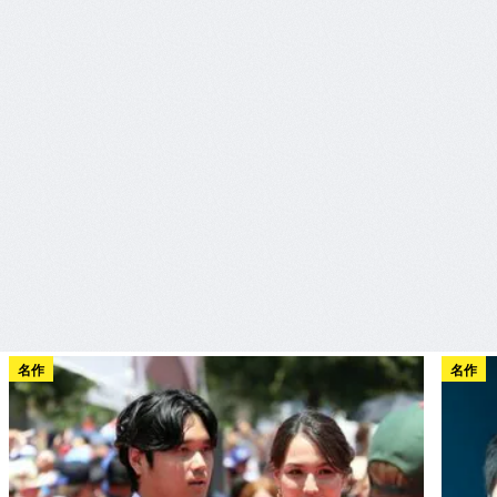
名作
名作