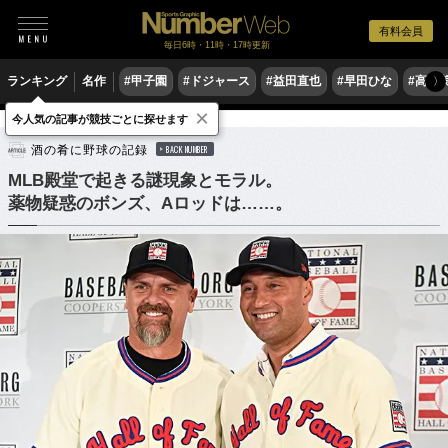
有料会員
毎日6時・11時・17時更新
ランキング
名作
#甲子園
#ドジャース
#益田直也
#早田ひな
#高木
〉
×
今人気の記事が競技ごとに探せます
野球
MLB
酒の肴に野球の記録
BACK NUMBER
MLB殿堂で起きる謎現象とモラル。
薬物疑惑のボンズ、Aロッドは……。