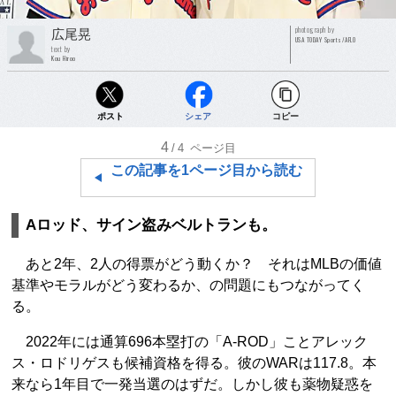
photograph by
広尾晃
USA TODAY Sports/AFLO
text by
Kou Hiroo
ポスト
シェア
コピー
4
/4
ページ目
この記事を1ページ目から読む
Aロッド、サイン盗みベルトランも。
あと2年、2人の得票がどう動くか？ それはMLBの価値
基準やモラルがどう変わるか、の問題にもつながってく
る。
2022年には通算696本塁打の「A-ROD」ことアレック
ス・ロドリゲスも候補資格を得る。彼のWARは117.8。本
来なら1年目で一発当選のはずだ。しかし彼も薬物疑惑を