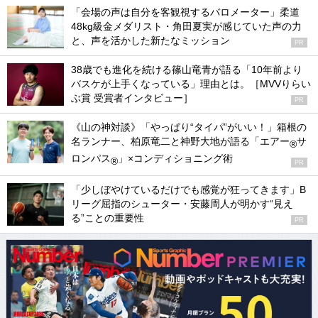
「会場の声は自分を客観視するバロメーター」柔道
48kg級金メダリスト・角田夏実が感じていた声の力
と、声を活かした新たなミッション
PR
38歳でも進化を続ける篠山竜青が語る「10年前より
バスケが上手くなっている」理由とは。［MVVりらい
ぶ賞 受賞者インタビュー］
PR
《山の神対談》「やっぱり“タイパ”がいい！」箱根の
名ランナー、柏原竜二と神野大地が語る「エアー
サ
®
ロンパス
」×コンディショニング術
®
PR
「少しぼやけているだけでも感覚が狂ってきます」B
リーグ屈指のシューター・安藤周人が明かす“見え
る”ことの重要性
PR