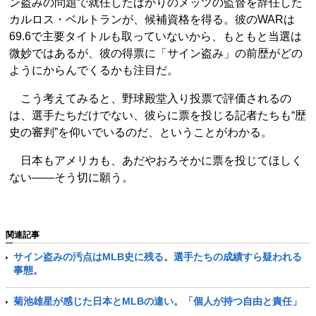
ン盗みの問題で就任したばかりのメッツの監督を辞任した
カルロス・ベルトランが、候補資格を得る。彼のWARは
69.6で主要タイトルも取っていないから、もともと当選は
微妙ではあるが、彼の得票に「サイン盗み」の前歴がどの
ようにからんでくるかも注目だ。
こう考えてみると、野球殿堂入り投票で評価されるの
は、選手たちだけでない、彼らに票を投じる記者たちも“歴
史の審判”を仰いでいるのだ、ということがわかる。
日本もアメリカも、あだやおろそかに票を投じてほしく
ない――そう切に願う。
関連記事
サイン盗みの汚点はMLB史に残る。選手たちの成績すら疑われる
事態。
菊池雄星が感じた日本とMLBの違い。「個人が持つ自由と責任」