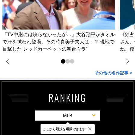
「TV中継には映らなかったが…」大谷翔平がタオル
《独占
で汗を拭われ登場、その時真美子夫人は…？ 現地で
さん、
目撃した“レッドカーペットの舞台ウラ”
ね。僕
その他の名作記事 >
RANKING
MLB
×
ここから競技を選択できます
最新
24時間
週間