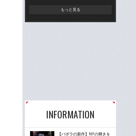
た
もっと見る
INFORMATION
【バボラの新作】NYの輝きを