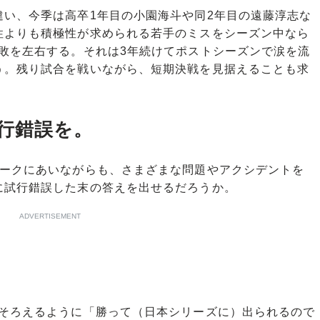
い、今季は高卒1年目の小園海斗や同2年目の遠藤淳志な
性よりも積極性が求められる若手のミスをシーズン中なら
敗を左右する。それは3年続けてポストシーズンで涙を流
う。残り試合を戦いながら、短期決戦を見据えることも求
行錯誤を。
ークにあいながらも、さまざまな問題やアクシデントを
に試行錯誤した末の答えを出せるだろうか。
ADVERTISEMENT
そろえるように「勝って（日本シリーズに）出られるので