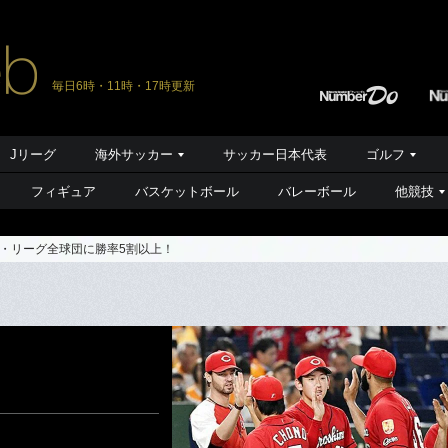
毎日6時・11時・17時更新
Jリーグ
海外サッカー
サッカー日本代表
ゴルフ
フィギュア
バスケットボール
バレーボール
他競技
・リーグ全球団に勝率5割以上！