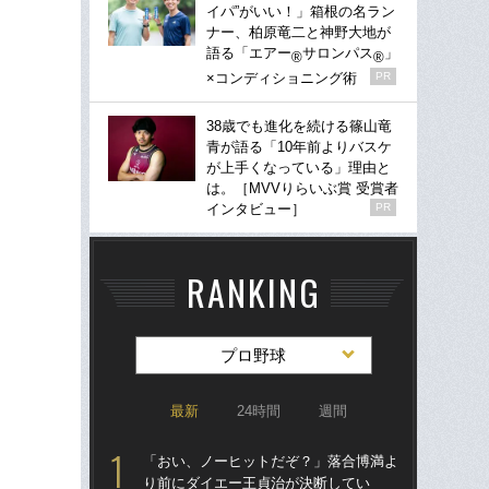
イパ”がいい！」箱根の名ラン
ナー、柏原竜二と神野大地が
語る「エアー
サロンパス
」
®
®
×コンディショニング術
PR
38歳でも進化を続ける篠山竜
青が語る「10年前よりバスケ
が上手くなっている」理由と
は。［MVVりらいぶ賞 受賞者
インタビュー］
PR
RANKING
プロ野球
最新
24時間
週間
「おい、ノーヒットだぞ？」落合博満よ
「
り前にダイエー王貞治が決断してい
り