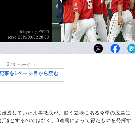
KYODO
photograph by
2019/09/02 20:00
posted
8月27日の巨人戦に勝利し、タッチを交わすジ
（左端）ら広島ナイン。巨人には今季、勝ち
ている。
3
/3
ページ目
記事を1ページ目から読む
浸透していた凡事徹底が、追う立場にある今季の広島に
逃げ道とするのではなく、3連覇によって得たものを発揮す