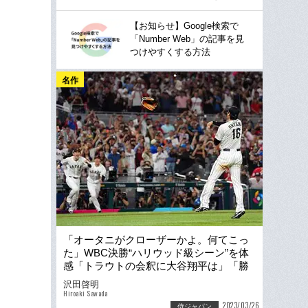
【お知らせ】Google検索で
「Number Web」の記事を見
つけやすくする方法
名作
「オータニがクローザーかよ。何てこっ
た」WBC決勝“ハリウッド級シーン”を体
感「トラウトの会釈に大谷翔平は」「勝
者は日本だが…」
沢田啓明
Hiroaki Sawada
2023/03/26
侍ジャパン