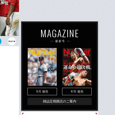
MAGAZINE
最新号
ョンソン
越しが決まっ
8/6
4/16
発売
発売
雑誌定期購読のご案内