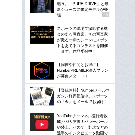
纏う。「PURE DRIVE」と最
新シューズに限定モデルが登
場
PR
スポーツの現場で撮影する機
会のある写真家、その写真家
が撮る一瞬のシーンにスポッ
トをあてるコンテストを開催
します。作品受付中！
【同僚や仲間とお得に】
NumberPREMIER法人プラン
が募集スタート！
【登録無料】Numberメールマ
ガジン好評配信中。スポーツ
の「今」をメールでお届け！
YouTubeチャンネル登録者数
60,000人突破！バレーボール
や陸上、バスケ、野球などの
選手のインタビューを動画で