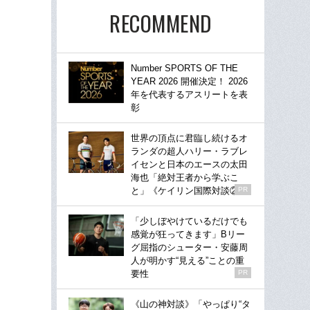
RECOMMEND
Number SPORTS OF THE
YEAR 2026 開催決定！ 2026
年を代表するアスリートを表
彰
世界の頂点に君臨し続けるオ
ランダの超人ハリー・ラブレ
イセンと日本のエースの太田
海也「絶対王者から学ぶこ
と」《ケイリン国際対談②》
PR
「少しぼやけているだけでも
感覚が狂ってきます」Bリー
グ屈指のシューター・安藤周
人が明かす“見える”ことの重
要性
PR
《山の神対談》「やっぱり“タ