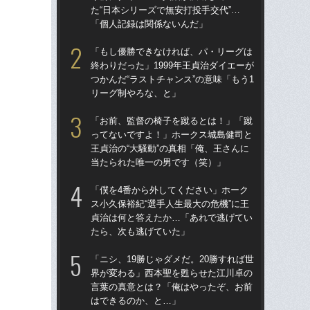
た“日本シリーズで無安打投手交代”…
た“
「個人記録は関係ないんだ」
「
「もし優勝できなければ、パ・リーグは
「
終わりだった」1999年王貞治ダイエーが
終わ
つかんだ“ラストチャンス”の意味「もう1
つか
リーグ制やろな、と」
リ
「お前、監督の椅子を蹴るとは！」「蹴
「
ってないですよ！」ホークス城島健司と
っ
王貞治の“大騒動”の真相「俺、王さんに
王貞
当たられた唯一の男です（笑）」
当
「僕を4番から外してください」ホーク
「ア
ス小久保裕紀“選手人生最大の危機”に王
球
貞治は何と答えたか…「あれで逃げてい
す“
たら、次も逃げていた」
た…
らD
「ニシ、19勝じゃダメだ。20勝すれば世
界が変わる」西本聖を甦らせた江川卓の
「
言葉の真意とは？「俺はやったぞ、お前
ス小
はできるのか、と…」
貞