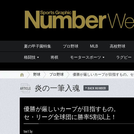
夏の甲子園特集
プロ野球
MLB
高校野球
格闘技
将棋
モータースポーツ
ラグビー
野球
プロ野球
優勝が厳しいカープが目指すもの。セ
炎の一筆入魂
BACK NUMBER
優勝が厳しいカープが目指すもの。
セ・リーグ全球団に勝率5割以上！
text by