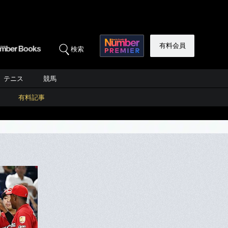
有料会員
検索
テニス
競馬
有料記事