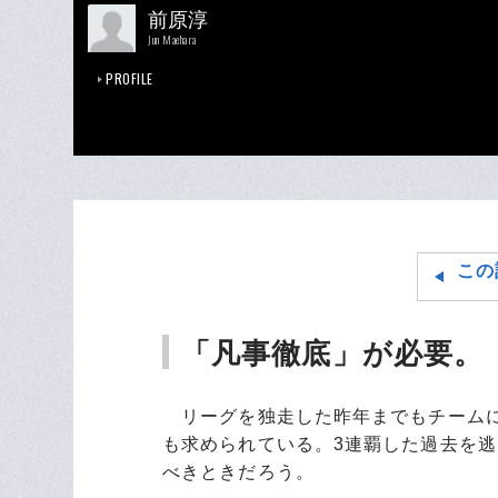
前原淳
Jun Maehara
PROFILE
この
「凡事徹底」が必要。
リーグを独走した昨年までもチームに
も求められている。3連覇した過去を
べきときだろう。