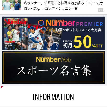
名ランナー、柏原竜二と神野大地が語る「エアー
サ
®
ロンパス
」×コンディショニング術
®
PR
INFORMATION