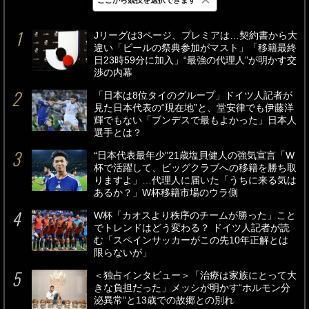
最新
24時間
週間
Jリーグは3ページ、プレミアは…契約書から大
違い「ビールの祭典参加がマスト」「移籍最終
日23時59分に加入」“最強の代理人”が明かす交
渉の内幕
「日本は8位タイのグループ」ドイツ人記者が
見た日本代表の“現在地”と、堂安律でも伊藤洋
輝でもない「ブンデスで最もよかった」日本人
選手とは？
“日本代表最年少”21歳塩貝健人の強気宣言「W
杯で活躍して、ビッグクラブへの移籍を勝ち取
りますよ」…代理人に届いた「うちに来る気は
あるか？」W杯移籍市場のウラ側
W杯「カオスより秩序のチームが勝った」こと
でトレンドはどう変わる？ ドイツ人記者が読
む「スペインサッカーがこの先10年正解とは
限らないが」
＜独占インタビュー＞「治療は家族にとって大
きな負担だった」メッシが明かす“ホルモン分
泌異常”と13歳での故郷との別れ