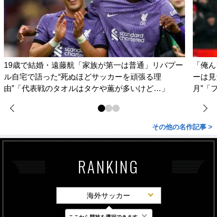
19歳で結婚・遠藤航「家族が第一は普通」リバプー
「俺ん
ル自宅で語った“死ぬほどサッカーを頑張る理
ーは見
由”「代表戦のタオルはタケや薫が多いけど…」
月”「
その他の名作記事 >
RANKING
海外サッカー
×
ここから競技を選択できます