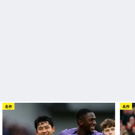
名作
名作