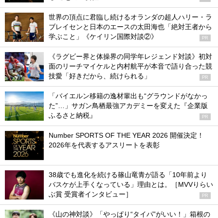
世界の頂点に君臨し続けるオランダの超人ハリー・ラ
ブレイセンと日本のエースの太田海也「絶対王者から
学ぶこと」《ケイリン国際対談②》
PR
《ラグビー界と体操界の同学年レジェンド対談》初対
面のリーチマイケルと内村航平が本音で語り合った競
技愛「好きだから、続けられる」
PR
「バイエルン移籍の逸材輩出も“グラウンドがなかっ
た”…」サガン鳥栖最強アカデミーを変えた『企業版
ふるさと納税』
PR
Number SPORTS OF THE YEAR 2026 開催決定！
2026年を代表するアスリートを表彰
38歳でも進化を続ける篠山竜青が語る「10年前より
バスケが上手くなっている」理由とは。［MVVりらい
ぶ賞 受賞者インタビュー］
PR
《山の神対談》「やっぱり“タイパ”がいい！」箱根の