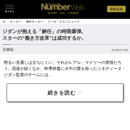
有料会員
毎日6時・11時・17時更新
サッカー
海外サッカー
リーガ・エスパニョーラ
ジダンが抱える「解任」の時限爆弾。
スターの“働き方改革”は成功するか。
北條聡
2019/08/31 19:00
明るい見通しは立ちにくい。それがレアル・マドリーの実情だろ
う。混迷が続くなか、昨季終盤に火中の栗を拾ったジネディーヌ・
ジダン監督のチームには...
続きを読む