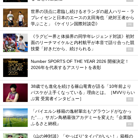
世界の頂点に君臨し続けるオランダの超人ハリー・ラ
ブレイセンと日本のエースの太田海也「絶対王者から
学ぶこと」《ケイリン国際対談②》
PR
《ラグビー界と体操界の同学年レジェンド対談》初対
面のリーチマイケルと内村航平が本音で語り合った競
技愛「好きだから、続けられる」
PR
Number SPORTS OF THE YEAR 2026 開催決定！
2026年を代表するアスリートを表彰
38歳でも進化を続ける篠山竜青が語る「10年前より
バスケが上手くなっている」理由とは。［MVVりらい
ぶ賞 受賞者インタビュー］
PR
「バイエルン移籍の逸材輩出も“グラウンドがなかっ
た”…」サガン鳥栖最強アカデミーを変えた『企業版
ふるさと納税』
PR
《山の神対談》「やっぱり“タイパ”がいい！」箱根の