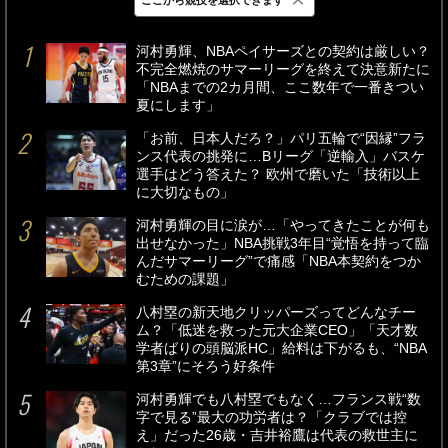
最新
24時間
週間
河村勇輝、NBAペイサーズとの契約は厳しい？
不完全燃焼のサマーリーグを終えて決意新たに
「NBAまでの2カ月間、ここ数年で一番きつい
夏にします」
「お前、日本人だろ？」パリ五輪で“因縁”フラ
ンス代表の挑発に…Bリーグ「逆輸入」バスケ
選手はどう答えた？ 欧州で磨いた「技術以上
に大切なもの」
河村勇輝の目に涙が…「やってきたことが何も
出せなかった」NBA挑戦3年目“覚悟を持って臨
んだサマーリーグ”で痛感「NBA本契約をつか
むための課題」
八村塁の新天地クリッパーズってどんなチー
ム？「低迷を救った元大企業CEO」「天才数
学者ばりの頭脳派HC」給料は下がるも、“NBA
第3章”にそろう好条件
河村勇輝でも八村塁でもなく…フランス戦“数
字で見る”最大の功労者は？「クラブでは控
え」だった26歳・吉井裕鷹は代表の救世主に