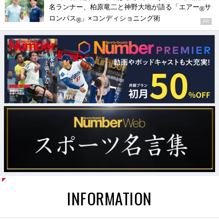
名ランナー、柏原竜二と神野大地が語る「エアー
サ
®
ロンパス
」×コンディショニング術
®
PR
INFORMATION