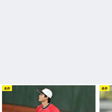
名作
名作