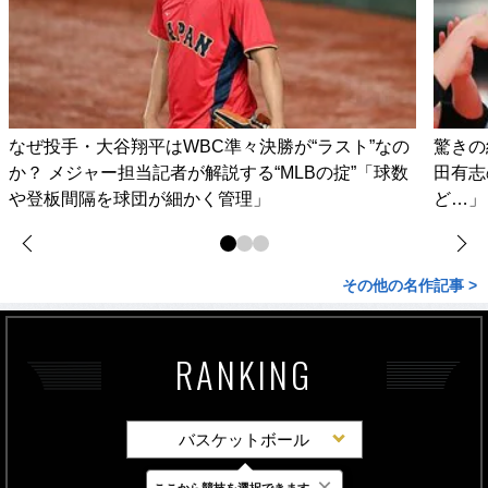
なぜ投手・大谷翔平はWBC準々決勝が“ラスト”なの
驚きの
か？ メジャー担当記者が解説する“MLBの掟”「球数
田有志
や登板間隔を球団が細かく管理」
ど…」
その他の名作記事 >
RANKING
バスケットボール
×
ここから競技を選択できます