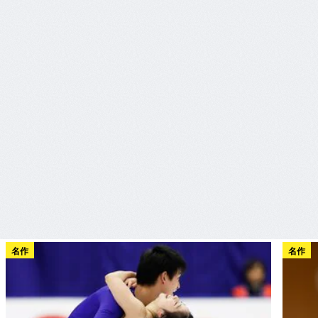
名作
名作