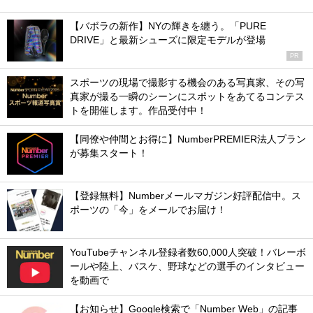
【バボラの新作】NYの輝きを纏う。「PURE
DRIVE」と最新シューズに限定モデルが登場
PR
スポーツの現場で撮影する機会のある写真家、その写
真家が撮る一瞬のシーンにスポットをあてるコンテス
トを開催します。作品受付中！
【同僚や仲間とお得に】NumberPREMIER法人プラン
が募集スタート！
【登録無料】Numberメールマガジン好評配信中。ス
ポーツの「今」をメールでお届け！
YouTubeチャンネル登録者数60,000人突破！バレーボ
ールや陸上、バスケ、野球などの選手のインタビュー
を動画で
【お知らせ】Google検索で「Number Web」の記事