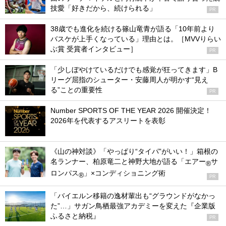
技愛「好きだから、続けられる」
PR
38歳でも進化を続ける篠山竜青が語る「10年前より
バスケが上手くなっている」理由とは。［MVVりらい
ぶ賞 受賞者インタビュー］
PR
「少しぼやけているだけでも感覚が狂ってきます」B
リーグ屈指のシューター・安藤周人が明かす“見え
る”ことの重要性
PR
Number SPORTS OF THE YEAR 2026 開催決定！
2026年を代表するアスリートを表彰
《山の神対談》「やっぱり“タイパ”がいい！」箱根の
名ランナー、柏原竜二と神野大地が語る「エアー
サ
®
ロンパス
」×コンディショニング術
®
PR
「バイエルン移籍の逸材輩出も“グラウンドがなかっ
た”…」サガン鳥栖最強アカデミーを変えた『企業版
ふるさと納税』
PR