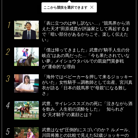
×
ここから競技を選択できます
最新
24時間
週間
「表に立つのは申し訳ない…」“競馬界から消
えた天才”田原成貴が評論家として再起するま
で「暗い部分があるからこそ、楽しく伝えた
い」
「僕は帰ってきました」武豊の“騎手人生の分
岐点”はあの馬だった…「今も果たされていな
い夢」メイショウタバルでの凱旋門賞参戦
が“運命的”な理由
「海外ではベビーカーを押して来るジョッキー
がいた」女性騎手→調教師として出産、宮川真
衣が語る「日本の競馬界で“母親”になる難し
さ」
武豊、サイレンススズカの死に「泣きながら酒
を飲み、人生初の泥酔をした」 知られざ
る“天才騎手”の素顔とは？
武豊はなぜ“圧倒的にスゴい”のか？ ルメール、
川田将雅との比較で見えた52歳ジョッキーの