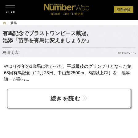
有料会員
毎日6時・11時・17時更新
競馬
有馬記念でブラストワンピース戴冠。
池添「苗字を有馬に変えましょうか」
島田明宏
2018/12/25 11:15
やはり今年の3歳馬は強かった。平成最後のグランプリとなった第
63回有馬記念（12月23日、中山芝2500m、3歳以上GI）を、池添
謙一が乗っ...
続きを読む