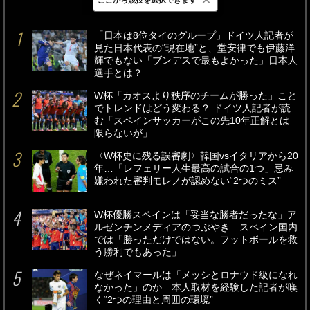
最新
24時間
週間
「日本は8位タイのグループ」ドイツ人記者が
見た日本代表の“現在地”と、堂安律でも伊藤洋
輝でもない「ブンデスで最もよかった」日本人
選手とは？
W杯「カオスより秩序のチームが勝った」こと
でトレンドはどう変わる？ ドイツ人記者が読
む「スペインサッカーがこの先10年正解とは
限らないが」
〈W杯史に残る誤審劇〉韓国vsイタリアから20
年…「レフェリー人生最高の試合の1つ」忌み
嫌われた審判モレノが認めない“2つのミス”
W杯優勝スペインは「妥当な勝者だったな」ア
ルゼンチンメディアのつぶやき…スペイン国内
では「勝っただけではない。フットボールを救
う勝利でもあった」
なぜネイマールは「メッシとロナウド級になれ
なかった」のか 本人取材を経験した記者が嘆
く“2つの理由と周囲の環境”