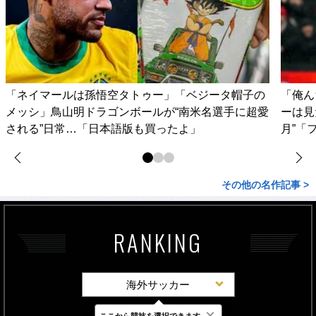
「ネイマールは孫悟空タトゥー」「ベジータ帽子の
「俺ん
メッシ」鳥山明ドラゴンボールが“南米名選手に超愛
ーは見
される”日常…「日本語版も買ったよ」
月”「
その他の名作記事 >
RANKING
海外サッカー
×
ここから競技を選択できます