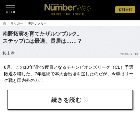
有料会員
毎日6時・11時・17時更新
サッカー
海外サッカー
南野拓実を育てたザルツブルク。
ステップには最適、長居は……？
杉山孝
2018/10/16 11:00
8月、この10年間で9度目となるチャンピオンズリーグ（CL）予選
敗退を喫した。7年連続で本大会出場を逃したのだが、今季はリー
グ戦と国内外のカ...
続きを読む