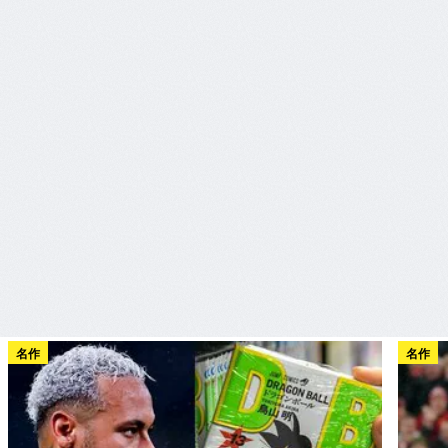
名作
名作