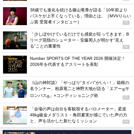
38歳でも進化を続ける篠山竜青が語る「10年前より
バスケが上手くなっている」理由とは。［MVVりらい
ぶ賞 受賞者インタビュー］
PR
「少しぼやけているだけでも感覚が狂ってきます」B
リーグ屈指のシューター・安藤周人が明かす“見え
る”ことの重要性
PR
Number SPORTS OF THE YEAR 2026 開催決定！
2026年を代表するアスリートを表彰
《山の神対談》「やっぱり“タイパ”がいい！」箱根の
名ランナー、柏原竜二と神野大地が語る「エアー
サ
®
ロンパス
」×コンディショニング術
®
PR
「会場の声は自分を客観視するバロメーター」柔道
48kg級金メダリスト・角田夏実が感じていた声の力
と、声を活かした新たなミッション
PR