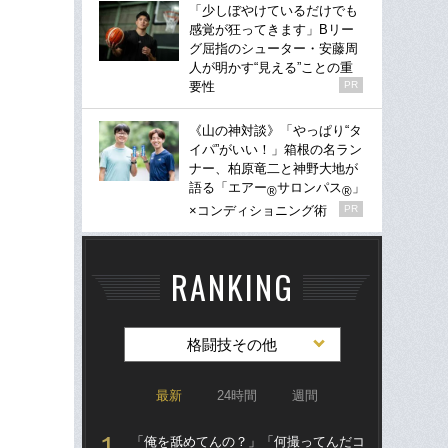
「少しぼやけているだけでも
感覚が狂ってきます」Bリー
グ屈指のシューター・安藤周
人が明かす“見える”ことの重
要性
PR
《山の神対談》「やっぱり“タ
イパ”がいい！」箱根の名ラン
ナー、柏原竜二と神野大地が
語る「エアー
サロンパス
」
®
®
×コンディショニング術
PR
RANKING
格闘技その他
最新
24時間
週間
「俺を舐めてんの？」「何撮ってんだコ
「