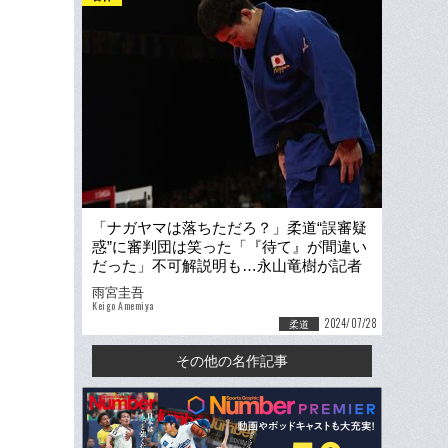
「ナガヤマは落ちただろ？」柔道“誤審疑
惑”に審判団は笑った「『待て』が間違い
だった」不可解説明も…永山竜樹が記者
に見せた涙「自分のスキだった」
雨宮圭吾
Keigo Amemiya
2024/07/28
柔道
その他の名作記事