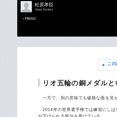
松原孝臣
Takaomi Matsubara
PROFILE
この
リオ五輪の銅メダルと
一方で、別の意味でも破格な面を見
2014年の世界選手権では練習にし
が下げられる処分を受けている。