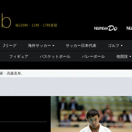
毎日6時・11時・17時更新
Jリーグ
海外サッカー
サッカー日本代表
ゴルフ
フィギュア
バスケットボール
バレーボール
他競技
家・高藤直寿。