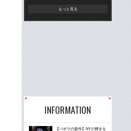
狩り
もっと見る
INFORMATION
【バボラの新作】NYの輝きを