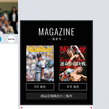
MAGAZINE
最新号
で開催される
8/6
4/16
発売
発売
雑誌定期購読のご案内