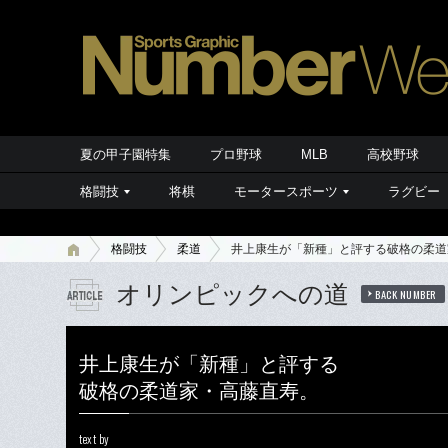
夏の甲子園特集
プロ野球
MLB
高校野球
格闘技
将棋
モータースポーツ
ラグビー
格闘技
柔道
井上康生が「新種」と評する破格の柔道
オリンピックへの道
BACK NUMBER
井上康生が「新種」と評する
破格の柔道家・高藤直寿。
text by