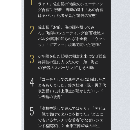
ラァ！」佐山聡の“地獄のシューティン
ラァ
グ合宿”に密着…当時の選手「あの合宿
グ合
はヤバい」記者が見た“驚愕の実態”
はヤ
佐山聡「お前、俺の顔を殴ってみ
「
ろ」“地獄のシューティング合宿”壮絶ス
た…
パルタ特訓の知られざる全貌…「ウァ～
ダ
ッ」「グアァ～」現地で聞いた“悲鳴”
ン
少年院を出た18歳の朝倉未来はなぜ総合
平本
格闘技の道に入ったのか…弟・海と
られ
の“伝説のスパーリング”もその時に
結
と
「コーチとしての康生さんに幻滅したこ
ともありました」鈴木桂治（現・男子代
佐
表監督）に井上康生が明かした“ロンド
ろ」
ン五輪の後悔”
パ
ッ」
「高校中退して遊んでばかり」「デビュ
ー戦で負けてタバコを捨てた」“どこに
最
でもいるヤンチャな若者”がなぜレジェ
合
ンド格闘家に？ 金原正徳42歳の半生
一枚