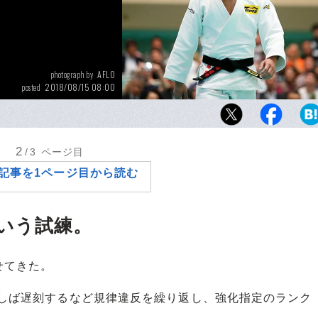
AFLO
photograph by
2018/08/15 08:00
posted
高藤直寿は、9月20日からアゼルバイジャン
世界柔道男子60kg級で連覇をかけて戦う。
2
/3
ページ目
記事を1ページ目から読む
いう試練。
せてきた。
ばしば遅刻するなど規律違反を繰り返し、強化指定のランク