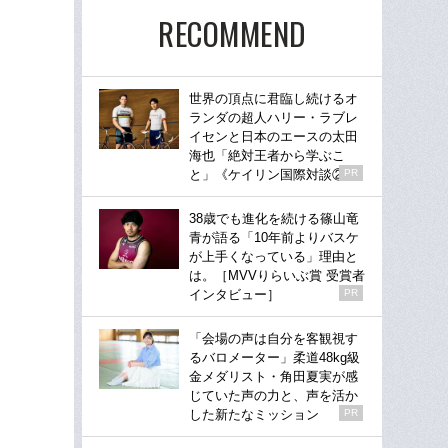
RECOMMEND
世界の頂点に君臨し続けるオ
ランダの超人ハリー・ラブレ
イセンと日本のエースの太田
海也「絶対王者から学ぶこ
と」《ケイリン国際対談②》
PR
38歳でも進化を続ける篠山竜
青が語る「10年前よりバスケ
が上手くなっている」理由と
は。［MVVりらいぶ賞 受賞者
インタビュー］
PR
「会場の声は自分を客観視す
るバロメーター」柔道48kg級
金メダリスト・角田夏実が感
じていた声の力と、声を活か
した新たなミッション
PR