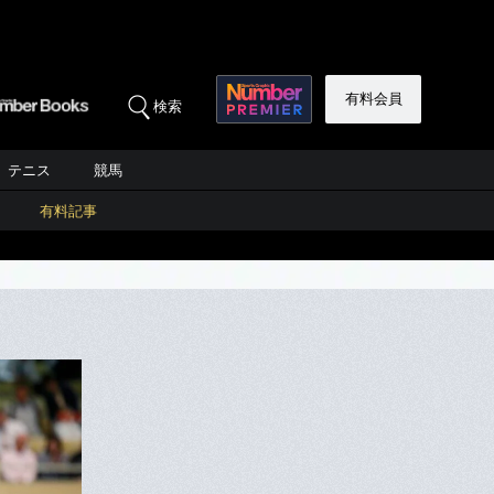
有料会員
検索
テニス
競馬
有料記事