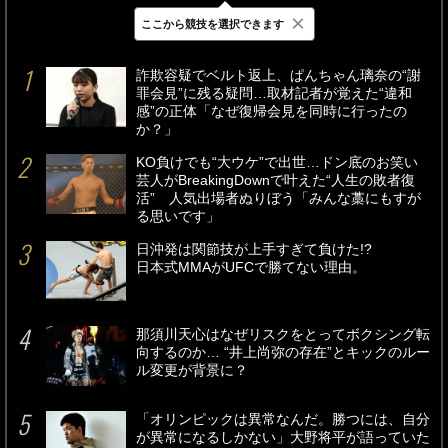
×
ここから競技を選択できます
最新
24時間
週間
詐欺容疑でベルト返上、ぱんちゃん璃奈の“謝
罪会見”に残る疑問…取材記者が覚えた“違和
感”の正体「なぜ復帰会見を同時に行ったの
か？」
KO負けでも“大ウケ”で出世…ドン底のお笑い
芸人がBreakingDownで叶えた“人生の敗者復
活” 人気出場者ぬりぼう「みんな藁にもすが
る思いです」
日沖発は関節技が上手すぎて負けた!?
日本式MMAがUFCで勝てない理由。
那須川天心はなぜリスクをとってボクシング転
向するのか… “井上尚弥の存在”とキックのルー
ル変更が背景に？
「オリンピックは異常なんだ。勝つには、自分
が異常になるしかない」大野将平が語っていた