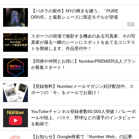
【バボラの新作】NYの輝きを纏う。「PURE
DRIVE」と最新シューズに限定モデルが登場
PR
スポーツの現場で撮影する機会のある写真家、その写
真家が撮る一瞬のシーンにスポットをあてるコンテス
トを開催します。作品受付中！
【同僚や仲間とお得に】NumberPREMIER法人プラン
が募集スタート！
【登録無料】Numberメールマガジン好評配信中。ス
ポーツの「今」をメールでお届け！
YouTubeチャンネル登録者数60,000人突破！バレーボ
ールや陸上、バスケ、野球などの選手のインタビュー
を動画で
【お知らせ】Google検索で「Number Web」の記事