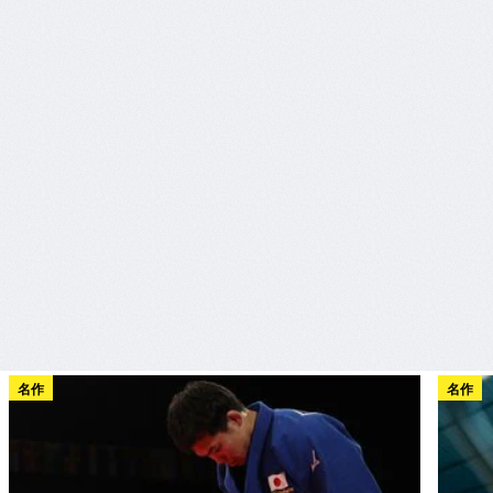
名作
名作