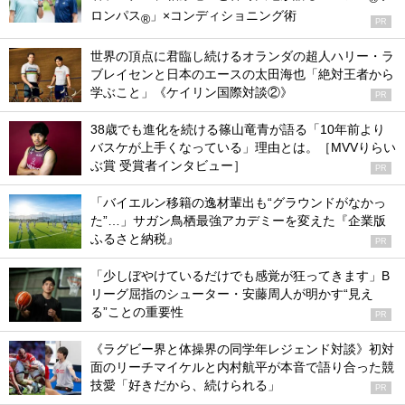
ロンパス
」×コンディショニング術
®
PR
世界の頂点に君臨し続けるオランダの超人ハリー・ラ
ブレイセンと日本のエースの太田海也「絶対王者から
学ぶこと」《ケイリン国際対談②》
PR
38歳でも進化を続ける篠山竜青が語る「10年前より
バスケが上手くなっている」理由とは。［MVVりらい
ぶ賞 受賞者インタビュー］
PR
「バイエルン移籍の逸材輩出も“グラウンドがなかっ
た”…」サガン鳥栖最強アカデミーを変えた『企業版
ふるさと納税』
PR
「少しぼやけているだけでも感覚が狂ってきます」B
リーグ屈指のシューター・安藤周人が明かす“見え
る”ことの重要性
PR
《ラグビー界と体操界の同学年レジェンド対談》初対
面のリーチマイケルと内村航平が本音で語り合った競
技愛「好きだから、続けられる」
PR