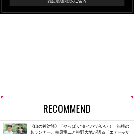
雑誌定期購読のご案内
RECOMMEND
《山の神対談》「やっぱり“タイパ”がいい！」箱根の
名ランナー、柏原竜二と神野大地が語る「エアー
サ
®