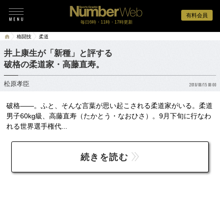
有料会員
毎日6時・11時・17時更新
格闘技
柔道
井上康生が「新種」と評する
破格の柔道家・高藤直寿。
松原孝臣
2018/08/15 08:00
破格――。ふと、そんな言葉が思い起こされる柔道家がいる。柔道
男子60kg級、高藤直寿（たかとう・なおひさ）。9月下旬に行なわ
れる世界選手権代...
続きを読む