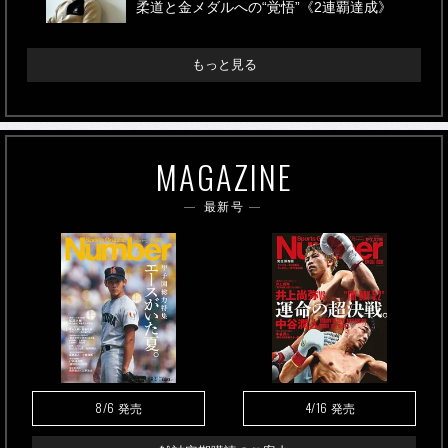
柔道と金メダルへの“覚悟”《2連覇達成》
もっと見る
MAGAZINE
最新号
8/6
4/16
発売
発売