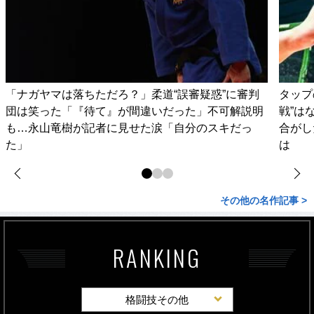
「ナガヤマは落ちただろ？」柔道“誤審疑惑”に審判
タップ
団は笑った「『待て』が間違いだった」不可解説明
戦”は
も…永山竜樹が記者に見せた涙「自分のスキだっ
合がし
た」
は
その他の名作記事 >
RANKING
格闘技その他