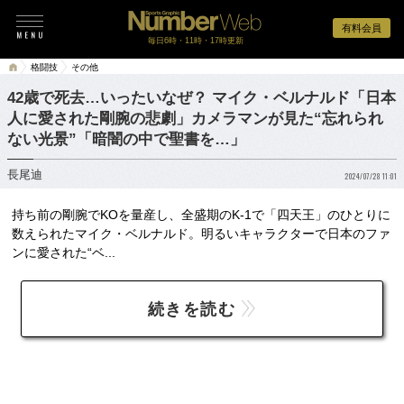
有料会員
毎日6時・11時・17時更新
格闘技
その他
42歳で死去…いったいなぜ？ マイク・ベルナルド「日本
人に愛された剛腕の悲劇」カメラマンが見た“忘れられ
ない光景”「暗闇の中で聖書を…」
長尾迪
2024/07/28 11:01
持ち前の剛腕でKOを量産し、全盛期のK-1で「四天王」のひとりに
数えられたマイク・ベルナルド。明るいキャラクターで日本のファ
ンに愛された“ベ...
続きを読む