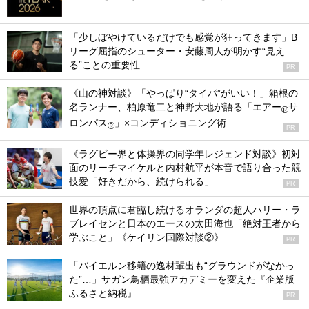
「少しぼやけているだけでも感覚が狂ってきます」B
リーグ屈指のシューター・安藤周人が明かす“見え
る”ことの重要性
PR
《山の神対談》「やっぱり“タイパ”がいい！」箱根の
名ランナー、柏原竜二と神野大地が語る「エアー
サ
®
ロンパス
」×コンディショニング術
®
PR
《ラグビー界と体操界の同学年レジェンド対談》初対
面のリーチマイケルと内村航平が本音で語り合った競
技愛「好きだから、続けられる」
PR
世界の頂点に君臨し続けるオランダの超人ハリー・ラ
ブレイセンと日本のエースの太田海也「絶対王者から
学ぶこと」《ケイリン国際対談②》
PR
「バイエルン移籍の逸材輩出も“グラウンドがなかっ
た”…」サガン鳥栖最強アカデミーを変えた『企業版
ふるさと納税』
PR