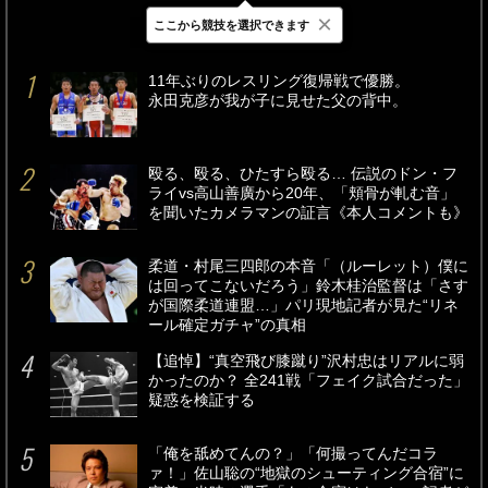
×
ここから競技を選択できます
最新
24時間
週間
11年ぶりのレスリング復帰戦で優勝。
永田克彦が我が子に見せた父の背中。
殴る、殴る、ひたすら殴る… 伝説のドン・フ
ライvs高山善廣から20年、「頬骨が軋む音」
を聞いたカメラマンの証言《本人コメントも》
柔道・村尾三四郎の本音「（ルーレット）僕に
は回ってこないだろう」鈴木桂治監督は「さす
が国際柔道連盟…」パリ現地記者が見た“リネ
ール確定ガチャ”の真相
【追悼】“真空飛び膝蹴り”沢村忠はリアルに弱
かったのか？ 全241戦「フェイク試合だった」
疑惑を検証する
「俺を舐めてんの？」「何撮ってんだコラ
ァ！」佐山聡の“地獄のシューティング合宿”に