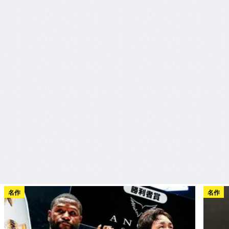
名作
名作