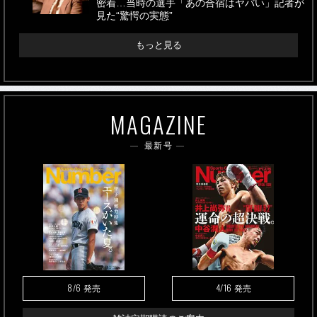
密着…当時の選手「あの合宿はヤバい」記者が
見た“驚愕の実態”
もっと見る
MAGAZINE
最新号
8/6
4/16
発売
発売