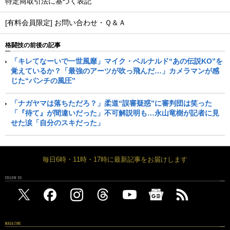
特定商取引法に基づく表記
[有料会員限定] お問い合わせ・Ｑ＆Ａ
格闘技の前後の記事
「キレてなーいで一世風靡」マイク・ベルナルド“あの伝説KO”を
覚えているか？「最強のアーツが吹っ飛んだ…」カメラマンが感
じた“パンチの風圧”
「ナガヤマは落ちただろ？」柔道“誤審疑惑”に審判団は笑った
「『待て』が間違いだった」不可解説明も…永山竜樹が記者に見
せた涙「自分のスキだった」
毎日6時・11時・17時に最新記事をお届けします
FOLLOW US
MAGAZINE