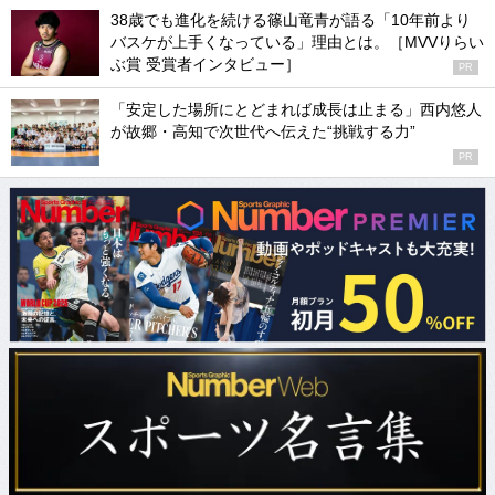
38歳でも進化を続ける篠山竜青が語る「10年前より
バスケが上手くなっている」理由とは。［MVVりらい
ぶ賞 受賞者インタビュー］
PR
「安定した場所にとどまれば成長は止まる」西内悠人
が故郷・高知で次世代へ伝えた“挑戦する力”
PR