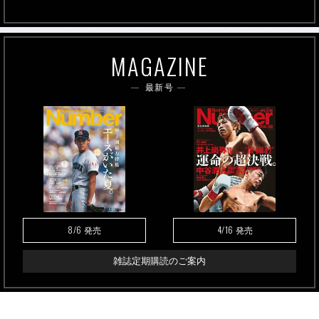
MAGAZINE
最新号
8/6
4/16
発売
発売
雑誌定期購読のご案内