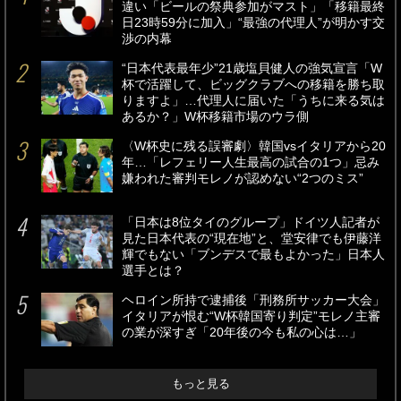
違い「ビールの祭典参加がマスト」「移籍最終
日23時59分に加入」“最強の代理人”が明かす交
渉の内幕
“日本代表最年少”21歳塩貝健人の強気宣言「W
杯で活躍して、ビッグクラブへの移籍を勝ち取
りますよ」…代理人に届いた「うちに来る気は
あるか？」W杯移籍市場のウラ側
〈W杯史に残る誤審劇〉韓国vsイタリアから20
年…「レフェリー人生最高の試合の1つ」忌み
嫌われた審判モレノが認めない“2つのミス”
「日本は8位タイのグループ」ドイツ人記者が
見た日本代表の“現在地”と、堂安律でも伊藤洋
輝でもない「ブンデスで最もよかった」日本人
選手とは？
ヘロイン所持で逮捕後「刑務所サッカー大会」
イタリアが恨む“W杯韓国寄り判定”モレノ主審
の業が深すぎ「20年後の今も私の心は…」
もっと見る