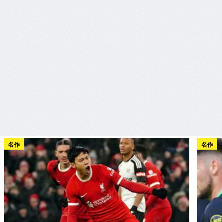
名作
名作