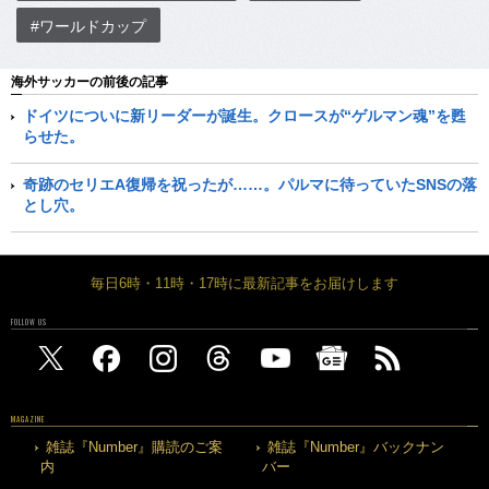
#ワールドカップ
海外サッカーの前後の記事
ドイツについに新リーダーが誕生。クロースが“ゲルマン魂”を甦
らせた。
奇跡のセリエA復帰を祝ったが……。パルマに待っていたSNSの落
とし穴。
毎日6時・11時・17時に最新記事をお届けします
FOLLOW US
MAGAZINE
雑誌『Number』購読のご案
雑誌『Number』バックナン
内
バー