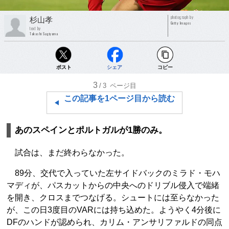
photograph by
杉山孝
Getty Images
text by
Takashi Sugiyama
ポスト
シェア
コピー
3
/3
ページ目
この記事を1ページ目から読む
あのスペインとポルトガルが1勝のみ。
試合は、まだ終わらなかった。
89分、交代で入っていた左サイドバックのミラド・モハ
マディが、パスカットからの中央へのドリブル侵入で端緒
を開き、クロスまでつなげる。シュートには至らなかった
が、この日3度目のVARには持ち込めた。ようやく4分後に
DFのハンドが認められ、カリム・アンサリファルドの同点