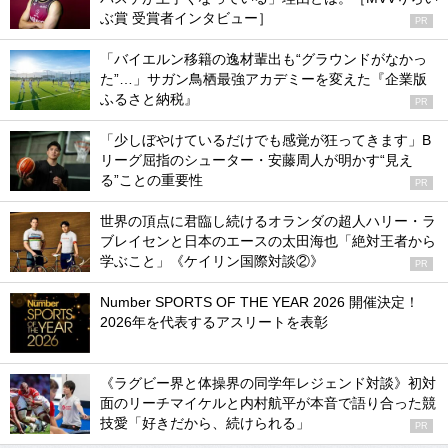
ぶ賞 受賞者インタビュー］
PR
「バイエルン移籍の逸材輩出も“グラウンドがなかっ
た”…」サガン鳥栖最強アカデミーを変えた『企業版
ふるさと納税』
PR
「少しぼやけているだけでも感覚が狂ってきます」B
リーグ屈指のシューター・安藤周人が明かす“見え
る”ことの重要性
PR
世界の頂点に君臨し続けるオランダの超人ハリー・ラ
ブレイセンと日本のエースの太田海也「絶対王者から
学ぶこと」《ケイリン国際対談②》
PR
Number SPORTS OF THE YEAR 2026 開催決定！
2026年を代表するアスリートを表彰
《ラグビー界と体操界の同学年レジェンド対談》初対
面のリーチマイケルと内村航平が本音で語り合った競
技愛「好きだから、続けられる」
PR