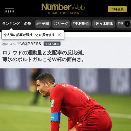
有料会員
毎日6時・11時・17時更新
ランキング
名作
#甲子園
#Jリーグ
#中村剛也
#佐々木朗希
#ラグ
〉
×
今人気の記事が競技ごとに探せます
サッカー
海外サッカー
ロシアW杯PRESS
BACK NUMBER
ロナウドの運動量と支配率の反比例。
薄氷のポルトガルこそW杯の面白さ。