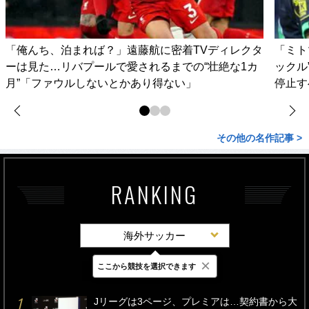
「俺んち、泊まれば？」遠藤航に密着TVディレクタ
「ミト
ーは見た…リバプールで愛されるまでの“壮絶な1カ
ックル
月”「ファウルしないとかあり得ない」
停止す
その他の名作記事 >
RANKING
海外サッカー
×
ここから競技を選択できます
最新
24時間
週間
Jリーグは3ページ、プレミアは…契約書から大