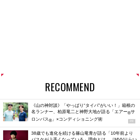
RECOMMEND
《山の神対談》「やっぱり“タイパ”がいい！」箱根の
名ランナー、柏原竜二と神野大地が語る「エアー
サ
®
ロンパス
」×コンディショニング術
®
PR
38歳でも進化を続ける篠山竜青が語る「10年前より
バスケが上手くなっている」理由とは。［MVVりらい