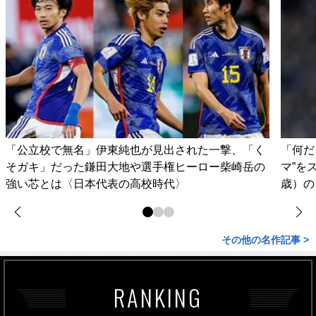
「公立校で無名」伊東純也が見出された一撃、「く
「何だ
そガキ」だった鎌田大地や選手権ヒーロー柴崎岳の
マ”を
強い芯とは〈日本代表の高校時代〉
歳）の
その他の名作記事 >
RANKING