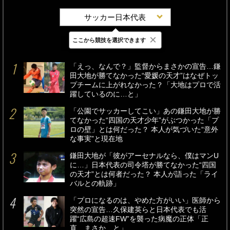
サッカー日本代表
×
ここから競技を選択できます
最新
24時間
週間
「えっ、なんで？」監督からまさかの宣告…鎌
田大地が勝てなかった“愛媛の天才”はなぜトッ
プチームに上がれなかった？「大地はプロで活
躍しているのに…と」
「公園でサッカーしてこい」あの鎌田大地が勝
てなかった“四国の天才少年”がぶつかった「プ
ロの壁」とは何だった？ 本人が気づいた“意外
な事実”と現在地
鎌田大地が「彼がアーセナルなら、僕はマンU
に…」日本代表の司令塔が勝てなかった“四国
の天才”とは何者だった？ 本人が語った「ライ
バルとの軌跡」
「プロになるのは、やめた方がいい」医師から
突然の宣告…久保建英らと日本代表でも活
躍“広島の超速FW”を襲った病魔の正体「正
直、まさか…と」