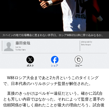
スペインの地で出場機会に恵まれない井手口。ロシアW杯23人枠に滑り込みなるか。
photograph by
藤田俊哉
Getty Images
text by
Toshiya Fujita
ポスト
シェア
コピー
W杯ロシア大会まであと2カ月というこのタイミング
で、日本代表のハリルホジッチ監督が解任された。
直接のきっかけはベルギー遠征だという。確かに2試合
とも芳しい内容ではなかった。それによって監督と選手の
信頼関係が著しく崩れたことが最大の理由だろう。試合後