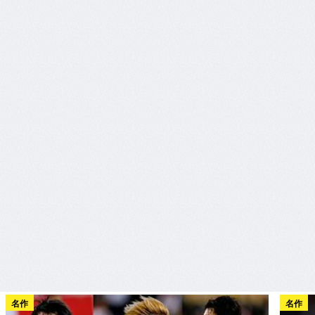
名作
名作