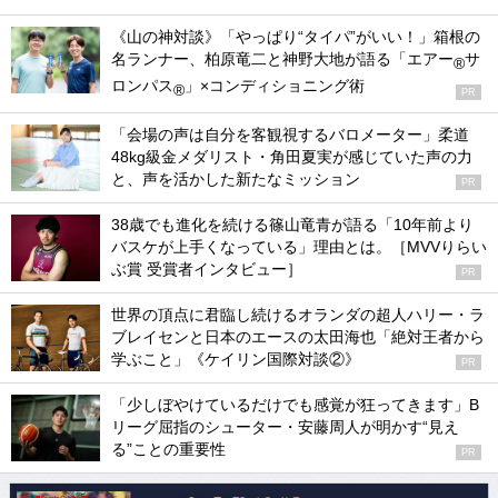
《山の神対談》「やっぱり“タイパ”がいい！」箱根の
名ランナー、柏原竜二と神野大地が語る「エアー
サ
®
ロンパス
」×コンディショニング術
®
PR
「会場の声は自分を客観視するバロメーター」柔道
48kg級金メダリスト・角田夏実が感じていた声の力
と、声を活かした新たなミッション
PR
38歳でも進化を続ける篠山竜青が語る「10年前より
バスケが上手くなっている」理由とは。［MVVりらい
ぶ賞 受賞者インタビュー］
PR
世界の頂点に君臨し続けるオランダの超人ハリー・ラ
ブレイセンと日本のエースの太田海也「絶対王者から
学ぶこと」《ケイリン国際対談②》
PR
「少しぼやけているだけでも感覚が狂ってきます」B
リーグ屈指のシューター・安藤周人が明かす“見え
る”ことの重要性
PR