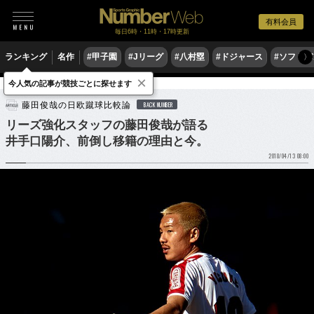
有料会員
毎日6時・11時・17時更新
ランキング
名作
#甲子園
#Jリーグ
#八村塁
#ドジャース
#ソフトバ
〉
×
今人気の記事が競技ごとに探せます
サッカー
サッカー日本代表
藤田俊哉の日欧蹴球比較論
BACK NUMBER
リーズ強化スタッフの藤田俊哉が語る
井手口陽介、前倒し移籍の理由と今。
2018/04/13 08:00