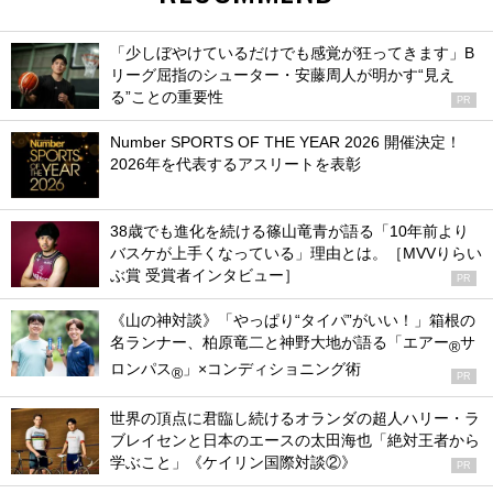
「少しぼやけているだけでも感覚が狂ってきます」B
リーグ屈指のシューター・安藤周人が明かす“見え
る”ことの重要性
PR
Number SPORTS OF THE YEAR 2026 開催決定！
2026年を代表するアスリートを表彰
38歳でも進化を続ける篠山竜青が語る「10年前より
バスケが上手くなっている」理由とは。［MVVりらい
ぶ賞 受賞者インタビュー］
PR
《山の神対談》「やっぱり“タイパ”がいい！」箱根の
名ランナー、柏原竜二と神野大地が語る「エアー
サ
®
ロンパス
」×コンディショニング術
®
PR
世界の頂点に君臨し続けるオランダの超人ハリー・ラ
ブレイセンと日本のエースの太田海也「絶対王者から
学ぶこと」《ケイリン国際対談②》
PR