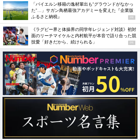
「バイエルン移籍の逸材輩出も“グラウンドがなかっ
た”…」サガン鳥栖最強アカデミーを変えた『企業版
ふるさと納税』
PR
《ラグビー界と体操界の同学年レジェンド対談》初対
面のリーチマイケルと内村航平が本音で語り合った競
技愛「好きだから、続けられる」
PR