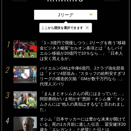
Jリーグ
×
ここから競技を選択できます
最新
24時間
週間
「1～3億円で我慢しつつ」Jリーグを救う“移籍
金ビジネス秘策”セルオン条項とは「もしバイ
エルン移籍が20億円で10％なら…」「日本人
は安く買えるが」
バイエルンGMは年俸6億円、Jクラブ強化部長
は「ドイツ4部並み」“スタッフの給料安すぎ”J
リーグの構造的欠陥「GMが数千万円なら…」
代理人ズバリ
「まんまとオシムさんの罠にはまっていた…」
阿部勇樹がいま明かす“恩師・オシム像”「オシ
ムさんには“他人の真似はするな”と言われまし
た」
オシム「日本サッカーには豊かな未来が開けて
いる」死の1カ月前に遺した伝言… 冨安健洋20
歳を「エレガント」と絶賛した日とは