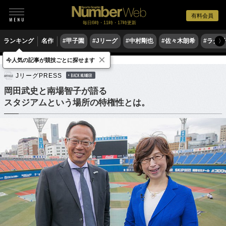
有料会員
毎日6時・11時・17時更新
ランキング
名作
#甲子園
#Jリーグ
#中村剛也
#佐々木朗希
#ラグ
〉
×
今人気の記事が競技ごとに探せます
サッカー
Jリーグ
JリーグPRESS
BACK NUMBER
岡田武史と南場智子が語る
スタジアムという場所の特権性とは。