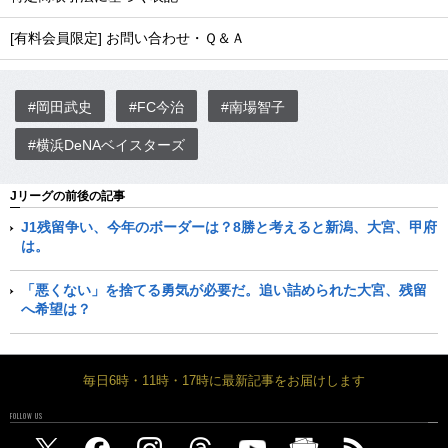
[有料会員限定] お問い合わせ・Ｑ＆Ａ
#岡田武史
#FC今治
#南場智子
#横浜DeNAベイスターズ
Jリーグの前後の記事
J1残留争い、今年のボーダーは？8勝と考えると新潟、大宮、甲府
は。
「悪くない」を捨てる勇気が必要だ。追い詰められた大宮、残留
へ希望は？
毎日6時・11時・17時に最新記事をお届けします
FOLLOW US