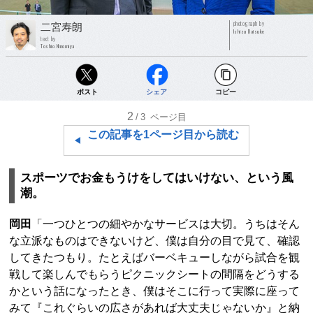
photograph by
二宮寿朗
Ishizu Daisuke
text by
Toshio Ninomiya
ポスト
シェア
コピー
2
/3
ページ目
この記事を1ページ目から読む
スポーツでお金もうけをしてはいけない、という風
潮。
岡田
「一つひとつの細やかなサービスは大切。うちはそん
な立派なものはできないけど、僕は自分の目で見て、確認
してきたつもり。たとえばバーベキューしながら試合を観
戦して楽しんでもらうピクニックシートの間隔をどうする
かという話になったとき、僕はそこに行って実際に座って
みて『これぐらいの広さがあれば大丈夫じゃないか』と納