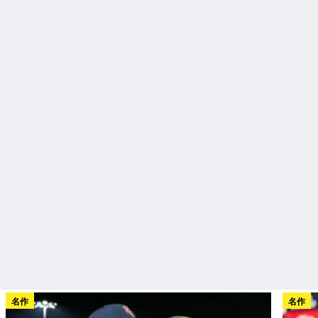
名作
名作