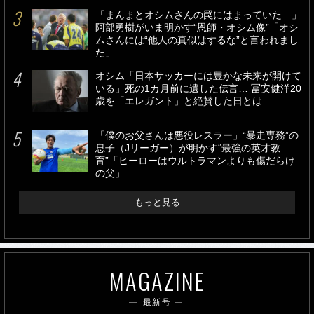
「まんまとオシムさんの罠にはまっていた…」
阿部勇樹がいま明かす“恩師・オシム像”「オシ
ムさんには“他人の真似はするな”と言われまし
た」
オシム「日本サッカーには豊かな未来が開けて
いる」死の1カ月前に遺した伝言… 冨安健洋20
歳を「エレガント」と絶賛した日とは
「僕のお父さんは悪役レスラー」“暴走専務”の
息子（Jリーガー）が明かす“最強の英才教
育”「ヒーローはウルトラマンよりも傷だらけ
の父」
もっと見る
MAGAZINE
最新号