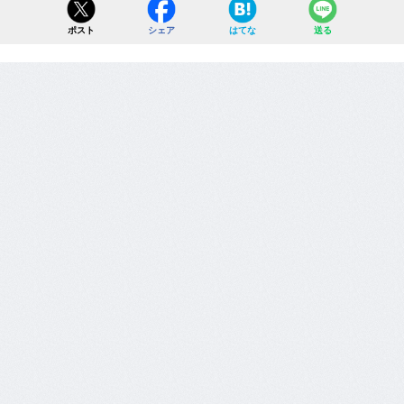
ポスト
シェア
はてな
送る