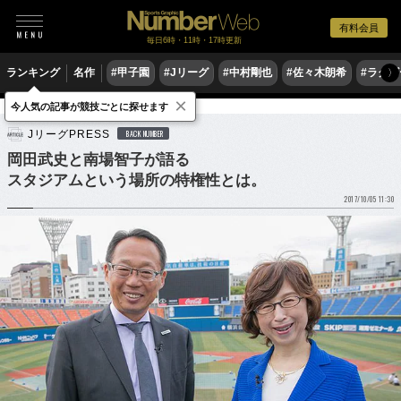
有料会員
毎日6時・11時・17時更新
ランキング
名作
#甲子園
#Jリーグ
#中村剛也
#佐々木朗希
#ラグ
〉
×
今人気の記事が競技ごとに探せます
サッカー
Jリーグ
JリーグPRESS
BACK NUMBER
岡田武史と南場智子が語る
スタジアムという場所の特権性とは。
2017/10/05 11:30