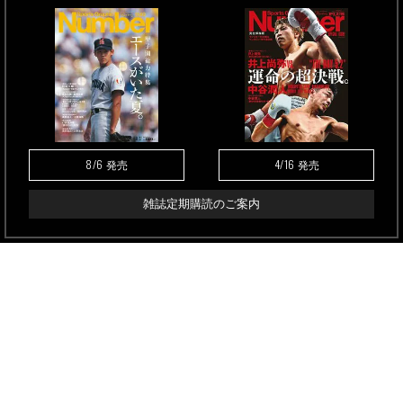
8/6
4/16
発売
発売
雑誌定期購読のご案内