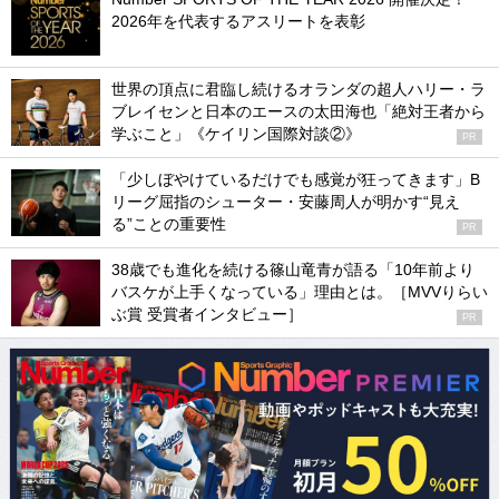
2026年を代表するアスリートを表彰
世界の頂点に君臨し続けるオランダの超人ハリー・ラ
ブレイセンと日本のエースの太田海也「絶対王者から
学ぶこと」《ケイリン国際対談②》
PR
「少しぼやけているだけでも感覚が狂ってきます」B
リーグ屈指のシューター・安藤周人が明かす“見え
る”ことの重要性
PR
38歳でも進化を続ける篠山竜青が語る「10年前より
バスケが上手くなっている」理由とは。［MVVりらい
ぶ賞 受賞者インタビュー］
PR