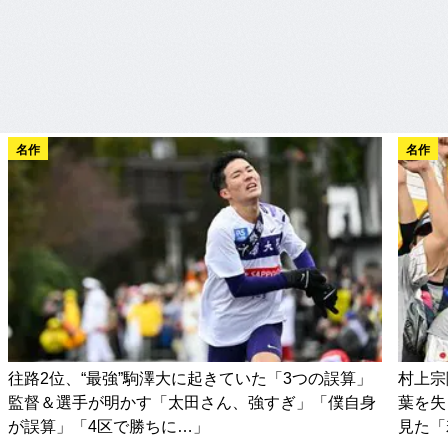
名作
名作
往路2位、“最強”駒澤大に起きていた「3つの誤算」
村上宗
監督＆選手が明かす「太田さん、強すぎ」「僕自身
葉を失
が誤算」「4区で勝ちに…」
見た「