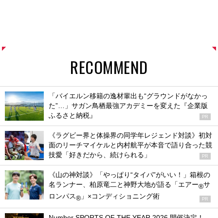
RECOMMEND
「バイエルン移籍の逸材輩出も“グラウンドがなかっ
た”…」サガン鳥栖最強アカデミーを変えた『企業版
ふるさと納税』
PR
《ラグビー界と体操界の同学年レジェンド対談》初対
面のリーチマイケルと内村航平が本音で語り合った競
技愛「好きだから、続けられる」
PR
《山の神対談》「やっぱり“タイパ”がいい！」箱根の
名ランナー、柏原竜二と神野大地が語る「エアー
サ
®
ロンパス
」×コンディショニング術
®
PR
Number SPORTS OF THE YEAR 2026 開催決定！