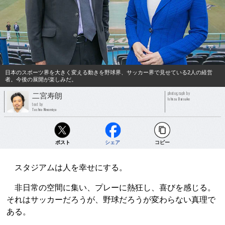
日本のスポーツ界を大きく変える動きを野球界、サッカー界で見せている2人の経営
者。今後の展開が楽しみだ。
photograph by
二宮寿朗
Ishizu Daisuke
text by
Toshio Ninomiya
ポスト
シェア
コピー
スタジアムは人を幸せにする。
非日常の空間に集い、プレーに熱狂し、喜びを感じる。
それはサッカーだろうが、野球だろうが変わらない真理で
ある。