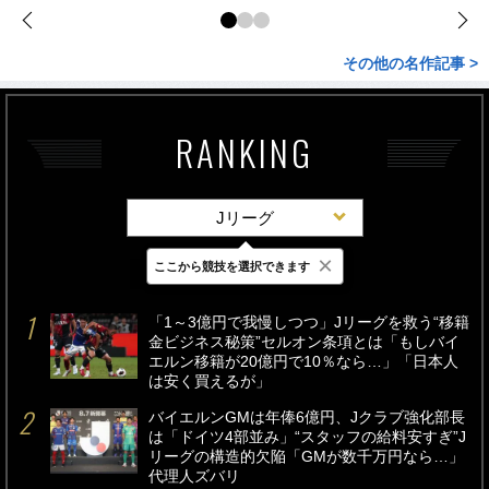
その他の名作記事 >
RANKING
Jリーグ
×
ここから競技を選択できます
最新
24時間
週間
「1～3億円で我慢しつつ」Jリーグを救う“移籍
金ビジネス秘策”セルオン条項とは「もしバイ
エルン移籍が20億円で10％なら…」「日本人
は安く買えるが」
バイエルンGMは年俸6億円、Jクラブ強化部長
は「ドイツ4部並み」“スタッフの給料安すぎ”J
リーグの構造的欠陥「GMが数千万円なら…」
代理人ズバリ