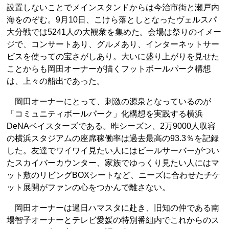
設置しないことでメインスタンドからは今治市街と瀬戸内
海をのぞむ。9月10日、こけら落としとなったヴェルスパ
大分戦では5241人の大観衆を集めた。会場は祭りのイメー
ジで、コンサートあり、グルメあり、インターネットサー
ビスを使っての宝さがしあり。大いに盛り上がりを見せた
ことからも岡田オーナーが描くフットボールパーク構想
は、上々の船出であった。
岡田オーナーにとって、刺激の源泉となっているのが
「コミュニティボールパーク」化構想を実践する横浜
DeNAベイスターズである。昨シーズン、2万9000人収容
の横浜スタジアムの座席稼働率は過去最高の93.3％を記録
した。友達でワイワイ見たい人にはビールサーバーがつい
たスカイバーカウンター、家族でゆっくり見たい人にはマ
ット敷のリビングBOXシートなど、ニーズに合わせたチケ
ット展開がファンの心をつかんで離さない。
岡田オーナーは過日ハマスタに赴き、旧知の仲である南
場智子オーナーとテレビ愛媛の特別番組内でこれからのス