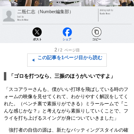
photograph by
二瓶仁志（Number編集部）
Kyodo News
text by
Hitoshi Nihei
ポスト
シェア
コピー
2
/2
ページ目
この記事を1ページ目から読む
「ゴロを打つなら、三振のほうがいいですよ」
「スコアラーさんも、僕がいい打球を飛ばしている時のフ
ォームの映像を見せてくれて、わかりやすく解説をしてく
れた。（ベンチ裏で素振りができる）ミラールームで『こ
んな感じかな？』と考えながら素振りしていくことで、フ
ライを打ち上げるスイングが身についていきました」
強打者の自信の源は、新たなバッティングスタイルの確