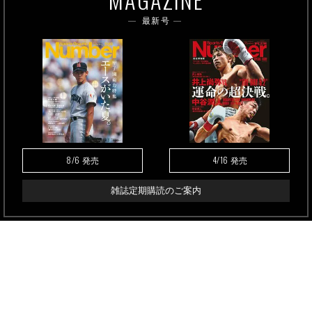
最新号
8/6
4/16
発売
発売
雑誌定期購読のご案内