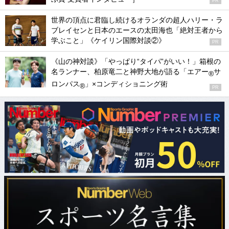
PR
世界の頂点に君臨し続けるオランダの超人ハリー・ラ
ブレイセンと日本のエースの太田海也「絶対王者から
学ぶこと」《ケイリン国際対談②》
PR
《山の神対談》「やっぱり“タイパ”がいい！」箱根の
名ランナー、柏原竜二と神野大地が語る「エアー
サ
®
ロンパス
」×コンディショニング術
®
PR