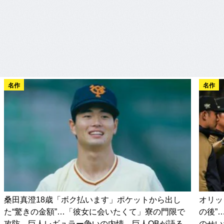
名作
名作
桑田真澄18歳「ボク払います」ポケットから出し
オリッ
た“驚きの金額”…「彼女に会いたくて」寮の門限で
の後”
攻防、巨人レギュラー争いの内情…巨人OBが語る
のせい