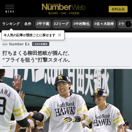
有料会員
毎日6時・11時・17時更新
ランキング
名作
#甲子園
#Jリーグ
#中村剛也
#佐々木朗希
#ラグ
〉
×
今人気の記事が競技ごとに探せます
野球
プロ野球
Number Ex
BACK NUMBER
打ちまくる柳田悠岐が掴んだ、
“フライを狙う”打撃スタイル。