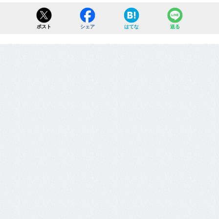
ポスト
シェア
はてな
送る