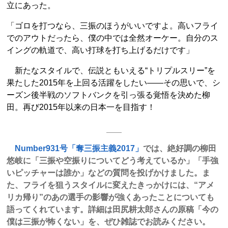
立にあった。
「ゴロを打つなら、三振のほうがいいですよ。高いフライ
でのアウトだったら、僕の中では全然オーケー。自分のス
イングの軌道で、高い打球を打ち上げるだけです」
新たなスタイルで、伝説ともいえる“トリプルスリー”を
果たした2015年を上回る活躍をしたい――その思いで、シ
ーズン後半戦のソフトバンクを引っ張る覚悟を決めた柳
田。再び2015年以来の日本一を目指す！
Number931号「奪三振主義2017」
では、絶好調の柳田
悠岐に「三振や空振りについてどう考えているか」「手強
いピッチャーは誰か」などの質問を投げかけました。ま
た、フライを狙うスタイルに変えたきっかけには、“アメ
リカ帰り”のあの選手の影響が強くあったことについても
語ってくれています。詳細は田尻耕太郎さんの原稿「今の
僕は三振が怖くない」を、ぜひ雑誌でお読みください。