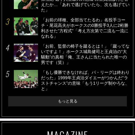
えたか…「あれで逃げていたら、次も逃げてい
た」
「お前の球種、全部当てたるわ」名投手コー
チ・尾花高夫がホークスの0勝投手3人に2桁勝
利させた“方程式”「考え方次第で二流も一流に
なれる」
「お前、監督の椅子を蹴るとは！」「蹴ってな
いですよ！」ホークス城島健司と王貞治の“大
騒動”の真相「俺、王さんに当たられた唯一の
男です（笑）」
「もし優勝できなければ、パ・リーグは終わり
だった」1999年王貞治ダイエーがつかんだ“ラ
ストチャンス”の意味「もう1リーグ制やろな、
と」
もっと見る
MAGAZINE