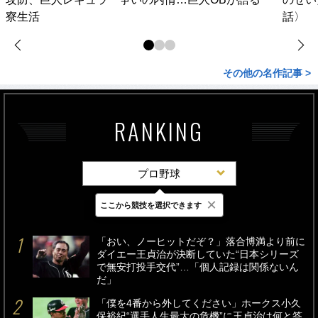
寮生活
話〉
その他の名作記事 >
RANKING
プロ野球
×
ここから競技を選択できます
最新
24時間
週間
「おい、ノーヒットだぞ？」落合博満より前に
ダイエー王貞治が決断していた“日本シリーズ
で無安打投手交代”…「個人記録は関係ないん
だ」
「僕を4番から外してください」ホークス小久
保裕紀“選手人生最大の危機”に王貞治は何と答