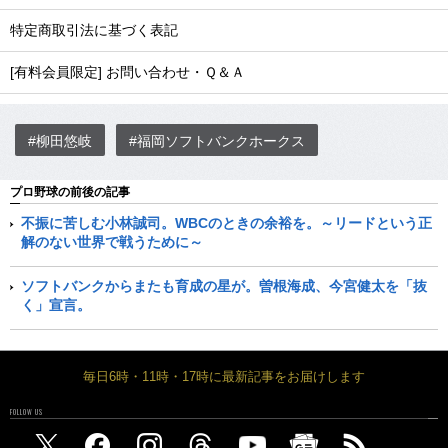
特定商取引法に基づく表記
[有料会員限定] お問い合わせ・Ｑ＆Ａ
#柳田悠岐
#福岡ソフトバンクホークス
プロ野球の前後の記事
不振に苦しむ小林誠司。WBCのときの余裕を。～リードという正
解のない世界で戦うために～
ソフトバンクからまたも育成の星が。曽根海成、今宮健太を「抜
く」宣言。
毎日6時・11時・17時に最新記事をお届けします
FOLLOW US