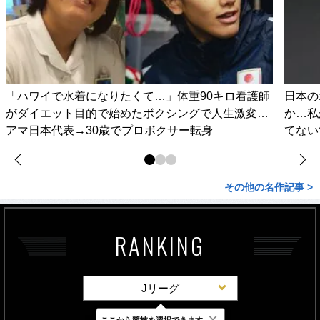
「ハワイで水着になりたくて…」体重90キロ看護師
日本の
がダイエット目的で始めたボクシングで人生激変…
か…私
アマ日本代表→30歳でプロボクサー転身
てない
その他の名作記事 >
RANKING
Jリーグ
×
ここから競技を選択できます