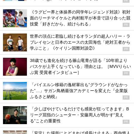
PR
《ラグビー界と体操界の同学年レジェンド対談》初対
面のリーチマイケルと内村航平が本音で語り合った競
技愛「好きだから、続けられる」
PR
世界の頂点に君臨し続けるオランダの超人ハリー・ラ
ブレイセンと日本のエースの太田海也「絶対王者から
学ぶこと」《ケイリン国際対談②》
PR
38歳でも進化を続ける篠山竜青が語る「10年前より
バスケが上手くなっている」理由とは。［MVVりらい
ぶ賞 受賞者インタビュー］
PR
「バイエルン移籍の逸材輩出も“グラウンドがなかっ
た”…」サガン鳥栖最強アカデミーを変えた『企業版
ふるさと納税』
PR
「少しぼやけているだけでも感覚が狂ってきます」B
リーグ屈指のシューター・安藤周人が明かす“見え
る”ことの重要性
PR
「安定した場所にとどまれば成長は止まる」西内悠人