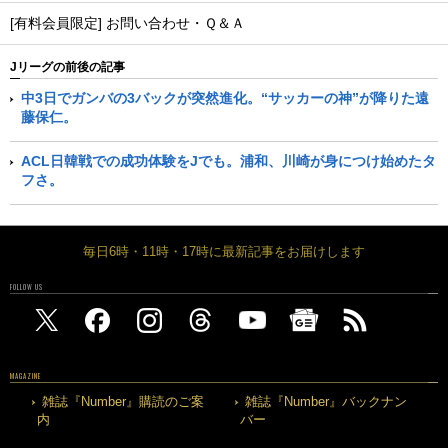
[有料会員限定] お問い合わせ・Ｑ＆Ａ
Jリーグの前後の記事
中3日でガンバの3バックが突然進化。“サッカーの神”が降りた遠
藤保仁。
ACL日韓戦での成功体験をJでも。浦和、川崎が身につけ始めたタ
フさ。
毎日6時・11時・17時に最新記事をお届けします
FOLLOW US
MAGAZINE
雑誌『Number』購読のご案
雑誌『Number』バックナン
内
バー