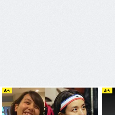
名作
名作