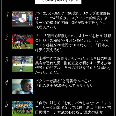
最新
24時間
週間
バイエルンGMは年俸6億円、Jクラブ強化部長
は「ドイツ4部並み」“スタッフの給料安すぎ”J
リーグの構造的欠陥「GMが数千万円なら…」
代理人ズバリ
「1～3億円で我慢しつつ」Jリーグを救う“移籍
金ビジネス秘策”セルオン条項とは「もしバイ
エルン移籍が20億円で10％なら…」「日本人
は安く買えるが」
「上手すぎて近寄りがたかった」若き日の中田
英寿が恐れた男・財前宣之が明かす〈天才少年
伝説〉のリアル「自分の才能を特別とは思わな
かった。ただ…」
ピクシーが語るJと背番号への思い。
「他の選手が10番なんてありえない」
「自分に対して『お前、バカじゃないの？』っ
て」リーグ戦出場なしで現役引退… 川崎F・吉
田勇樹コーチ32歳の心に残る“最大の後悔”