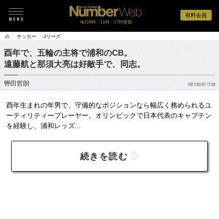
有料会員
毎日6時・11時・17時更新
サッカー
Jリーグ
酉年で、五輪の主将で浦和のCB。
遠藤航と那須大亮は好敵手で、同志。
轡田哲朗
2017/03/07 17:00
酉年生まれの年男で、守備的なポジションなら幅広く務められるユ
ーティリティープレーヤー。オリンピックで日本代表のキャプテン
を経験し、浦和レッズ...
続きを読む