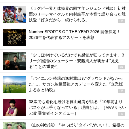
《ラグビー界と体操界の同学年レジェンド対談》初対
面のリーチマイケルと内村航平が本音で語り合った競
技愛「好きだから、続けられる」
PR
Number SPORTS OF THE YEAR 2026 開催決定！
2026年を代表するアスリートを表彰
「少しぼやけているだけでも感覚が狂ってきます」B
リーグ屈指のシューター・安藤周人が明かす“見え
る”ことの重要性
PR
「バイエルン移籍の逸材輩出も“グラウンドがなかっ
た”…」サガン鳥栖最強アカデミーを変えた『企業版
ふるさと納税』
PR
38歳でも進化を続ける篠山竜青が語る「10年前より
バスケが上手くなっている」理由とは。［MVVりらい
ぶ賞 受賞者インタビュー］
PR
《山の神対談》「やっぱり“タイパ”がいい！」箱根の