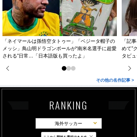
「ネイマールは孫悟空タトゥー」「ベジータ帽子の
「記事
メッシ」鳥山明ドラゴンボールが“南米名選手に超愛
めて”
される”日常…「日本語版も買ったよ」
タビュ
その他の名作記事 >
RANKING
海外サッカー
×
ここから競技を選択できます