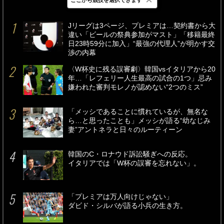
最新
24時間
週間
Jリーグは3ページ、プレミアは…契約書から大
違い「ビールの祭典参加がマスト」「移籍最終
日23時59分に加入」“最強の代理人”が明かす交
渉の内幕
〈W杯史に残る誤審劇〉韓国vsイタリアから20
年…「レフェリー人生最高の試合の1つ」忌み
嫌われた審判モレノが認めない“2つのミス”
「メッシであることに慣れているが、無名な
ら…と思ったことも」メッシが語る“幼なじみ
妻”アントネラと日々のルーティーン
韓国のC・ロナウド訴訟騒ぎへの反応。
イタリアでは「W杯の誤審を忘れない」。
「プレミアは万人向けじゃない」
ダビド・シルバが語る小兵の生き方。