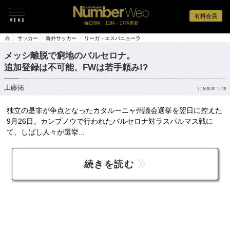
有料会員
毎日6時・11時・17時更新
サッカー
海外サッカー
リーガ・エスパニョーラ
メッシ離脱で窮地のバルセロナ。
追加登録は不可能、FWは若手頼み!?
工藤拓
2015/10/01 10:40
独立の是非が争点となったカタルーニャ州議会選挙を翌日に控えた
9月26日。カンプノウで行われたバルセロナ対ラスパルマス戦に
て、しばし人々が選挙...
続きを読む