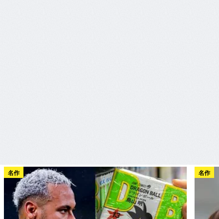
名作
名作