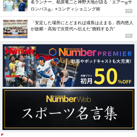
名ランナー、柏原竜二と神野大地が語る「エアー
サ
®
ロンパス
」×コンディショニング術
®
PR
「安定した場所にとどまれば成長は止まる」西内悠人
が故郷・高知で次世代へ伝えた“挑戦する力”
PR