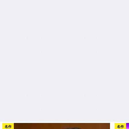
名作
名作