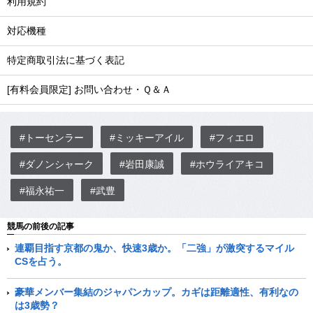
利用規約
対応機種
特定商取引法に基づく表記
[有料会員限定] お問い合わせ・Ｑ＆Ａ
#トーセンラー
#ミッキーアイル
#フィエロ
#ダノンシャーク
#岩田康誠
#ホウライアキコ
#福永祐一
#武豊
競馬の前後の記事
連覇目指す京都の鬼か、快速3歳か。「二強」が激突するマイル
CSを占う。
豪華メンバー集結のジャパンカップ。カギは距離適性、有利なの
は3歳勢？