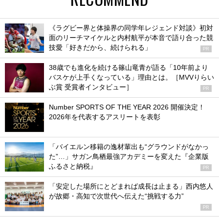
《ラグビー界と体操界の同学年レジェンド対談》初対
面のリーチマイケルと内村航平が本音で語り合った競
技愛「好きだから、続けられる」
PR
38歳でも進化を続ける篠山竜青が語る「10年前より
バスケが上手くなっている」理由とは。［MVVりらい
ぶ賞 受賞者インタビュー］
PR
Number SPORTS OF THE YEAR 2026 開催決定！
2026年を代表するアスリートを表彰
「バイエルン移籍の逸材輩出も“グラウンドがなかっ
た”…」サガン鳥栖最強アカデミーを変えた『企業版
ふるさと納税』
PR
「安定した場所にとどまれば成長は止まる」西内悠人
が故郷・高知で次世代へ伝えた“挑戦する力”
PR