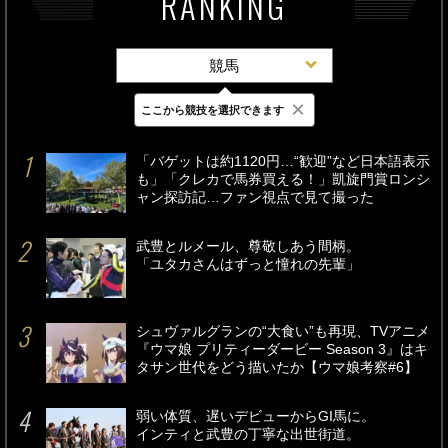
RANKING
競馬
×
ここから競技を選択できます
最新
24時間
週間
「バゲットは約1120円…“歓迎”など日本語表示
も」「クレカで馬券買える！」凱旋門賞ロンシ
ャン探訪記…ファン視点で見て撮った
武豊とルメール、尊敬しあう間柄。
「ユタカさんはずっと憧れの先輩」
シュヴァルグランの“大食い”も再現、TVアニメ
『ウマ娘 プリティーダービー Season 3』はキ
タサン世代をどう描いたか【ウマ娘考察#6】
弱い体質、遅いデビューからGI馬に。
インティと武豊の丁寧な出世街道。