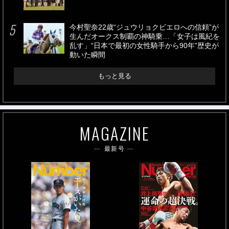
今村聖奈22歳“ジュウリョクピエロへの信頼”が
生んだオークス制覇の神騎乗…「女子は風紀を
乱す」“日本で最初の女性騎手から90年”歴史が
動いた瞬間
もっと見る
MAGAZINE
最新号