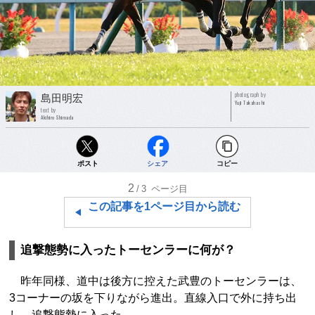
photograph by
島田明宏
Yuji Takahashi
text by
Akihiro Shimada
ポスト
シェア
コピー
2
/3
ページ目
この記事を1ページ目から読む
追撃態勢に入ったトーセンラーに何が？
昨年同様、道中は後方に控えた武豊のトーセンラーは、
3コーナーの坂を下りながら進出。直線入口で外に持ち出
し、追撃態勢に入った。