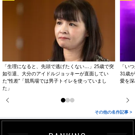
「生理になると、先頭で逃げたくない…」25歳で突
「いつ
如引退、大分のアイドルジョッキーが直面してい
31歳
た“性差”「競馬場では男子トイレを使っていまし
愛を深
た」
その他の名作記事 >