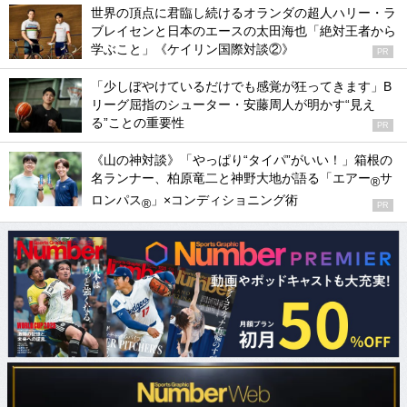
世界の頂点に君臨し続けるオランダの超人ハリー・ラ
ブレイセンと日本のエースの太田海也「絶対王者から
学ぶこと」《ケイリン国際対談②》
PR
「少しぼやけているだけでも感覚が狂ってきます」B
リーグ屈指のシューター・安藤周人が明かす“見え
る”ことの重要性
PR
《山の神対談》「やっぱり“タイパ”がいい！」箱根の
名ランナー、柏原竜二と神野大地が語る「エアー
サ
®
ロンパス
」×コンディショニング術
®
PR