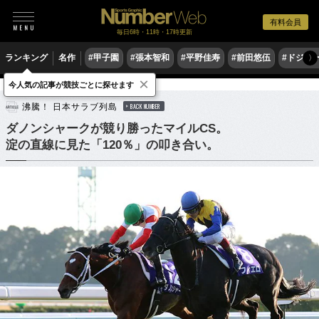
有料会員
毎日6時・11時・17時更新
ランキング
名作
#甲子園
#張本智和
#平野佳寿
#前田悠伍
#ドジャ
〉
×
今人気の記事が競技ごとに探せます
競馬
沸騰！ 日本サラブ列島
BACK NUMBER
ダノンシャークが競り勝ったマイルCS。
淀の直線に見た「120％」の叩き合い。