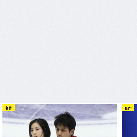
名作
名作