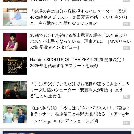
「会場の声は自分を客観視するバロメーター」柔道
48kg級金メダリスト・角田夏実が感じていた声の力
と、声を活かした新たなミッション
PR
38歳でも進化を続ける篠山竜青が語る「10年前より
バスケが上手くなっている」理由とは。［MVVりらい
ぶ賞 受賞者インタビュー］
PR
Number SPORTS OF THE YEAR 2026 開催決定！
2026年を代表するアスリートを表彰
「少しぼやけているだけでも感覚が狂ってきます」B
リーグ屈指のシューター・安藤周人が明かす“見え
る”ことの重要性
PR
《山の神対談》「やっぱり“タイパ”がいい！」箱根の
名ランナー、柏原竜二と神野大地が語る「エアー
サ
®
ロンパス
」×コンディショニング術
®
PR