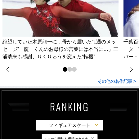
絶望していた木原龍一に…母から届いた“1通のメッ
千葉百
セージ”「龍一くんのお母様の言葉には本当に…」三
ーター
浦璃来も感謝、りくりゅうを変えた“転機”
バー・
その他の名作記事 >
RANKING
フィギュアスケート
×
ここから競技を選択できます