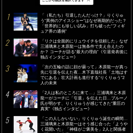
最新
24時間
週間
「（私たち）引退したんだっけ？」りくりゅ
う“異例のアイスショー”はなぜ画期的だった？
「世界的にも珍しい試み」打ち破った“フィギ
ュア界の通例”
「リクは全面的にリュウイチを信頼した」なぜ
三浦璃来と木原龍一は無条件で支え合えたの
か？ コーチが語る“最大の理由”《引退発表後に
独占インタビュー》
「次の五輪の話に顔が曇って」木原龍一が真っ
先に引退を伝えた夜…木下直哉社長「土地はす
でにある」壮大計画も進行する“りくりゅう”2
人の未来
「2人は私のところに来て…」三浦璃来と木原
龍一がコーチに「引退」を伝えた日…ブルーノ
氏が明かす、りくりゅうが感じてきた“重圧の
真実”《独占インタビュー》
「この人しかいない」りくりゅう誕生の瞬間…
三浦璃来と木原龍一はそう感じ合った「ようや
く花開いた」「神様がご褒美を」2人と関係者