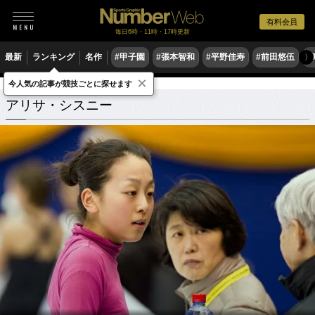
有料会員
毎日6時・11時・17時更新
最新
ランキング
名作
#甲子園
#張本智和
#平野佳寿
#前田悠伍
#
〉
×
今人気の記事が競技ごとに探せます
アリサ・シスニー
関連記事
アリサ・シスニー