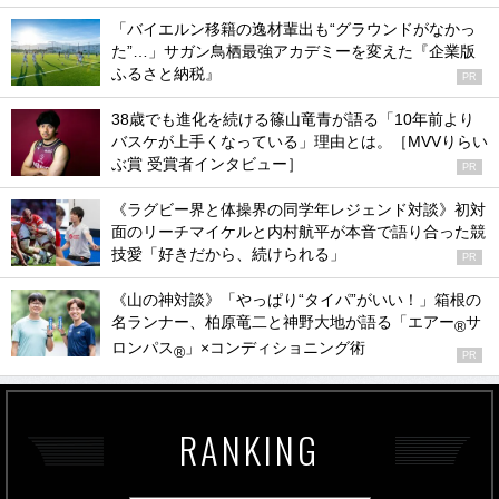
「バイエルン移籍の逸材輩出も“グラウンドがなかっ
た”…」サガン鳥栖最強アカデミーを変えた『企業版
ふるさと納税』
PR
38歳でも進化を続ける篠山竜青が語る「10年前より
バスケが上手くなっている」理由とは。［MVVりらい
ぶ賞 受賞者インタビュー］
PR
《ラグビー界と体操界の同学年レジェンド対談》初対
面のリーチマイケルと内村航平が本音で語り合った競
技愛「好きだから、続けられる」
PR
《山の神対談》「やっぱり“タイパ”がいい！」箱根の
名ランナー、柏原竜二と神野大地が語る「エアー
サ
®
ロンパス
」×コンディショニング術
®
PR
RANKING