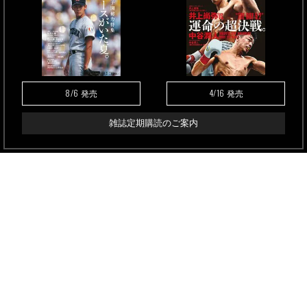
8/6
4/16
発売
発売
雑誌定期購読のご案内