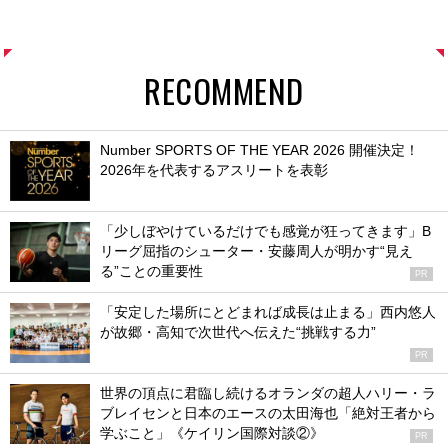
RECOMMEND
Number SPORTS OF THE YEAR 2026 開催決定！
2026年を代表するアスリートを表彰
「少しぼやけているだけでも感覚が狂ってきます」B
リーグ屈指のシューター・安藤周人が明かす“見え
る”ことの重要性
PR
「安定した場所にとどまれば成長は止まる」西内悠人
が故郷・高知で次世代へ伝えた“挑戦する力”
PR
世界の頂点に君臨し続けるオランダの超人ハリー・ラ
ブレイセンと日本のエースの太田海也「絶対王者から
学ぶこと」《ケイリン国際対談②》
PR