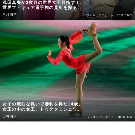
浅田真央が3度目の世界女王目指す！
世界フィギュア選手権の見所を探る。
田村明子
2012/03/28
フィギュアスケート
女子の熾烈な戦いで勝利を得た14歳、
女王の中の女王、トゥクタミシェワ。
田村明子
2011/11/22
フィギュアスケート