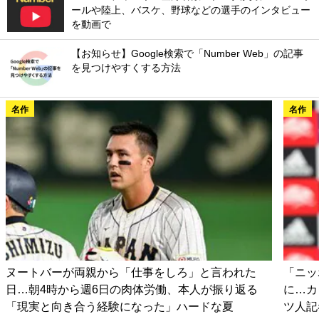
ールや陸上、バスケ、野球などの選手のインタビュー
を動画で
【お知らせ】Google検索で「Number Web」の記事
を見つけやすくする方法
名作
名作
ヌートバーが両親から「仕事をしろ」と言われた
「ニッ
日…朝4時から週6日の肉体労働、本人が振り返る
に…カ
「現実と向き合う経験になった」ハードな夏
ツ人記