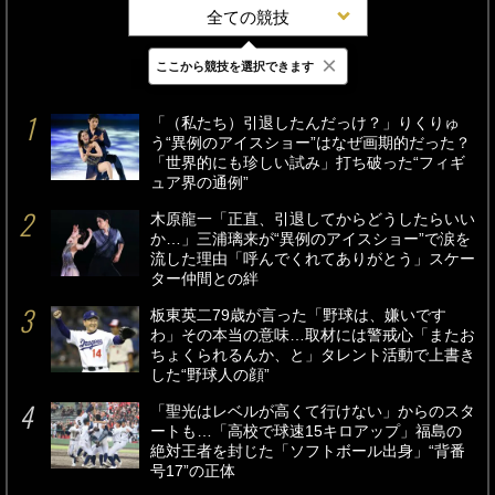
全ての競技
×
ここから競技を選択できます
最新
24時間
週間
「（私たち）引退したんだっけ？」りくりゅ
う“異例のアイスショー”はなぜ画期的だった？
「世界的にも珍しい試み」打ち破った“フィギ
ュア界の通例”
木原龍一「正直、引退してからどうしたらいい
か…」三浦璃来が“異例のアイスショー”で涙を
流した理由「呼んでくれてありがとう」スケー
ター仲間との絆
板東英二79歳が言った「野球は、嫌いです
わ」その本当の意味…取材には警戒心「またお
ちょくられるんか、と」タレント活動で上書き
した“野球人の顔”
「聖光はレベルが高くて行けない」からのスタ
ートも…「高校で球速15キロアップ」福島の
絶対王者を封じた「ソフトボール出身」“背番
号17”の正体