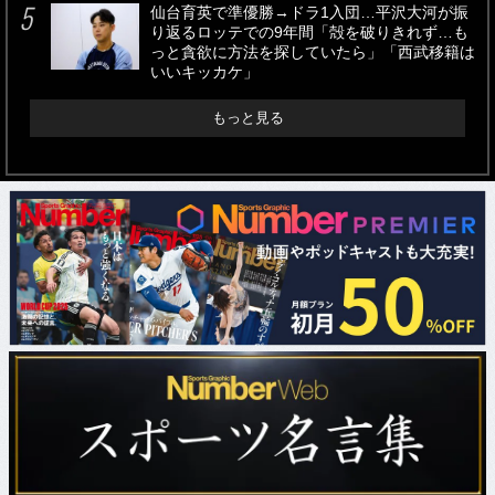
仙台育英で準優勝→ドラ1入団…平沢大河が振
り返るロッテでの9年間「殻を破りきれず…も
っと貪欲に方法を探していたら」「西武移籍は
いいキッカケ」
もっと見る