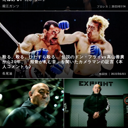
堀江ガンツ
2022/07/14
プロレス
殴る、殴る、ひたすら殴る… 伝説のドン・フライvs高山善廣
から20年、「頬骨が軋む音」を聞いたカメラマンの証言《本
人コメントも》
長尾迪
2022/06/03
格闘技