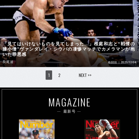
「見てはいけないものを見てしまった…」桜庭和志と“戦慄の
膝小僧”ヴァンダレイ・シウバの凄惨マッチでカメラマンが抱
いた罪悪感
長尾迪
2021/12/04
格闘技
1
2
NEXT >>
MAGAZINE
最新号