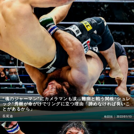
“魂のジャーマン”にカメラマンも涙…難病と戦う関根“シュレ
ック”秀樹が命がけでリングに立つ理由「諦めなければ良いこ
とがあるから」
長尾迪
2022/01/13
格闘技