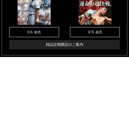
8/6
4/16
発売
発売
雑誌定期購読のご案内