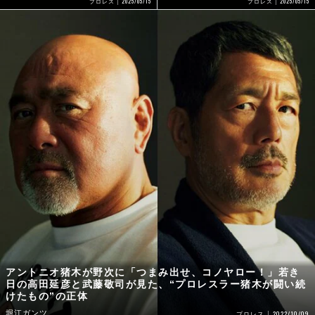
2025/05/15
2025/05/15
プロレス
プロレス
アントニオ猪木が野次に「つまみ出せ、コノヤロー！」若き
日の高田延彦と武藤敬司が見た、“プロレスラー猪木が闘い続
けたもの”の正体
堀江ガンツ
2022/10/09
プロレス