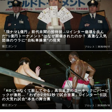
「現ナマ1億円」前代未聞の招待状…Uインター崩壊を生ん
だ“1億円トーナメント”はなぜ開催されたのか？ 過激な人気
団体のウラに“自転車操業”の現実
堀江ガンツ
2026/06/17
プロレス
「KOじゃなくて殺してやる」高田延彦のローキックにバービ
ックが激怒…「わずか2分52秒で試合放棄」Uインター“伝説
の大荒れ試合”本当の舞台裏
堀江ガンツ
2026/05/16
プロレス