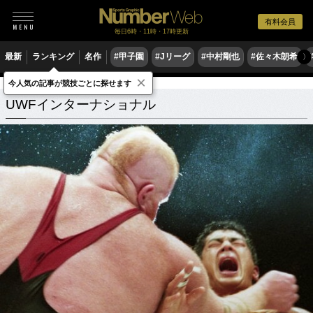
有料会員
毎日6時・11時・17時更新
最新
ランキング
名作
#甲子園
#Jリーグ
#中村剛也
#佐々木朗希
〉
×
今人気の記事が競技ごとに探せます
UWFインターナショナル
関連記事
UWFインターナショナル