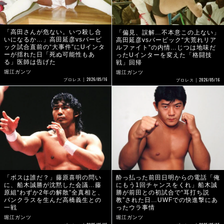
「高田さんが危ない。いつ殺し合
「偏見、誤解…不本意この上ない」
いになるか…」高田延彦vsバービ
高田延彦vsバービック“大荒れリア
ック試合直前の“大事件”にUインタ
ルファイト”の内情…じつは地味だ
ーが揺れた日「死ぬ可能性もあ
ったUインターを変えた「格闘技
る」医師は告げた
戦」回帰
堀江ガンツ
堀江ガンツ
2026/05/16
2026/05/16
プロレス
プロレス
「ボスは誰だ？」藤原喜明の問い
酔っ払った前田日明からの電話「俺
に、船木誠勝が沈黙した会議…藤
にもう1回チャンスをくれ」船木誠
原組“わずか2年の解散”全真相と、
勝が前田との初試合で“耳打ち説
パンクラスを生んだ高橋義生との
教”された日…UWFでの快進撃にあ
一戦
ったウラ事情
堀江ガンツ
堀江ガンツ