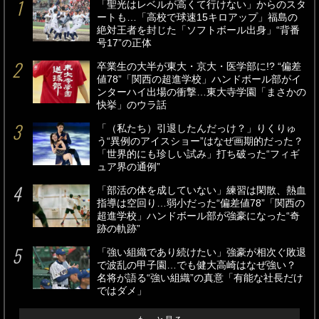
「聖光はレベルが高くて行けない」からのスタ
ートも…「高校で球速15キロアップ」福島の
絶対王者を封じた「ソフトボール出身」“背番
号17”の正体
卒業生の大半が東大・京大・医学部に!? “偏差
値78”「関西の超進学校」ハンドボール部がイ
ンターハイ出場の衝撃…東大寺学園「まさかの
快挙」のウラ話
「（私たち）引退したんだっけ？」りくりゅ
う“異例のアイスショー”はなぜ画期的だった？
「世界的にも珍しい試み」打ち破った“フィギ
ュア界の通例”
「部活の体を成していない」練習は閑散、熱血
指導は空回り…弱小だった“偏差値78”「関西の
超進学校」ハンドボール部が強豪になった“奇
跡の軌跡”
「強い組織であり続けたい」強豪が相次ぐ敗退
で波乱の甲子園…でも健大高崎はなぜ強い？
名将が語る“強い組織”の真意「有能な社長だけ
ではダメ」