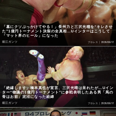
「墓にクソぶっかけてやる！」長州力と三沢光晴を“キレさせ
た”1億円トーナメント決裂の全真相…Uインターはこうして
「マット界のヒール」になった
堀江ガンツ
2026/06/17
プロレス
「絶縁します」橋本真也が宣言、三沢光晴は呆れたが…Uイン
ター“物議の1億円トーナメント”に参戦表明したある男「馬の
骨はお前」泥沼になった経緯
堀江ガンツ
2026/06/17
プロレス