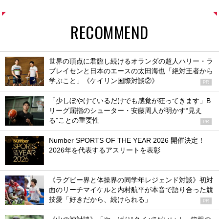
RECOMMEND
世界の頂点に君臨し続けるオランダの超人ハリー・ラ
ブレイセンと日本のエースの太田海也「絶対王者から
学ぶこと」《ケイリン国際対談②》
PR
「少しぼやけているだけでも感覚が狂ってきます」B
リーグ屈指のシューター・安藤周人が明かす“見え
る”ことの重要性
PR
Number SPORTS OF THE YEAR 2026 開催決定！
2026年を代表するアスリートを表彰
《ラグビー界と体操界の同学年レジェンド対談》初対
面のリーチマイケルと内村航平が本音で語り合った競
技愛「好きだから、続けられる」
PR