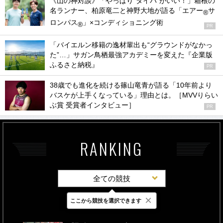
《山の神対談》「やっぱり“タイパ”がいい！」箱根の
名ランナー、柏原竜二と神野大地が語る「エアー
サ
®
ロンパス
」×コンディショニング術
®
PR
「バイエルン移籍の逸材輩出も“グラウンドがなかっ
た”…」サガン鳥栖最強アカデミーを変えた『企業版
ふるさと納税』
PR
38歳でも進化を続ける篠山竜青が語る「10年前より
バスケが上手くなっている」理由とは。［MVVりらい
ぶ賞 受賞者インタビュー］
PR
RANKING
全ての競技
×
ここから競技を選択できます
最新
24時間
週間