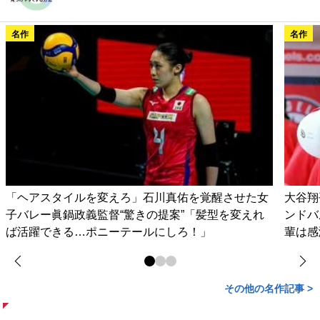
名作
名作
「ヘアスタイルを変えろ」石川真佑を覚醒させた女
大谷翔
子バレー眞鍋政義監督“驚きの提案”「髪型を変えれ
ンドバ
ば活躍できる…ポニーテールにしろ！」
輩は感
その他の名作記事 >