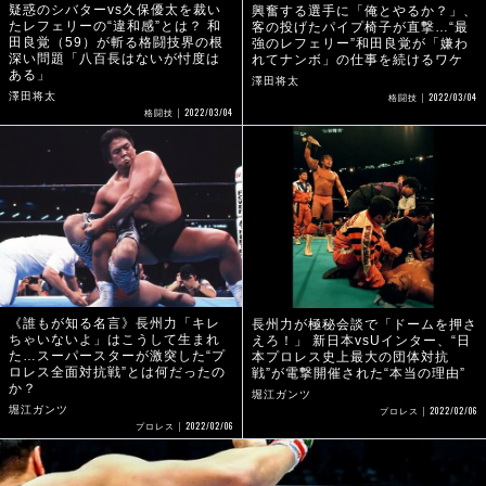
疑惑のシバターvs久保優太を裁い
興奮する選手に「俺とやるか？」、
たレフェリーの“違和感”とは？ 和
客の投げたパイプ椅子が直撃…“最
田良覚（59）が斬る格闘技界の根
強のレフェリー”和田良覚が「嫌わ
深い問題「八百長はないが忖度は
れてナンボ」の仕事を続けるワケ
ある」
澤田将太
2022/03/04
澤田将太
格闘技
2022/03/04
格闘技
《誰もが知る名言》長州力「キレ
長州力が極秘会談で「ドームを押さ
ちゃいないよ」はこうして生まれ
えろ！」 新日本vsUインター、“日
た…スーパースターが激突した“プ
本プロレス史上最大の団体対抗
ロレス全面対抗戦”とは何だったの
戦”が電撃開催された“本当の理由”
か？
堀江ガンツ
2022/02/06
堀江ガンツ
プロレス
2022/02/06
プロレス