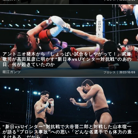
アントニオ猪木から「しょっぱい試合をしやがって！」武藤
敬司が高田延彦に明かす“新日本vsUインター対抗戦”のあの
日、何が起きていたのか
堀江ガンツ
2022/10/09
プロレス
“新日vsUインター”対抗戦で大谷晋二郎と対戦した山本喧一
が語る“プロレス事故”への思い「どんな名選手でも体力の衰
えはある。だから…」