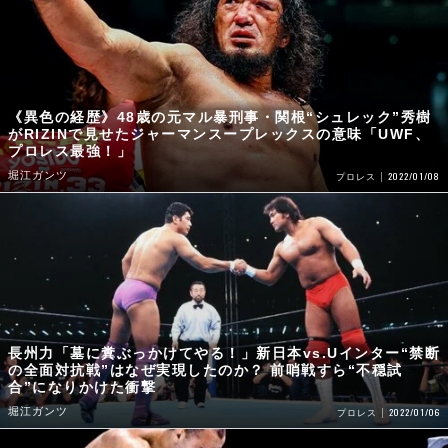
《異色の経歴》48歳の元マル暴刑事・関根“シュレック”秀樹
がRIZINで見せたジャーマンスープレックスの意味「UWF、
プロレス最強！」
堀江ガンツ
2022/01/08
プロレス
長州力「墓に糞ぶっかけてやる！」新日本vs.Uインター“禁断
の全面対抗戦”はなぜ実現したのか？ 前哨戦すら“不穏試
合”になりかけた衝撃
堀江ガンツ
2022/01/06
プロレス