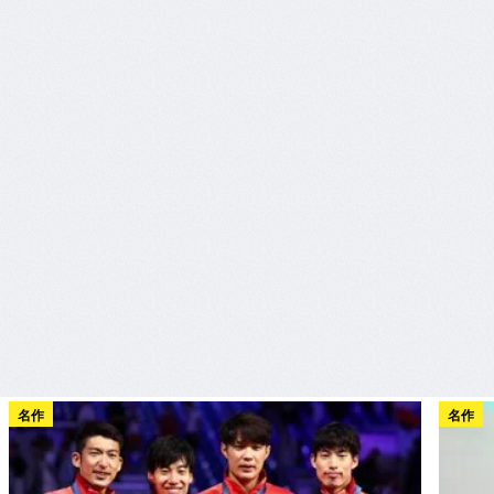
名作
名作