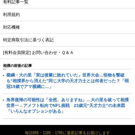
有料記事一覧
利用規約
対応機種
特定商取引法に基づく表記
[有料会員限定] お問い合わせ・Ｑ＆Ａ
相撲の前後の記事
横綱・大の里「実は後輩に敗れていた」世界大会…怪物を撃破
も“相撲界から消えた”同じ大学の天才力士とは何者だった？「弱
冠19歳でアマ横綱に…」
角界復帰の可能性は「全然、ありますね」…大の里を破って相撲
世界一→アメフト転向でNFL挑戦 23歳元“天才力士”の未来図
「いろんなオプションがある」
毎日6時・11時・17時に最新記事をお届けします