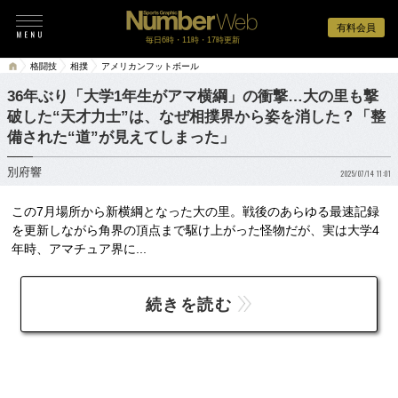
有料会員
毎日6時・11時・17時更新
格闘技
相撲
アメリカンフットボール
36年ぶり「大学1年生がアマ横綱」の衝撃…大の里も撃
破した“天才力士”は、なぜ相撲界から姿を消した？「整
備された“道”が見えてしまった」
別府響
2025/07/14 11:01
この7月場所から新横綱となった大の里。戦後のあらゆる最速記録
を更新しながら角界の頂点まで駆け上がった怪物だが、実は大学4
年時、アマチュア界に...
続きを読む