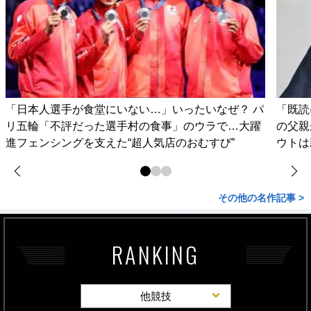
「日本人選手が食堂にいない…」いったいなぜ？ パ
「既読
リ五輪「不評だった選手村の食事」のウラで…大躍
の父親
進フェンシングを支えた“超人気店のおむすび”
ウトは
その他の名作記事 >
RANKING
他競技