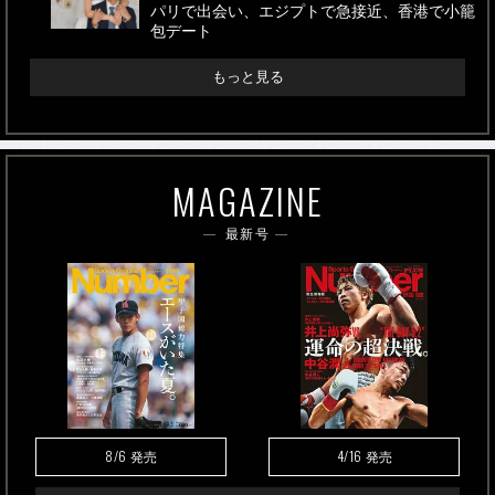
パリで出会い、エジプトで急接近、香港で小籠
包デート
もっと見る
MAGAZINE
最新号
8/6
4/16
発売
発売