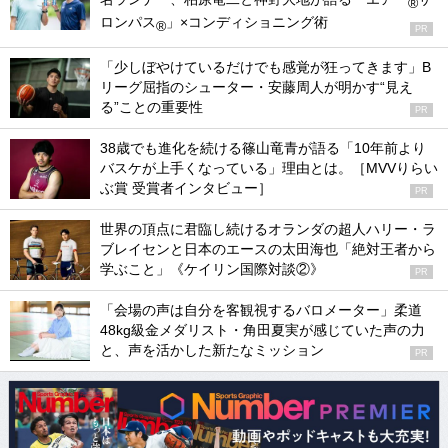
®
ロンパス
」×コンディショニング術
®
PR
「少しぼやけているだけでも感覚が狂ってきます」B
リーグ屈指のシューター・安藤周人が明かす“見え
る”ことの重要性
PR
38歳でも進化を続ける篠山竜青が語る「10年前より
バスケが上手くなっている」理由とは。［MVVりらい
ぶ賞 受賞者インタビュー］
PR
世界の頂点に君臨し続けるオランダの超人ハリー・ラ
ブレイセンと日本のエースの太田海也「絶対王者から
学ぶこと」《ケイリン国際対談②》
PR
「会場の声は自分を客観視するバロメーター」柔道
48kg級金メダリスト・角田夏実が感じていた声の力
と、声を活かした新たなミッション
PR