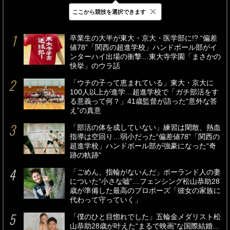
×
ここから競技を選択できます
最新
24時間
週間
卒業生の大半が東大・京大・医学部に!? “偏差
値78”「関西の超進学校」ハンドボール部がイ
ンターハイ出場の衝撃…東大寺学園「まさかの
快挙」のウラ話
「ウチの子って恵まれている」東大・京大に
100人以上が進学…超進学校で「ガチ部活をす
る意義って何？」41歳監督が語った“意外な答
え”の真意
「部活の体を成していない」練習は閑散、熱血
指導は空回り…弱小だった“偏差値78”「関西の
超進学校」ハンドボール部が強豪になった“奇
跡の軌跡”
「ごめん、指輪がないんだ」ポーランド人の妻
についた“小さな嘘”…フェンシング松山恭助28
歳が準備した最高のプロポーズ「彼女の家族に
代わって守っていく」
「僕のひと目惚れでした」五輪金メダリスト松
山恭助28歳が叶えた“まるで映画”な国際結婚…