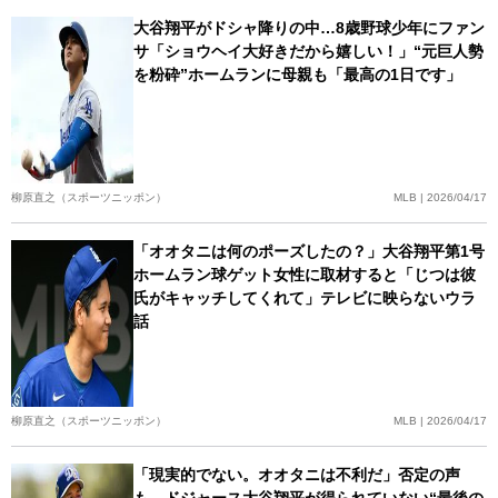
大谷翔平がドシャ降りの中…8歳野球少年にファン
サ「ショウヘイ大好きだから嬉しい！」“元巨人勢
を粉砕”ホームランに母親も「最高の1日です」
柳原直之（スポーツニッポン）
MLB | 2026/04/17
「オオタニは何のポーズしたの？」大谷翔平第1号
ホームラン球ゲット女性に取材すると「じつは彼
氏がキャッチしてくれて」テレビに映らないウラ
話
柳原直之（スポーツニッポン）
MLB | 2026/04/17
「現実的でない。オオタニは不利だ」否定の声