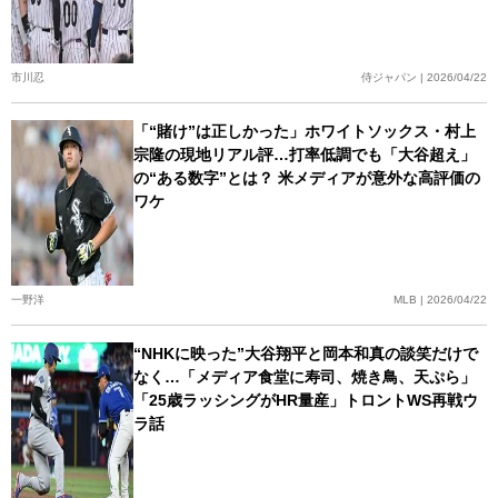
市川忍
侍ジャパン | 2026/04/22
「“賭け”は正しかった」ホワイトソックス・村上
宗隆の現地リアル評…打率低調でも「大谷超え」
の“ある数字”とは？ 米メディアが意外な高評価の
ワケ
一野洋
MLB | 2026/04/22
“NHKに映った”大谷翔平と岡本和真の談笑だけで
なく…「メディア食堂に寿司、焼き鳥、天ぷら」
「25歳ラッシングがHR量産」トロントWS再戦ウ
ラ話