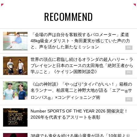
RECOMMEND
「会場の声は自分を客観視するバロメーター」柔道
48kg級金メダリスト・角田夏実が感じていた声の力
と、声を活かした新たなミッション
PR
世界の頂点に君臨し続けるオランダの超人ハリー・ラ
ブレイセンと日本のエースの太田海也「絶対王者から
学ぶこと」《ケイリン国際対談②》
PR
《山の神対談》「やっぱり“タイパ”がいい！」箱根の
名ランナー、柏原竜二と神野大地が語る「エアー
サ
®
ロンパス
」×コンディショニング術
®
PR
Number SPORTS OF THE YEAR 2026 開催決定！
2026年を代表するアスリートを表彰
38歳でも進化を続ける篠山竜青が語る「10年前より