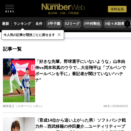
有料会員
毎日6時・11時・17時更新
最新
ランキング
名作
#甲子園
#Jリーグ
#中村剛也
#佐々木朗希
〉
×
今人気の記事が競技ごとに探せます
大谷翔平
関連記事
記事一覧
「好きな先輩。野球選手にいないような」山本由
伸vs岡本和真のウラで…大谷翔平は「ブルペンで
ボールペンを手に」番記者が聞けていない“ハテ
ナ”
柳原直之（スポーツニッポン）
MLB | 2026/04/22
〈育成14位から這い上がった男〉ソフトバンク戦
力外→西武移籍の仲田慶介…ユーティリティープ