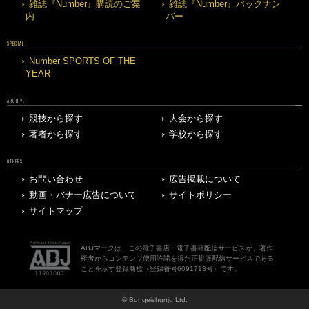
雑誌『Number』購読のご案
雑誌『Number』バックナン
内
バー
SPECIAL
Number SPORTS OF THE
YEAR
ARCHIVE
競技から探す
大会から探す
著者から探す
学校から探す
OTHERS
お問い合わせ
広告掲載について
動画・バナー広告について
サイトポリシー
サイトマップ
ABJマークは、この電子書店・電子書籍配信サービスが、著作
権者からコンテンツ使用許諾を得た正規版配信サービスである
ことを示す登録商標（登録番号6091713号）です。
© Bungeishunju Ltd.