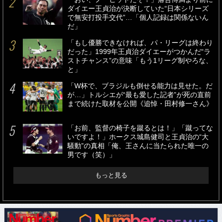
ダイエー王貞治が決断していた“日本シリーズ
で無安打投手交代”…「個人記録は関係ないん
だ」
「もし優勝できなければ、パ・リーグは終わり
だった」1999年王貞治ダイエーがつかんだ“ラ
ストチャンス”の意味「もう1リーグ制やろな、
と」
「W杯で、ブラジルも倒せる能力は見せた。だ
が…」トルシエが“最も愛した記者”が死の直前
まで続けた取材を公開《追悼・田村修一さん》
「お前、監督の椅子を蹴るとは！」「蹴ってな
いですよ！」ホークス城島健司と王貞治の“大
騒動”の真相「俺、王さんに当たられた唯一の
男です（笑）」
もっと見る