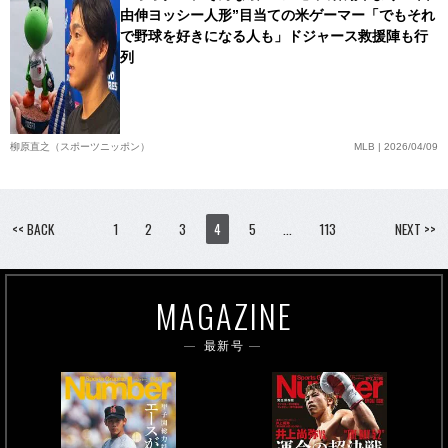
由伸ヨッシー人形”目当ての米ゲーマー「でもそれ
で野球を好きになる人も」ドジャース救援陣も行
列
柳原直之（スポーツニッポン）
MLB | 2026/04/09
<< BACK
1
2
3
4
5
…
113
NEXT >>
MAGAZINE
最新号