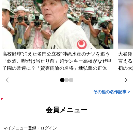
高校野球“消えた名門公立校”沖縄水産のナゾを追う
大谷翔
「飲酒、喫煙は当たり前」超ヤンキー高校がなぜ甲
言える
子園の常連に？「賛否両論の名将」栽弘義の正体
初の大
その他の名作記事 >
会員メニュー
マイメニュー登録・ログイン