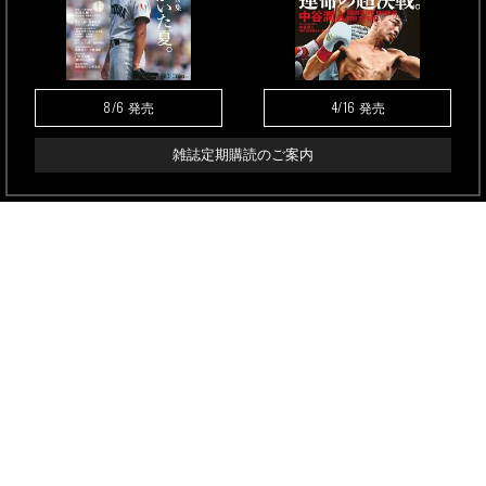
8/6
4/16
発売
発売
雑誌定期購読のご案内