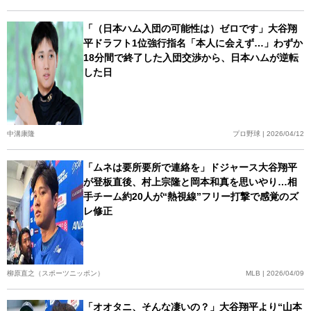
「（日本ハム入団の可能性は）ゼロです」大谷翔
平ドラフト1位強行指名「本人に会えず…」わずか
18分間で終了した入団交渉から、日本ハムが逆転
した日
中溝康隆
プロ野球 | 2026/04/12
「ムネは要所要所で連絡を」ドジャース大谷翔平
が登板直後、村上宗隆と岡本和真を思いやり…相
手チーム約20人が“熱視線”フリー打撃で感覚のズ
レ修正
柳原直之（スポーツニッポン）
MLB | 2026/04/09
「オオタニ、そんな凄いの？」大谷翔平より“山本