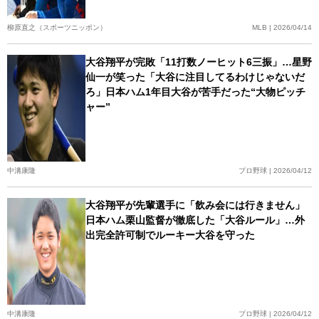
柳原直之（スポーツニッポン）
MLB | 2026/04/14
大谷翔平が完敗「11打数ノーヒット6三振」…星野
仙一が笑った「大谷に注目してるわけじゃないだ
ろ」日本ハム1年目大谷が苦手だった“大物ピッチ
ャー”
中溝康隆
プロ野球 | 2026/04/12
大谷翔平が先輩選手に「飲み会には行きません」
日本ハム栗山監督が徹底した「大谷ルール」…外
出完全許可制でルーキー大谷を守った
中溝康隆
プロ野球 | 2026/04/12