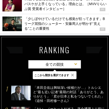
バスケが上手くなっている」理由とは。［MVVりらい
ぶ賞 受賞者インタビュー］
PR
「少しぼやけているだけでも感覚が狂ってきます」B
リーグ屈指のシューター・安藤周人が明かす“見え
る”ことの重要性
PR
RANKING
全ての競技
×
ここから競技を選択できます
最新
24時間
週間
「本田圭佑は興味深い候補だが…」トルシエ
と“最も近い記者”最期の対話「ありがとう、あ
りがとう」「君が日本と私をつないでくれた」
《追悼・田村修一さん》
「おい、ノーヒットだぞ？」落合博満より前に