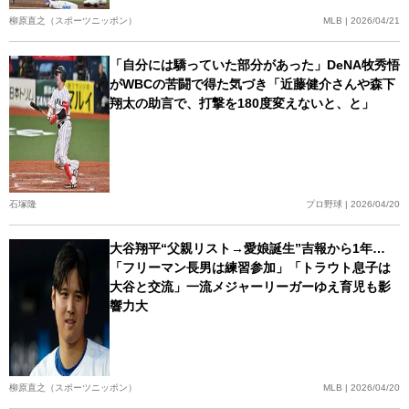
柳原直之（スポーツニッポン）
MLB | 2026/04/21
「自分には驕っていた部分があった」DeNA牧秀悟
がWBCの苦闘で得た気づき「近藤健介さんや森下
翔太の助言で、打撃を180度変えないと、と」
石塚隆
プロ野球 | 2026/04/20
大谷翔平“父親リスト→愛娘誕生”吉報から1年…
「フリーマン長男は練習参加」「トラウト息子は
大谷と交流」一流メジャーリーガーゆえ育児も影
響力大
柳原直之（スポーツニッポン）
MLB | 2026/04/20