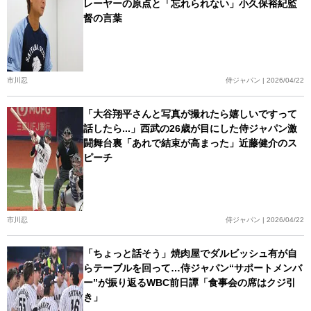
レーヤーの原点と「忘れられない」小久保裕紀監
督の言葉
市川忍
侍ジャパン | 2026/04/22
「大谷翔平さんと写真が撮れたら嬉しいですって
話したら...」西武の26歳が目にした侍ジャパン激
闘舞台裏「あれで結束が高まった」近藤健介のス
ピーチ
市川忍
侍ジャパン | 2026/04/22
「ちょっと話そう」焼肉屋でダルビッシュ有が自
らテーブルを回って…侍ジャパン“サポートメンバ
ー”が振り返るWBC前日譚「食事会の席はクジ引
き」