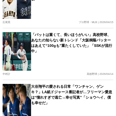
広尾晃
プロ野球・MLB | 2026/04/15
「バットは重くて、長いほうがいい」高校野球、
あなたの知らない新トレンド「大阪桐蔭バッター
はあえて“100gも”重たくしていた」「SSKが流行
中」
中村計
高校野球 | 2026/04/14
大谷翔平の愛される日常「ワンチャン、ゲン
キ？」LA紙ドジャース番記者が…フリーマン愛息
は“憧れすぎで逃亡→幸せ写真”「ショウヘイ、僕
も幸せだ」