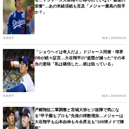
も…ドジャース大谷翔平が得られていない“最後の
栄誉”…あの米経済紙も言及「メジャー最高の投手
か？」
水次祥子
MLB | 2026/04/16
「ショウヘイは奇人だよ」ドジャース同僚・球界
OBが続々証言…大谷翔平の“盗塁が減った”その本
当の意味「私は確信した…彼は狙っている」
水次祥子
MLB | 2026/04/16
戸郷翔征二軍調整と宮城大弥ヒジ故障で気にな
る“甲子園もプロも”先発の球数増加…メジャーは
大谷翔平も山本由伸も今永昇太も“100球メドで降
板”