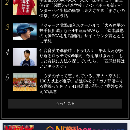
卒業生の大半が東大・京大・医学部に!? “偏差
値78”「関西の超進学校」ハンドボール部がイ
ンターハイ出場の衝撃…東大寺学園「まさかの
快挙」のウラ話
ドジャース電撃加入スクーバルで「大谷翔平の
投手負担減」なら4年連続MVPも…「鈴木誠也
の同僚PCAを射程圏内」サイ・ヤング賞ととも
に予想
仙台育英で準優勝→ドラ1入団…平沢大河が振
り返るロッテでの9年間「殻を破りきれず…も
っと貪欲に方法を探していたら」「西武移籍は
いいキッカケ」
「ウチの子って恵まれている」東大・京大に
100人以上が進学…超進学校で「ガチ部活をす
る意義って何？」41歳監督が語った“意外な答
え”の真意
もっと見る