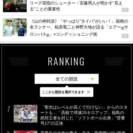
リーグ屈指のシューター・安藤周人が明かす“見え
る”ことの重要性
PR
《山の神対談》「やっぱり“タイパ”がいい！」箱根の
名ランナー、柏原竜二と神野大地が語る「エアー
サ
®
ロンパス
」×コンディショニング術
®
PR
RANKING
全ての競技
×
ここから競技を選択できます
最新
24時間
週間
「聖光はレベルが高くて行けない」からのスタ
ートも…「高校で球速15キロアップ」福島の
絶対王者を封じた「ソフトボール出身」“背番
号17”の正体