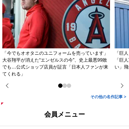
「今でもオオタニのユニフォームを売っています」
「巨人
大谷翔平が消えた“エンゼルスの今”、史上最悪99敗
「巨人
でも…公式ショップ店員が証言「日本人ファンが来
い」飛
てくれる」
その他の名作記事 >
会員メニュー