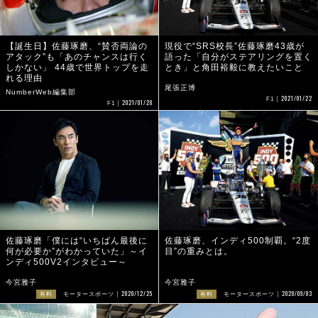
【誕生日】佐藤琢磨、“賛否両論の
現役で“SRS校長”佐藤琢磨43歳が
アタック”も「あのチャンスは行く
語った「自分がステアリングを置く
しかない」 44歳で世界トップを走
とき」と角田裕毅に教えたいこと
れる理由
尾張正博
NumberWeb編集部
2021/01/22
F1
2021/01/28
F1
佐藤琢磨「僕には“いちばん最後に
佐藤琢磨、インディ500制覇。“2度
何が必要か”がわかっていた」～イ
目”の重みとは。
ンディ500V2インタビュー～
今宮雅子
今宮雅子
2020/12/25
2020/09/03
有料
モータースポーツ
有料
モータースポーツ