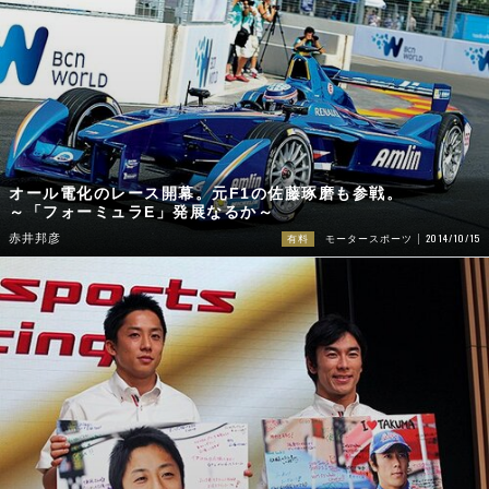
オール電化のレース開幕。元F1の佐藤琢磨も参戦。
～「フォーミュラE」発展なるか～
2014/10/15
赤井邦彦
有料
モータースポーツ