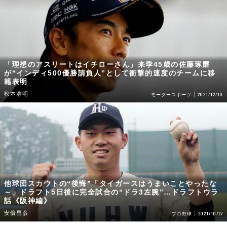
「理想のアスリートはイチローさん」来季45歳の佐藤琢磨
が“インディ500優勝請負人”として衝撃的速度のチームに移
籍表明
松本浩明
2021/12/10
モータースポーツ
他球団スカウトの“後悔”「タイガースはうまいことやったな
～」ドラフト5日後に完全試合の“ドラ3左腕”…ドラフトウラ
話《阪神編》
安倍昌彦
2021/10/27
プロ野球