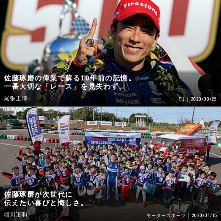
佐藤琢磨の偉業で蘇る10年前の記憶。
一番大切な「レース」を見失わず。
尾張正博
2020/08/29
F1
佐藤琢磨が次世代に
伝えたい喜びと悔しさ。
稲川正和
2020/01/15
モータースポーツ