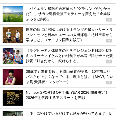
「バイエルン移籍の逸材輩出も“グラウンドがなかっ
た”…」サガン鳥栖最強アカデミーを変えた『企業版
ふるさと納税』
PR
世界の頂点に君臨し続けるオランダの超人ハリー・ラ
ブレイセンと日本のエースの太田海也「絶対王者から
学ぶこと」《ケイリン国際対談②》
PR
《ラグビー界と体操界の同学年レジェンド対談》初対
面のリーチマイケルと内村航平が本音で語り合った競
技愛「好きだから、続けられる」
PR
38歳でも進化を続ける篠山竜青が語る「10年前より
バスケが上手くなっている」理由とは。［MVVりらい
ぶ賞 受賞者インタビュー］
PR
Number SPORTS OF THE YEAR 2026 開催決定！
2026年を代表するアスリートを表彰
「少しぼやけているだけでも感覚が狂ってきます」B