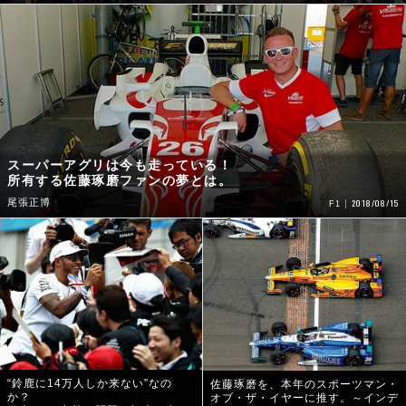
スーパーアグリは今も走っている！
所有する佐藤琢磨ファンの夢とは。
尾張正博
2018/08/15
F1
“鈴鹿に14万人しか来ない”なの
佐藤琢磨を、本年のスポーツマン・
か？
オブ・ザ・イヤーに推す。～インデ