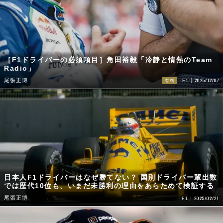
［F1ドライバーの必須項目］角田裕毅「冷静と情熱のTeam
Radio」
2025/12/07
尾張正博
有料
F1
日本人F1ドライバーはなぜ勝てない？ 国別ドライバー輩出数
では歴代10位も、いまだ未勝利の理由をあらためて検証する
尾張正博
2025/02/21
F1