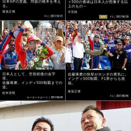
日本GPの意義、問題の根本を考え
ィ500の価値は日本人が想像する以
る。
上のもの～
尾張正博
今宮純
2017/10/21
2017/06/20
F1
有料
F1
日本人として、空前絶後の金字
佐藤琢磨の快挙がホンダの勇気に。
塔。
インディ500制覇、F1界からも祝
佐藤琢磨、インディ500制覇までの
福。
道。
尾張正博
松本浩明
2017/06/04
F1
2017/06/09
モータースポーツ