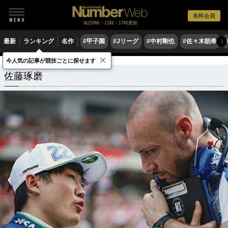
有料会員
毎日6時・11時・17時更新
最新
ランキング
名作
#甲子園
#Jリーグ
#中村剛也
#佐々木朗希
〉
×
今人気の記事が競技ごとに探せます
佐藤琢磨
関連記事
佐藤琢磨