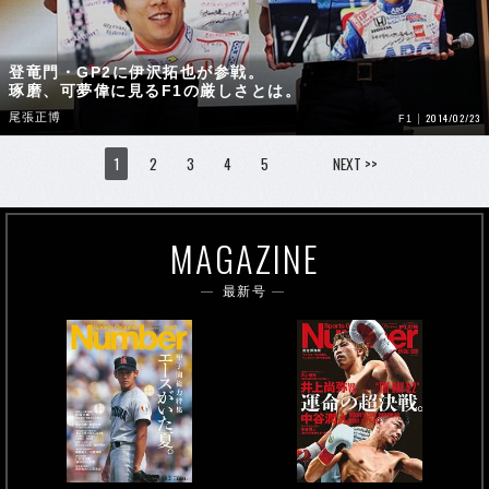
登竜門・GP2に伊沢拓也が参戦。
琢磨、可夢偉に見るF1の厳しさとは。
尾張正博
2014/02/23
F1
1
2
3
4
5
NEXT >>
MAGAZINE
最新号