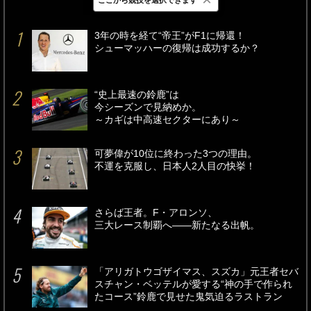
最新
24時間
週間
3年の時を経て“帝王”がF1に帰還！
シューマッハーの復帰は成功するか？
“史上最速の鈴鹿”は
今シーズンで見納めか。
～カギは中高速セクターにあり～
可夢偉が10位に終わった3つの理由。
不運を克服し、日本人2人目の快挙！
さらば王者。F・アロンソ、
三大レース制覇へ――新たなる出帆。
「アリガトウゴザイマス、スズカ」元王者セバ
スチャン・ベッテルが愛する“神の手で作られ
たコース”鈴鹿で見せた鬼気迫るラストラン