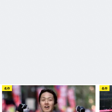
名作
名作