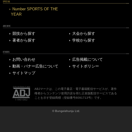
SPECIAL
Number SPORTS OF THE
YEAR
ARCHIVE
競技から探す
大会から探す
著者から探す
学校から探す
OTHERS
お問い合わせ
広告掲載について
動画・バナー広告について
サイトポリシー
サイトマップ
ABJマークは、この電子書店・電子書籍配信サービスが、著作
権者からコンテンツ使用許諾を得た正規版配信サービスである
ことを示す登録商標（登録番号6091713号）です。
© Bungeishunju Ltd.