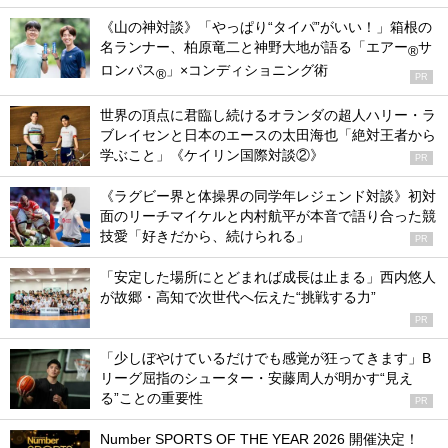
《山の神対談》「やっぱり“タイパ”がいい！」箱根の
名ランナー、柏原竜二と神野大地が語る「エアー
サ
®
ロンパス
」×コンディショニング術
®
PR
世界の頂点に君臨し続けるオランダの超人ハリー・ラ
ブレイセンと日本のエースの太田海也「絶対王者から
学ぶこと」《ケイリン国際対談②》
PR
《ラグビー界と体操界の同学年レジェンド対談》初対
面のリーチマイケルと内村航平が本音で語り合った競
技愛「好きだから、続けられる」
PR
「安定した場所にとどまれば成長は止まる」西内悠人
が故郷・高知で次世代へ伝えた“挑戦する力”
PR
「少しぼやけているだけでも感覚が狂ってきます」B
リーグ屈指のシューター・安藤周人が明かす“見え
る”ことの重要性
PR
Number SPORTS OF THE YEAR 2026 開催決定！