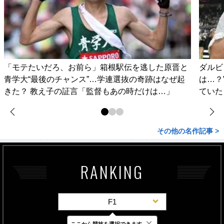
「モテたいだろ、お前ら」箱根駅伝を逃した原晋と
ダルビ
青学大“最後のチャンス”…学連選抜の奇跡はなぜ起
は…？
きた？ 教え子の証言「監督もあの時だけは…」
ていた
その他の名作記事 >
RANKING
F1
×
ここから競技を選択できます