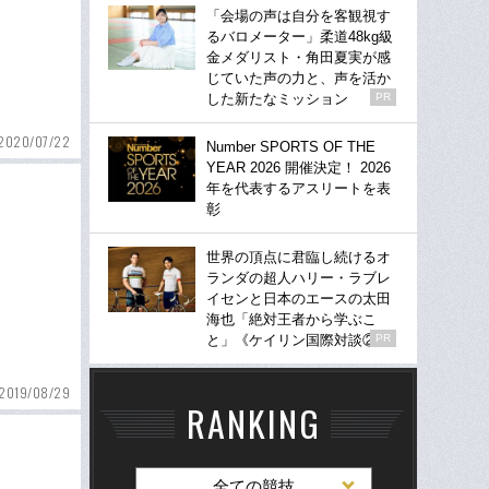
「会場の声は自分を客観視す
るバロメーター」柔道48kg級
金メダリスト・角田夏実が感
じていた声の力と、声を活か
した新たなミッション
PR
2020/07/22
Number SPORTS OF THE
YEAR 2026 開催決定！ 2026
年を代表するアスリートを表
彰
世界の頂点に君臨し続けるオ
ランダの超人ハリー・ラブレ
イセンと日本のエースの太田
海也「絶対王者から学ぶこ
と」《ケイリン国際対談②》
PR
2019/08/29
RANKING
全ての競技