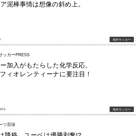
ア泥棒事情は想像の斜め上。
e
海外サッカー
サッカーPRESS
ー加入がもたらした化学反応。
フィオレンティーナに要注目！
amio
海外サッカー
ーツ百珍
は降格、ユーベは優勝剥奪!?