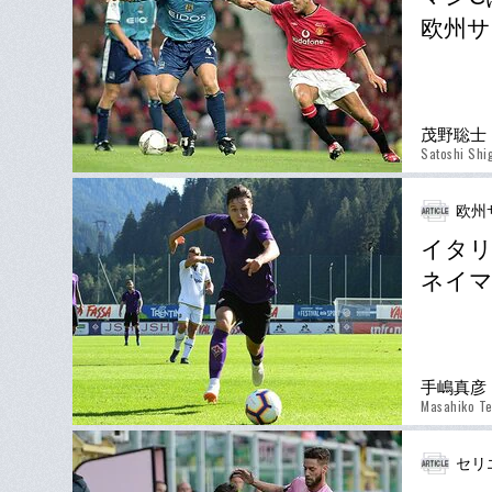
欧州サ
茂野聡士
Satoshi Shi
欧州
イタリ
ネイマ
手嶋真彦
Masahiko Te
セリ