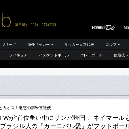
毎日6時・11時・17時更新
Jリーグ
海外サッカー
サッカー日本代表
ゴルフ
フィギュア
バスケットボール
バレーボール
他競技
とカオス！魅惑の南米直送便
FWが“首位争い中にサンバ帰国”、ネイマール
…ブラジル人の「カーニバル愛」がフットボー