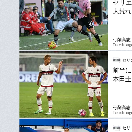
セリエ
大荒
弓削高志
Takashi Yug
セリ
前半に
本田圭
弓削高志
Takashi Yug
セリ