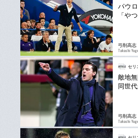
パウ
「やつ
弓削高志
Takashi Yug
セリ
敵地無
同世代
弓削高志
Takashi Yug
セリ