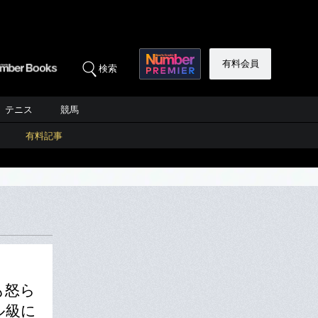
有料会員
検索
テニス
競馬
有料記事
も怒ら
ル級に