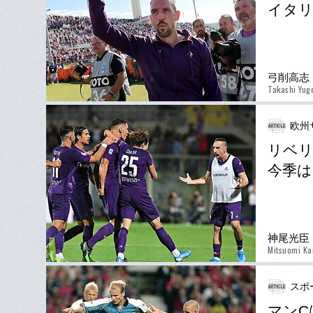
イタリ
弓削高志
Takashi Yug
欧州
リベリ
今季は
神尾光臣
Mitsuomi K
スポ
マンC