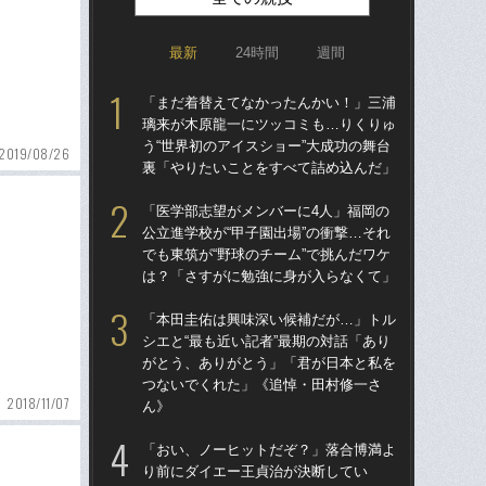
最新
24時間
週間
「まだ着替えてなかったんかい！」三浦
「ア
璃来が木原龍一にツッコミも…りくりゅ
球
う“世界初のアイスショー”大成功の舞台
す“
2019/08/26
裏「やりたいことをすべて詰め込んだ」
た…
らD
「医学部志望がメンバーに4人」福岡の
公立進学校が“甲子園出場”の衝撃…それ
「
でも東筑が“野球のチーム”で挑んだワケ
り
は？「さすがに勉強に身が入らなくて」
た“
「
「本田圭佑は興味深い候補だが…」トル
シエと“最も近い記者”最期の対話「あり
「
がとう、ありがとう」「君が日本と私を
終わ
つないでくれた」《追悼・田村修一さ
つか
2018/11/07
ん》
リ
「おい、ノーヒットだぞ？」落合博満よ
「
り前にダイエー王貞治が決断してい
で