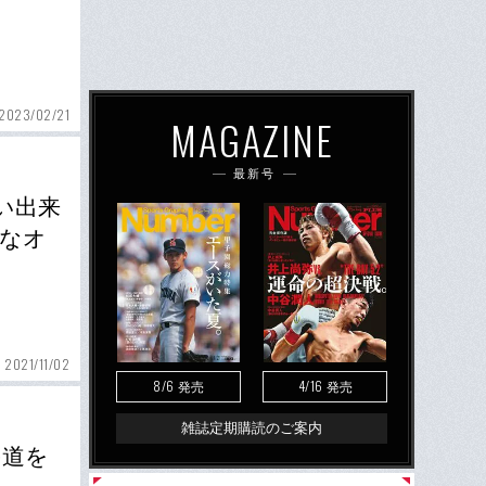
2023/02/21
MAGAZINE
最新号
い出来
質なオ
2021/11/02
8/6
4/16
発売
発売
雑誌定期購読のご案内
の道を