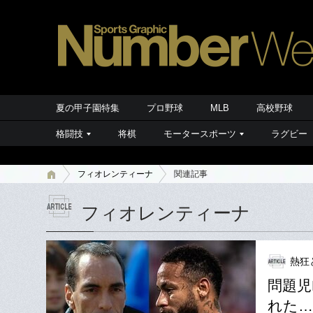
夏の甲子園特集
プロ野球
MLB
高校野球
格闘技
将棋
モータースポーツ
ラグビー
フィオレンティーナ
関連記事
フィオレンティーナ
熱狂
問題児
れた