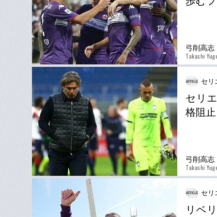
歩むフ
弓削高志
Takashi Yug
セリ
セリエ
格阻止
弓削高志
Takashi Yug
セリ
リベリ