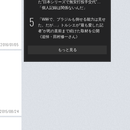
た“日本シリーズで無安打投手交代”…
を
「個人記録は関係ないんだ」
は
「W杯で、ブラジルも倒せる能力は見せ
「
た。だが…」トルシエが“最も愛した記
コー
者”が死の直前まで続けた取材を公開
人に
《追悼・田村修一さん》
で
2016/01/05
もっと見る
2015/08/24