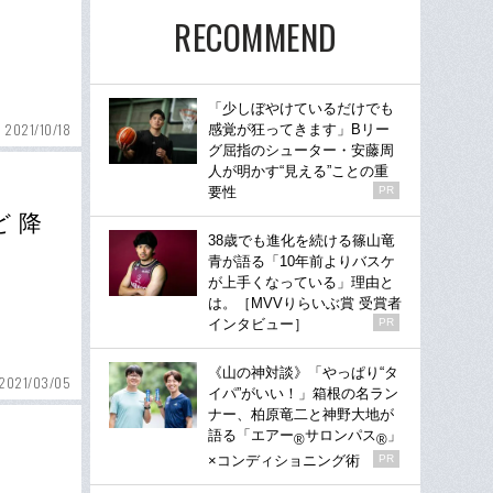
り
RECOMMEND
「少しぼやけているだけでも
2021/10/18
感覚が狂ってきます」Bリー
グ屈指のシューター・安藤周
人が明かす“見える”ことの重
要性
PR
ど 降
38歳でも進化を続ける篠山竜
青が語る「10年前よりバスケ
が上手くなっている」理由と
は。［MVVりらいぶ賞 受賞者
インタビュー］
PR
《山の神対談》「やっぱり“タ
2021/03/05
イパ”がいい！」箱根の名ラン
ナー、柏原竜二と神野大地が
語る「エアー
サロンパス
」
®
®
×コンディショニング術
PR