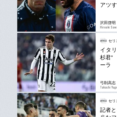
アツ
沢田啓明
Hiroaki Saw
セリ
イタリ
杉君”
ーラ
弓削高志
Takashi Yug
セリ
記者と