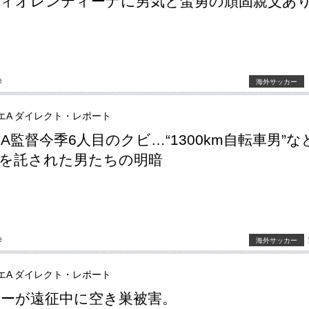
ィオレンティーナに男気と蛮勇の頑固親父あ
e
海外サッカー
エA ダイレクト・レポート
A監督今季6人目のクビ…“1300km自転車男”な
を託された男たちの明暗
e
海外サッカー
エA ダイレクト・レポート
ーが遠征中に空き巣被害。