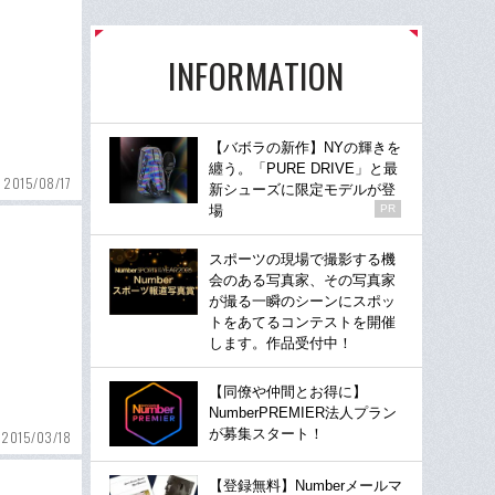
INFORMATION
【バボラの新作】NYの輝きを
纏う。「PURE DRIVE」と最
2015/08/17
新シューズに限定モデルが登
場
PR
スポーツの現場で撮影する機
会のある写真家、その写真家
が撮る一瞬のシーンにスポッ
トをあてるコンテストを開催
します。作品受付中！
【同僚や仲間とお得に】
NumberPREMIER法人プラン
が募集スタート！
2015/03/18
【登録無料】Numberメールマ