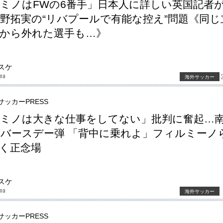
ミノはFWの6番手」日本人に詳しい英国記者
野拓実の“リバプールで有能な控え”問題《同じ
から外れた選手も…》
スケ
ma
海外サッカー
サッカーPRESS
ミノは大きな仕事をしてない」批判に奮起…
歳バースデー弾 「背中に乗れよ」フィルミーノ
く正念場
スケ
ma
海外サッカー
サッカーPRESS