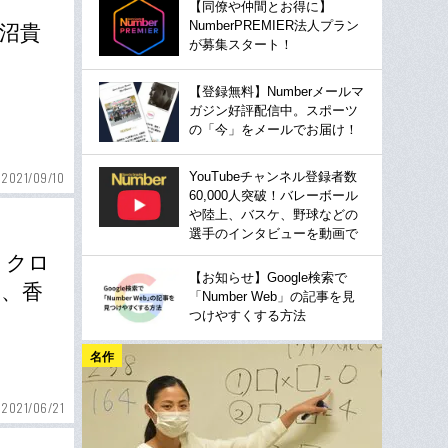
【同僚や仲間とお得に】
NumberPREMIER法人プラン
水沼貴
が募集スタート！
【登録無料】Numberメールマ
ガジン好評配信中。スポーツ
の「今」をメールでお届け！
YouTubeチャンネル登録者数
2021/09/10
60,000人突破！バレーボール
や陸上、バスケ、野球などの
選手のインタビューを動画で
」クロ
【お知らせ】Google検索で
実、香
「Number Web」の記事を見
つけやすくする方法
名作
2021/06/21