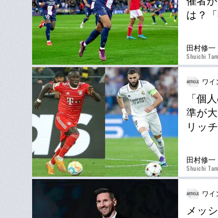
催者が
は？「
田村修一
Shuichi Ta
ワイ
「個人
準が大
リッ
田村修一
Shuichi Ta
ワイ
メッ