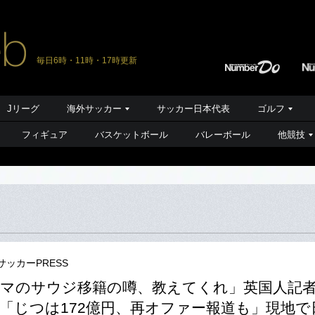
毎日6時・11時・17時更新
Jリーグ
海外サッカー
サッカー日本代表
ゴルフ
フィギュア
バスケットボール
バレーボール
他競技
サッカーPRESS
マのサウジ移籍の噂、教えてくれ」英国人記
「じつは172億円、再オファー報道も」現地で