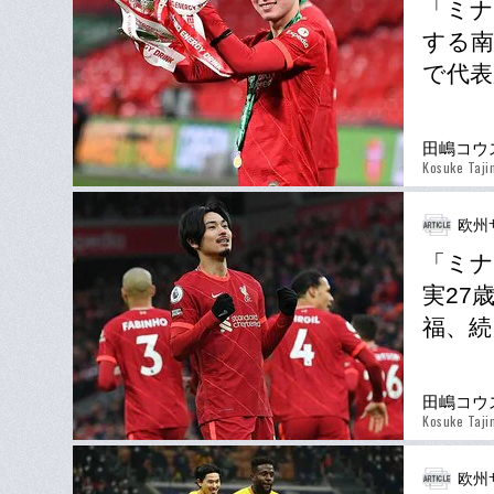
「ミナ
する南
で代表
田嶋コウ
Kosuke Taji
欧州
「ミナ
実27
福、続
田嶋コウ
Kosuke Taji
欧州