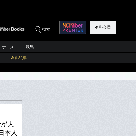
有料会員
検索
テニス
競馬
有料記事
者が大
日本人