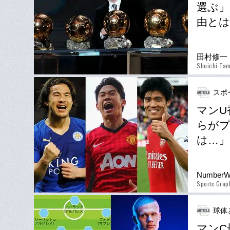
選ぶ」
由とは
田村修一
Shuichi Ta
スポ
マンU
らが
は…」
Number
Sports Gra
球体
マンC