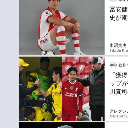
冨安健
史が
水沼貴史
Takashi Mi
欧州
「獲得
ップが
川真司
アレクシ
Alexis Menu