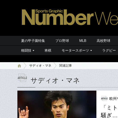
夏の甲子園特集
プロ野球
MLB
高校野球
格闘技
将棋
モータースポーツ
ラグビー
サディオ・マネ
関連記事
サディオ・マネ
欧州
「ミト
騒ぎ…