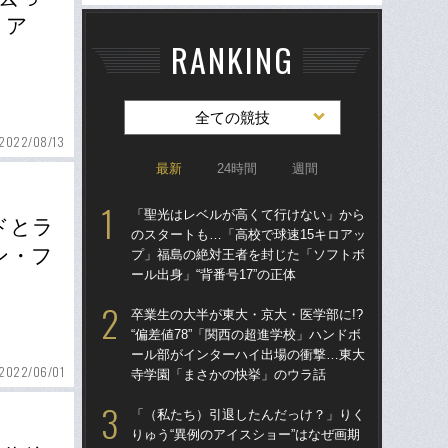
ミア
RANKING
全ての競技
2022/08/13
最新
24時間
週間
「聖光はレベルが高くて行けない」から
「
ドとラ
のスタートも…「高校で球速15キロアッ
のス
ン・フ
プ」福島の絶対王者を封じた「ソフトボ
プ
ール出身」“背番号17”の正体
ール
卒業生の大半が東大・京大・医学部に!?
卒業
“偏差値78”「関西の超進学校」ハンドボ
“偏
ール部がインターハイ出場の衝撃…東大
ー
2022/06/01
寺学園「まさかの快挙」のウラ話
寺
「（私たち）引退したんだっけ？」りく
「
りゅう“異例のアイスショー”はなぜ画期
りゅ