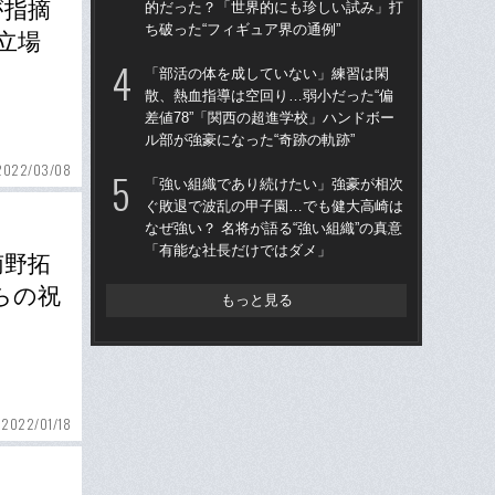
が指摘
的だった？「世界的にも珍しい試み」打
的
ち破った“フィギュア界の通例”
ち破
立場
「部活の体を成していない」練習は閑
仙
散、熱血指導は空回り…弱小だった“偏
河
差値78”「関西の超進学校」ハンドボー
り
ル部が強豪になった“奇跡の軌跡”
た
2022/03/08
「強い組織であり続けたい」強豪が相次
“県
ぐ敗退で波乱の甲子園…でも健大高崎は
学
なぜ強い？ 名将が語る“強い組織”の真意
は
「有能な社長だけではダメ」
17
南野拓
らの祝
もっと見る
2022/01/18