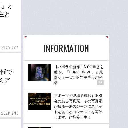
ド」オ
主と
INFORMATION
2021/12/14
【バボラの新作】NYの輝きを
開催で
纏う。「PURE DRIVE」と最
新シューズに限定モデルが登
ミア
場
PR
スポーツの現場で撮影する機
会のある写真家、その写真家
が撮る一瞬のシーンにスポッ
トをあてるコンテストを開催
2021/12/10
します。作品受付中！