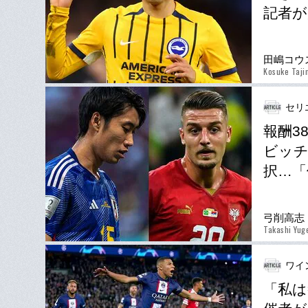
記者が
田嶋コウ
Kosuke Taji
セリ
報酬3
ビッチ
択…「
弓削高志
Takashi Yug
ワイ
「私は