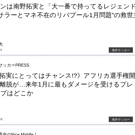
ンは南野拓実と「大一番で持ってるレジェン
“サラーとマネ不在のリバプール1月問題”の救世
か
大
no
海外サッカー
サッカーPRESS
拓実にとってはチャンス!?》アフリカ選手権
離脱が…来年1月に最もダメージを受けるプレ
ラブはどこか
ya
海外サッカー
史のNice Middle！