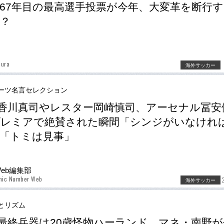
67年目の最高選手投票が今年、大変革を断行
？
mura
海外サッカー
ーツ名言セレクション
香川真司やレスター岡崎慎司、アーセナル冨安
プレミアで絶賛された瞬間「シンジがいなけれ
「トミは見事」
Web編集部
phic Number Web
海外サッカー
とリズム
最終兵器は20歳怪物ハーランド、マネ・南野が