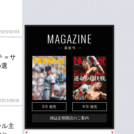
2025/02/04
MAGAZINE
最新号
チ＝サ
の選
2023/09/16
8/6
4/16
発売
発売
雑誌定期購読のご案内
ール主