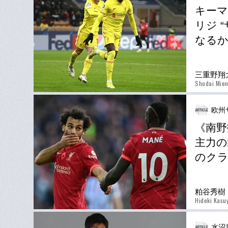
キーマ
リジ 
なる
三重野翔
Shodai Mie
欧州
《南野
主力の
のク
粕谷秀樹
Hideki Kasu
水沼貴