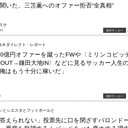
聞いた、三笘薫へのオファー拒否“全真相”
スケ
ma
海外サッカー
エA ダイレクト・レポート
80億円オファーを蹴ったFWや〈ミリンコビッ
OUT→鎌田大地IN〉などに見るサッカー人生
俺はもう十分に稼いだ」
e
海外サッカー
ンとシエスタとフットボールと
答えられない」投票先に口を閉ざすバロンド