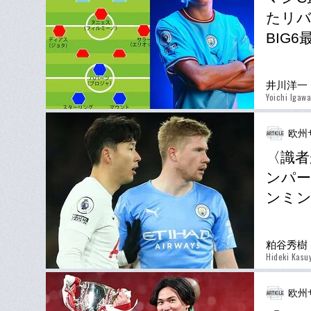
たリバ
BIG
井川洋一
Yoichi Igawa
欧州
〈識者
ンパー
ンミ
粕谷秀樹
Hideki Kasu
欧州