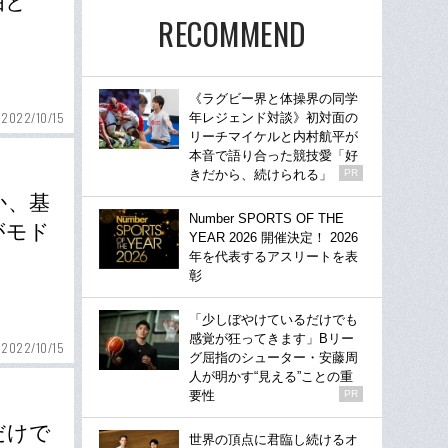
由と
RECOMMEND
《ラグビー界と体操界の同学
2022/10/15
年レジェンド対談》初対面の
リーチマイケルと内村航平が
本音で語り合った競技愛「好
きだから、続けられる」
PR
か、基
Number SPORTS OF THE
がモド
YEAR 2026 開催決定！ 2026
年を代表するアスリートを表
彰
「少しぼやけているだけでも
感覚が狂ってきます」Bリー
2022/10/15
グ屈指のシューター・安藤周
人が明かす“見える”ことの重
要性
PR
だけで
世界の頂点に君臨し続けるオ