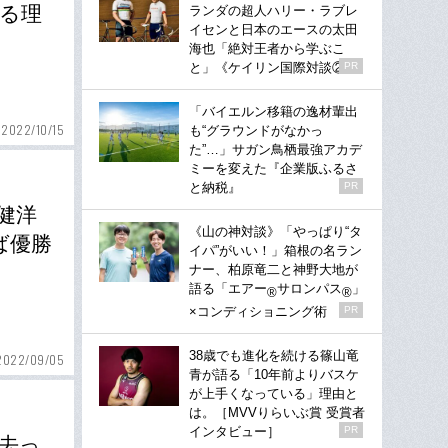
する理
ランダの超人ハリー・ラブレ
イセンと日本のエースの太田
海也「絶対王者から学ぶこ
と」《ケイリン国際対談②》
PR
「バイエルン移籍の逸材輩出
2022/10/15
も“グラウンドがなかっ
た”…」サガン鳥栖最強アカデ
ミーを変えた『企業版ふるさ
と納税』
PR
健洋
《山の神対談》「やっぱり“タ
ば優勝
イパ”がいい！」箱根の名ラン
ナー、柏原竜二と神野大地が
語る「エアー
サロンパス
」
®
®
×コンディショニング術
PR
38歳でも進化を続ける篠山竜
2022/09/05
青が語る「10年前よりバスケ
が上手くなっている」理由と
は。［MVVりらいぶ賞 受賞者
インタビュー］
PR
去っ