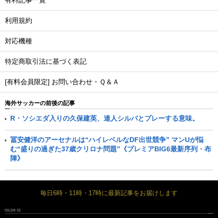
有料記事一覧
利用規約
対応機種
特定商取引法に基づく表記
[有料会員限定] お問い合わせ・Ｑ＆Ａ
海外サッカーの前後の記事
R・ソシエダ入りの久保建英、達人シルバとプレーする意味。
冨安健洋のアーセナルは“ハイレベルなDF出世競争” マンUが悩
む“盛りの過ぎた37歳クリロナ問題”《プレミアBIG6最新序列・布
陣》
毎日6時・11時・17時に最新記事をお届けします
FOLLOW US