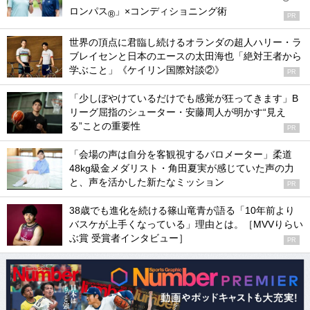
ロンパス
」×コンディショニング術
®
PR
世界の頂点に君臨し続けるオランダの超人ハリー・ラ
ブレイセンと日本のエースの太田海也「絶対王者から
学ぶこと」《ケイリン国際対談②》
PR
「少しぼやけているだけでも感覚が狂ってきます」B
リーグ屈指のシューター・安藤周人が明かす“見え
る”ことの重要性
PR
「会場の声は自分を客観視するバロメーター」柔道
48kg級金メダリスト・角田夏実が感じていた声の力
と、声を活かした新たなミッション
PR
38歳でも進化を続ける篠山竜青が語る「10年前より
バスケが上手くなっている」理由とは。［MVVりらい
ぶ賞 受賞者インタビュー］
PR