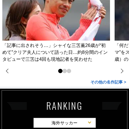
「記事に出されそう…」シャイな三笘薫26歳が“初
「何だ
めて”クリア夫人について語った日…約8分間のイン
マ”を
タビューで三笘は4回も現地記者を笑わせた
歳）の
その他の名作記事 >
RANKING
海外サッカー