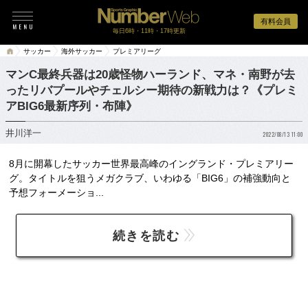
有料会員
毎日6時・11時・17時更新
サッカー
海外サッカー
プレミアリーグ
マンC最終兵器は20歳怪物ハーランド、マネ・南野が去
ったリバプールやチェルシー期待の新戦力は？《プレミ
アBIG6最新序列・布陣》
井川洋一
2022/08/13 11:00
8月に開幕したサッカー世界最高峰のイングランド・プレミアリー
グ。タイトルを狙うメガクラブ、いわゆる「BIG6」の補強動向と
予想フォーメーショ...
続きを読む