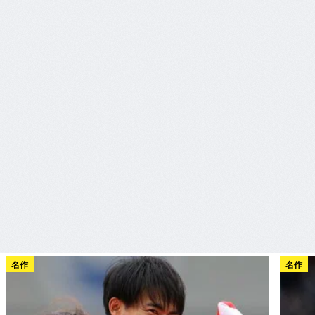
名作
名作