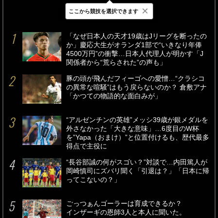
×
ここから競技を選択できます
最新
24時間
週間
「なぜ日本人の天才19歳はJリーグを断ったの
か」慶応大生がオランダ1部で“いきなり年俸
4500万円”の衝撃…日本人代理人が明かす「J
関係者から“荒らされた”の声も」
豚の頭が飛んだフィーゴへの愛憎…“クラシコ
の異常な喧騒”はもう戻らないのか？ 倉敷アナ
「かつての物語的な面白みが」
“アルゼンチンの英雄”メッシ39歳が銀メダルを
外さなかった「大きな意味」…6度目のW杯
を”Yapa（おまけ）”と位置付けるも、歴代最多
得点で主役に
“長谷部誠の何がスゴい？”対談で…内田篤人が
岡崎慎司にズバリ聞く「引退は？」「日本に帰
ってこないの？」
ごっつぁんゴーラーは育成できるか？
インザーギの恩師3人と本人に聞いた。