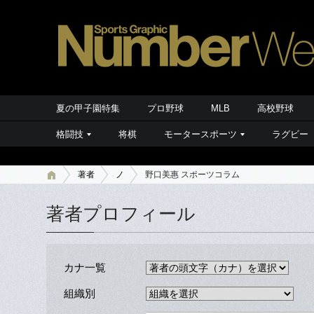
夏の甲子園特集
プロ野球
MLB
高校野球
格闘技
将棋
モータースポーツ
ラグビー
著者
ノ
野口美惠 スポーツコラム
著者プロフィール
カナ一覧
組織別