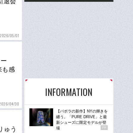
引退会
2026/05/01
セー
来も感
INFORMATION
2026/04/30
【バボラの新作】NYの輝きを
纏う。「PURE DRIVE」と最
新シューズに限定モデルが登
りゅう
場
PR