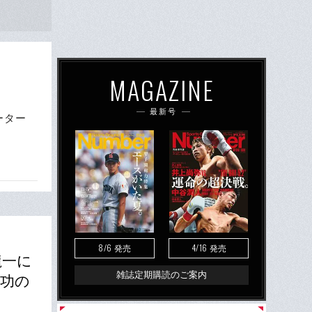
MAGAZINE
最新号
ーター
8/6
4/16
発売
発売
龍一に
雑誌定期購読のご案内
成功の