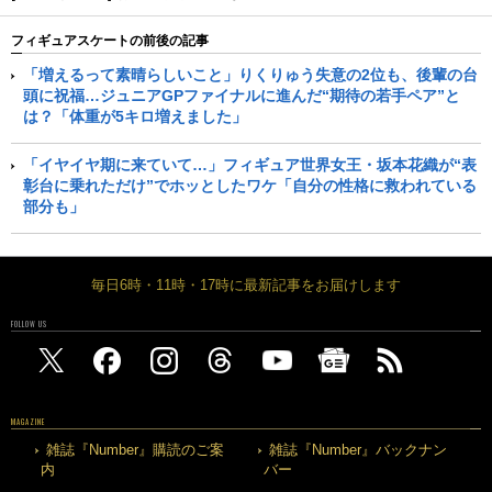
フィギュアスケートの前後の記事
「増えるって素晴らしいこと」りくりゅう失意の2位も、後輩の台
頭に祝福…ジュニアGPファイナルに進んだ“期待の若手ペア”と
は？「体重が5キロ増えました」
「イヤイヤ期に来ていて…」フィギュア世界女王・坂本花織が“表
彰台に乗れただけ”でホッとしたワケ「自分の性格に救われている
部分も」
毎日6時・11時・17時に最新記事をお届けします
FOLLOW US
MAGAZINE
雑誌『Number』購読のご案
雑誌『Number』バックナン
内
バー