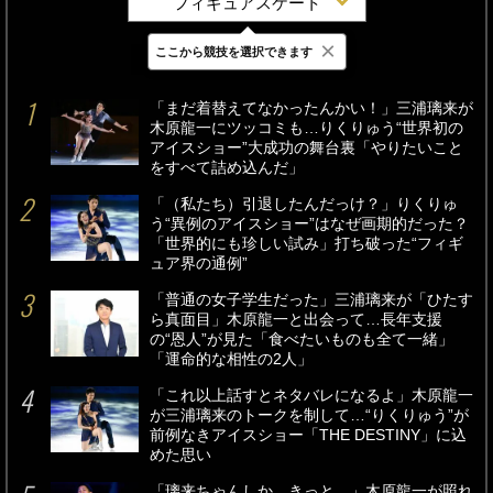
フィギュアスケート
×
ここから競技を選択できます
最新
24時間
週間
「まだ着替えてなかったんかい！」三浦璃来が
木原龍一にツッコミも…りくりゅう“世界初の
アイスショー”大成功の舞台裏「やりたいこと
をすべて詰め込んだ」
「（私たち）引退したんだっけ？」りくりゅ
う“異例のアイスショー”はなぜ画期的だった？
「世界的にも珍しい試み」打ち破った“フィギ
ュア界の通例”
「普通の女子学生だった」三浦璃来が「ひたす
ら真面目」木原龍一と出会って…長年支援
の“恩人”が見た「食べたいものも全て一緒」
「運命的な相性の2人」
「これ以上話すとネタバレになるよ」木原龍一
が三浦璃来のトークを制して…“りくりゅう”が
前例なきアイスショー「THE DESTINY」に込
めた思い
「璃来ちゃんしか、きっと…」木原龍一が照れ