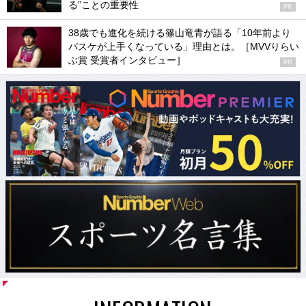
る”ことの重要性
PR
38歳でも進化を続ける篠山竜青が語る「10年前より
バスケが上手くなっている」理由とは。［MVVりらい
ぶ賞 受賞者インタビュー］
PR