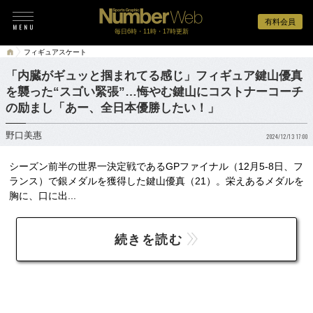
有料会員
毎日6時・11時・17時更新
フィギュアスケート
「内臓がギュッと掴まれてる感じ」フィギュア鍵山優真
を襲った“スゴい緊張”…悔やむ鍵山にコストナーコーチ
の励まし「あー、全日本優勝したい！」
野口美惠
2024/12/13 17:00
シーズン前半の世界一決定戦であるGPファイナル（12月5-8日、フ
ランス）で銀メダルを獲得した鍵山優真（21）。栄えあるメダルを
胸に、口に出...
続きを読む