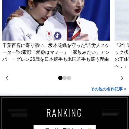
千葉百音に寄り添い、坂本花織を守った“苦労人スケ
「2年
ーター”の素顔「愛称はマミー」「家族みたい」アン
ック状
バー・グレン26歳を日本選手も米国若手も慕う理由
の正体
へ…」
その他の名作記事 >
RANKING