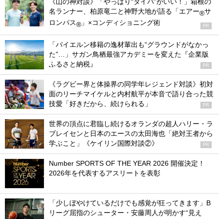
《山の神対談》「やっぱり“タイパ”がいい！」箱根の
名ランナー、柏原竜二と神野大地が語る「エアー
サ
®
ロンパス
」×コンディショニング術
®
PR
「バイエルン移籍の逸材輩出も“グラウンドがなかっ
た”…」サガン鳥栖最強アカデミーを変えた『企業版
ふるさと納税』
PR
《ラグビー界と体操界の同学年レジェンド対談》初対
面のリーチマイケルと内村航平が本音で語り合った競
技愛「好きだから、続けられる」
PR
世界の頂点に君臨し続けるオランダの超人ハリー・ラ
ブレイセンと日本のエースの太田海也「絶対王者から
学ぶこと」《ケイリン国際対談②》
PR
Number SPORTS OF THE YEAR 2026 開催決定！
2026年を代表するアスリートを表彰
「少しぼやけているだけでも感覚が狂ってきます」B
リーグ屈指のシューター・安藤周人が明かす“見え