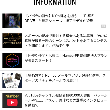
INFORMATION
【バボラの新作】NYの輝きを纏う。「PURE
DRIVE」と最新シューズに限定モデルが登場
PR
スポーツの現場で撮影する機会のある写真家、その写
真家が撮る一瞬のシーンにスポットをあてるコンテス
トを開催します。作品受付中！
【同僚や仲間とお得に】NumberPREMIER法人プラン
が募集スタート！
【登録無料】Numberメールマガジン好評配信中。ス
ポーツの「今」をメールでお届け！
YouTubeチャンネル登録者数60,000人突破！バレーボ
ールや陸上、バスケ、野球などの選手のインタビュー
を動画で