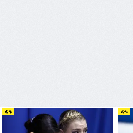
名作
名作