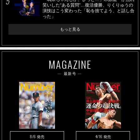
笑いした“ある質問”…復活優勝、りくりゅうの
演技はこう変わった「恥を捨てよう、と話し合
った」
もっと見る
MAGAZINE
最新号
8/6
4/16
発売
発売