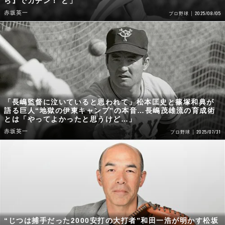
ら』でカチン！ と」
赤坂英一
2025/08/05
プロ野球
「長嶋監督に泣いていると思われて」松本匡史と篠塚和典が
語る巨人“地獄の伊東キャンプ”の本音…長嶋茂雄流の育成術
とは「やってよかったと思うけど…」
赤坂英一
2025/07/31
プロ野球
“じつは捕手だった2000安打の大打者”和田一浩が明かす松坂