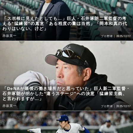
「スポ根に見えたとしても…」巨人・石井琢朗二軍監督の考
える“猛練習”の真意「ある程度の量は当然」「岡本和真の代
わりはいない、けど」
赤坂英一
2025/12/17
プロ野球
「DeNAが最後の働き場所だと思っていた」巨人新二軍監督・
石井琢朗が明かした“違うステージ”への決意「猛練習主義、
と言われますが…」
赤坂英一
2025/12/17
プロ野球