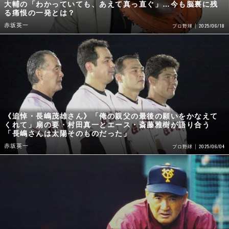
大輔の「わかっていても、あえて真っ直ぐ」…今も脳裏に残
る痛恨の一発とは？
赤坂英一
2025/06/18
プロ野球
《追悼・長嶋茂雄さん》「俺の親父の最後の願いをかなえて
くれて」扇の要・村田真一とエース・斎藤雅樹が語り合う
「長嶋さんは太陽そのものだった」
赤坂英一
2025/06/04
プロ野球