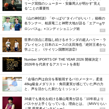
リーグ屈指のシューター・安藤周人が明かす“見え
る”ことの重要性
PR
《山の神対談》「やっぱり“タイパ”がいい！」箱根の
名ランナー、柏原竜二と神野大地が語る「エアー
サ
®
ロンパス
」×コンディショニング術
®
PR
世界の頂点に君臨し続けるオランダの超人ハリー・ラ
ブレイセンと日本のエースの太田海也「絶対王者から
学ぶこと」《ケイリン国際対談②》
PR
Number SPORTS OF THE YEAR 2026 開催決定！
2026年を代表するアスリートを表彰
「会場の声は自分を客観視するバロメーター」柔道
48kg級金メダリスト・角田夏実が感じていた声の力
と、声を活かした新たなミッション
PR
38歳でも進化を続ける篠山竜青が語る「10年前より
バスケが上手くなっている」理由とは。［MVVりらい
ぶ賞 受賞者インタビュー］