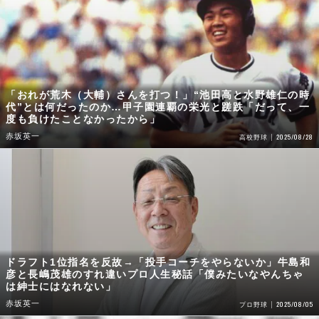
「おれが荒木（大輔）さんを打つ！」“池田高と水野雄仁の時
代”とは何だったのか…甲子園連覇の栄光と蹉跌「だって、一
度も負けたことなかったから」
赤坂英一
2025/08/28
高校野球
ドラフト1位指名を反故→「投手コーチをやらないか」牛島和
彦と長嶋茂雄のすれ違いプロ人生秘話「僕みたいなやんちゃ
は紳士にはなれない」
赤坂英一
2025/08/05
プロ野球