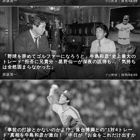
赤坂英一
2025/08/05
プロ野球
「野球を辞めてゴルファーになろうと」牛島和彦”史上最大の
トレード”拒否に兄貴分・星野仙一が深夜の説得も…「気持ち
は全然固まらなかった」
赤坂英一
2025/08/05
プロ野球
「事前の打診とかないのかよ!?」落合博満との”1対4トレー
ド”真相を牛島和彦が激白！「中日が『お金をこれだけ出すか