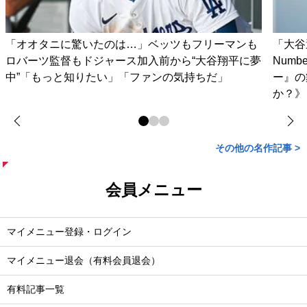
「オオタニに驚いたのは…」ベッツもフリーマンも
「大谷
ロバーツ監督もドジャース加入前から“大谷翔平に夢
Num
中”「もっと知りたい」「ファンの気持ちだ」
ー』の
か？》
その他の名作記事 >
会員メニュー
マイメニュー登録・ログイン
マイメニュー退会（有料会員退会）
有料記事一覧