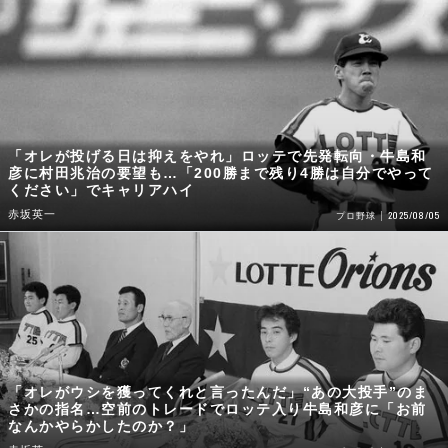
「オレが投げる日は抑えをやれ」ロッテで先発転向・牛島和
彦に村田兆治の要望も…「200勝まで残り4勝は自分でやって
ください」でキャリアハイ
赤坂英一
2025/08/05
プロ野球
「オレがウシを獲ってくれと言ったんだ」“あの大投手”のま
さかの指名…空前のトレードでロッテ入り牛島和彦に「お前
なんかやらかしたのか？」