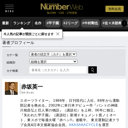
有料会員
毎日6時・11時・17時更新
最新
ランキング
名作
#甲子園
#Jリーグ
#中村剛也
#佐々木朗希
〉
×
今人気の記事が競技ごとに探せます
著者
ア
赤坂英一 スポーツコラム
著者プロフィール
カナ一覧
組織別
カナ検索
赤坂英一
Eiichi Akasaka
スポーツライター。 1986年、日刊現代に入社。88年から運動
部記者を務める。2002年に単行本デビュー作『バントの神様
川相昌弘と巨人軍の物語』（講談社）を上梓。06年に独立。
『失われた甲子園』（講談社）新潮ドキュメント賞ノミネー
ト。東スポで毎週火曜『赤ペン!!』連載中。 東京運動記者クラ
ブ会員&日本文藝家協会会員。
AKASAKACYCLE
を運営