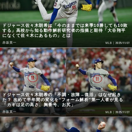
ドジャース佐々木朗希は「今のままでは来季10勝しても10敗
する」高校から知る動作解析研究者の指摘と期待「大谷翔平
になくて佐々木にあるもの」とは
赤坂英一
2025/11/27
MLB
ドジャース佐々木朗希の「不調・故障→復活」はなぜ起き
た？ 改めて半年間の変化を“フォーム解析”第一人者が見る
「カギは足の高さ、胸番号、お尻」
赤坂英一
2025/11/27
MLB