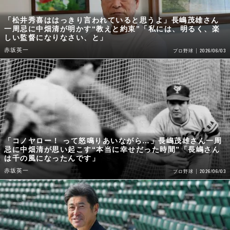
「松井秀喜ははっきり言われていると思うよ」長嶋茂雄さん
一周忌に中畑清が明かす“教えと約束”「私には、明るく、楽
しい監督になりなさい、と」
赤坂英一
2026/06/03
プロ野球
「コノヤロー！ って怒鳴りあいながら…」長嶋茂雄さん一周
忌に中畑清が思い起こす“本当に幸せだった時間”「長嶋さん
は千の風になったんです」
赤坂英一
2026/06/03
プロ野球