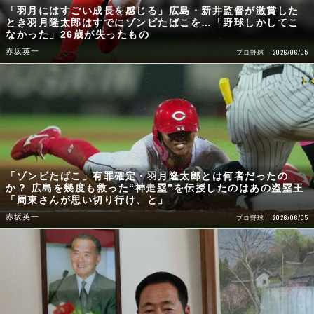
「羽月にはすごい成長を感じる」広島・新井監督が激賞した
とき羽月隆太郎はすでにゾンビたばこを…「野球しかしてこ
なかった」26歳が失ったもの
赤坂英一
2026/06/05
プロ野球
「ゾンビたばこ」有罪確定・羽月隆太郎とは何者だったの
か？ 広島を幾度も救った“神走塁”を伝授したのはあの盗塁王
「周東さんが思い切り行け、と」
赤坂英一
2026/06/05
プロ野球