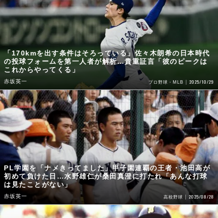
「170kmを出す条件はそろっている」佐々木朗希の日本時代
の投球フォームを第一人者が解析…貴重証言「彼のピークは
これからやってくる」
赤坂英一
2025/10/29
プロ野球・MLB
PL学園を「ナメきってました」甲子園連覇の王者・池田高が
初めて負けた日…水野雄仁が桑田真澄に打たれ「あんな打球
は見たことがない」
赤坂英一
2025/08/28
高校野球