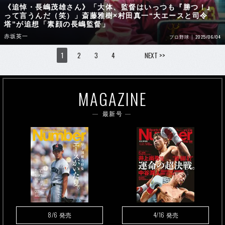
《追悼・長嶋茂雄さん》「大体、監督はいっつも『勝つ！』
って言うんだ（笑）」斎藤雅樹×村田真一“大エースと司令
塔”が追想「素顔の長嶋監督」
赤坂英一
2025/06/04
プロ野球
1
2
3
4
NEXT >>
MAGAZINE
最新号
8/6
4/16
発売
発売