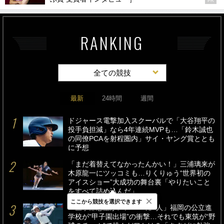
PR
RANKING
全ての競技
最新
24時間
週間
ドジャース電撃加入スクーバルで「大谷翔平の
投手負担減」なら4年連続MVPも…「鈴木誠也
の同僚PCAを射程圏内」サイ・ヤング賞ととも
に予想
「まだ着替えてなかったんかい！」三浦璃来が
木原龍一にツッコミも…りくりゅう“世界初の
アイスショー”大成功の舞台裏「やりたいこと
をすべて詰め込んだ」
×
ここから競技を選択できます
「医学部志望がメンバーに4人」福岡の公立進
学校が“甲子園出場”の衝撃…それでも東筑が“野