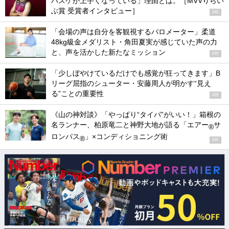
バスケが上手くなっている」理由とは。［MVVりらい
ぶ賞 受賞者インタビュー］
PR
「会場の声は自分を客観視するバロメーター」柔道
48kg級金メダリスト・角田夏実が感じていた声の力
と、声を活かした新たなミッション
PR
「少しぼやけているだけでも感覚が狂ってきます」B
リーグ屈指のシューター・安藤周人が明かす“見え
る”ことの重要性
PR
《山の神対談》「やっぱり“タイパ”がいい！」箱根の
名ランナー、柏原竜二と神野大地が語る「エアー
サ
®
ロンパス
」×コンディショニング術
®
PR