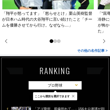
「翔平が怒ってます」「怒らせとけ」栗山英樹監督
「“屈
が日本ハム時代の大谷翔平に言い続けたこと「チー
冷静に
ムを優勝させてから行け。なぜなら…」
が怖か
た」
その他の名作記事 >
RANKING
プロ野球
×
ここから競技を選択できます
最新
24時間
週間
「アゴ骨折、前歯折れて…」156キロ速球が顔