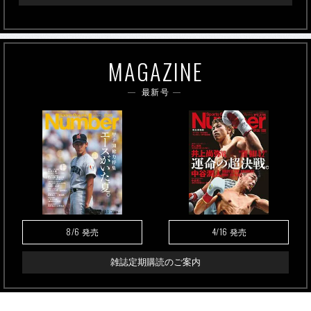
MAGAZINE
最新号
8/6
4/16
発売
発売
雑誌定期購読のご案内