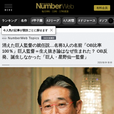
有料会員
毎日6時・11時・17時更新
ランキング
名作
#甲子園
#Jリーグ
#八村塁
#ドジャース
#ソフトバ
〉
×
今人気の記事が競技ごとに探せます
野球
プロ野球
NumberWeb Topics
BACK NUMBER
消えた巨人監督の就任説…名将3人の名前「OB比率
100％」巨人監督＝生え抜き論はなぜ生まれた？ OB反
発、誕生しなかった「巨人・星野仙一監督」
2026/06/04 06:00