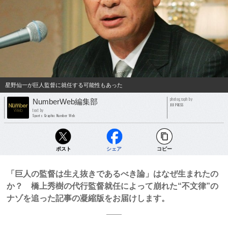
星野仙一が巨人監督に就任する可能性もあった
photograph by
NumberWeb編集部
JIJI PRESS
text by
Sports Graphic Number Web
ポスト
シェア
コピー
「巨人の監督は生え抜きであるべき論」はなぜ生まれたの
か？ 橋上秀樹の代行監督就任によって崩れた“不文律”の
ナゾを追った記事の凝縮版をお届けします。