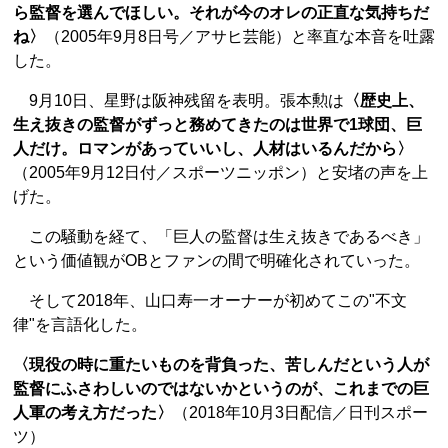
ら監督を選んでほしい。それが今のオレの正直な気持ちだ
ね〉
（2005年9月8日号／アサヒ芸能）と率直な本音を吐露
した。
9月10日、星野は阪神残留を表明。張本勲は
〈歴史上、
生え抜きの監督がずっと務めてきたのは世界で1球団、巨
人だけ。ロマンがあっていいし、人材はいるんだから〉
（2005年9月12日付／スポーツニッポン）と安堵の声を上
げた。
この騒動を経て、「巨人の監督は生え抜きであるべき」
という価値観がOBとファンの間で明確化されていった。
そして2018年、山口寿一オーナーが初めてこの"不文
律"を言語化した。
〈現役の時に重たいものを背負った、苦しんだという人が
監督にふさわしいのではないかというのが、これまでの巨
人軍の考え方だった〉
（2018年10月3日配信／日刊スポー
ツ）