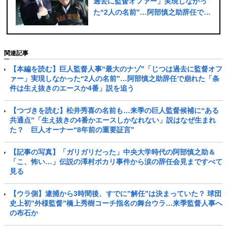
過去に監督オファー」実現しなかっ
た“2人の名前”…阿部慎之助辞任で崩
れた「条件は生え抜きのエースか4
番」説を追う
関連記事
【本編を読む】巨人監督人事“最大のナゾ”「じつは過去に監督オフ
ァー」実現しなかった“2人の名前”…阿部慎之助辞任で崩れた「条
件は生え抜きのエースか4番」説を追う
【つづきを読む】松井秀喜の名前も…来季の巨人監督候補に“ある
共通点”「生え抜きの4番かエースしかなれない」説はなぜ生まれ
た？ 巨人オーナー“8年前の重要証言”
【記事の写真】「ガリガリだった」中央大学時代の阿部慎之助＆
「こ、怖い…」伝説の澤村ポカリ事件から涙の辞任会見まですべて
見る
【ウラ側】逮捕から3時間後、すでに”解任”は決まっていた？ 球団
史上初”外様監督”橋上秀樹コーチ指名の舞台ウラ…来季監督人事へ
の布石か