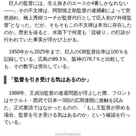
巨人の監督には、生え抜きのエースか4番しかなれない
――。その不文律は、阿部慎之助監督の逮捕劇によって突
然崩れ、橋上秀樹コーチが監督代行として巨人初の“外様監
督”となった。だが、そもそもこの不文律は本当に存在した
のか。歴史を辿ると、水面下で何度も「掟破り」の打診が
行われていた事実が浮かび上がる。
1950年から2025年まで、巨人のOB監督比率は100％を
記録している。広島の89.3％、阪神の78.7％と比較して
も、その数字は突出している。
「監督を引き受ける気はあるのか」
1988年、王貞治監督の進退問題が浮上した際、フロント
はヤクルト・西武で日本一3回の広岡達朗に接触を試み
た。正式要請ではなかったものの、「もし王監督が辞める
場合、監督を引き受ける気はあるのか」という確認を行っ
ている。
ADVERTISEMENT