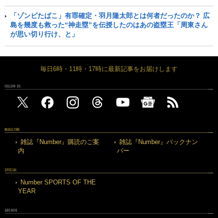
「ゾンビたばこ」有罪確定・羽月隆太郎とは何者だったのか？ 広
島を幾度も救った“神走塁”を伝授したのはあの盗塁王「周東さん
が思い切り行け、と」
毎日6時・11時・17時に最新記事をお届けします
FOLLOW US
MAGAZINE
雑誌『Number』購読のご案
雑誌『Number』バックナン
内
バー
SPECIAL
Number SPORTS OF THE
YEAR
ARCHIVE