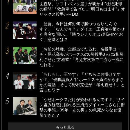
面直撃、ソフトバンク選手が明かす“壮絶死球
の瞬間”「救急車で告げた…“明日も出ます”」オ
リックス投手からDM
「監督、今日は何対何で勝つつもりなんで
す？」「なんで今？」ダイエー王貞治を驚かせ
た唐突な問い…「勝つシナリオは7割決めてお
く」意味とは？
「お前の球種、全部当てたるわ」名投手コー
チ・尾花高夫がホークスの0勝投手3人に2桁勝
利させた“方程式”「考え方次第で二流も一流に
なれる」
「もしもし、王です」「どちらにお掛けです
か？」“優勝請負人”にホークス王貞治からまさ
かの電話…そして野村克也が「考え直せ！」と
言ったワケ
「なぜホークスだけが疑われるんです？」サイ
ン盗み疑惑に揺れる王貞治ダイエーにさらに衝
撃の事態…99年「あの男」の急死からなぜ優
勝できた？
もっと見る