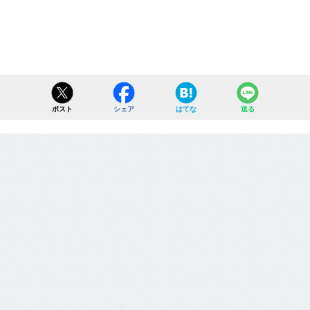
ポスト
シェア
はてな
送る