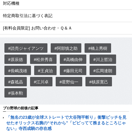
対応機種
特定商取引法に基づく表記
[有料会員限定] お問い合わせ・Ｑ＆Ａ
#読売ジャイアンツ
#阿部慎之助
#橋上秀樹
#原辰徳
#松井秀喜
#高橋由伸
#川上哲治
#長嶋茂雄
#王貞治
#藤田元司
#広岡達朗
#森祗晶
#江川卓
#星野仙一
#槙原寛己
#張本勲
プロ野球の前後の記事
「無名の23歳が全球ストレートで大谷翔平斬り」衝撃ピッチを見
せたオリックス右腕の“それから”「ビビってて務まるところじゃ
ない」寺西成騎の存在感