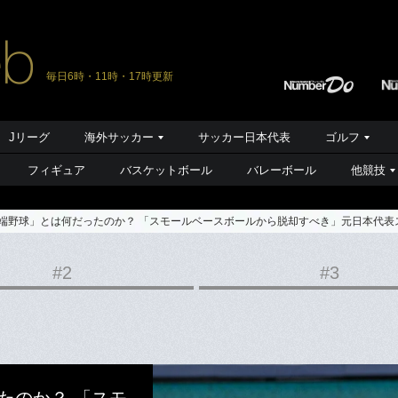
毎日6時・11時・17時更新
Jリーグ
海外サッカー
サッカー日本代表
ゴルフ
フィギュア
バスケットボール
バレーボール
他競技
井端野球」とは何だったのか？ 「スモールベースボールから脱却すべき」元日本代表
#2
#3