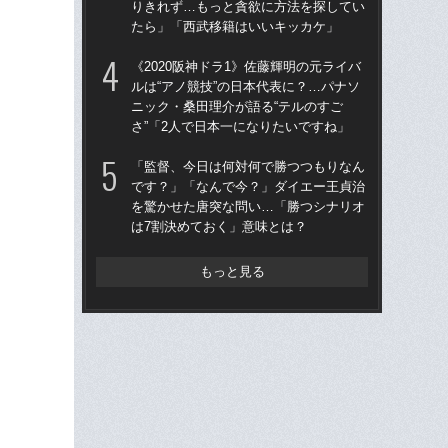
りきれず…もっと貪欲に方法を探してい
た“
たら」「西武移籍はいいキッカケ」
「
《2020阪神ドラ1》佐藤輝明の元ライバ
「
ルは“アノ競技”の日本代表に？…パナソ
終わ
ニック・桑田理介が語る“テルのすご
つか
さ”「2人で日本一になりたいですね」
リ
「監督、今日は何対何で勝つつもりなん
「
です？」「なんで今？」ダイエー王貞治
ス小
を驚かせた唐突な問い…「勝つシナリオ
貞
は7割決めておく」意味とは？
た
もっと見る