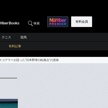
有料会員
検索
テニス
競馬
有料記事
スコアラーが語った“日本野球の転換点”の意味