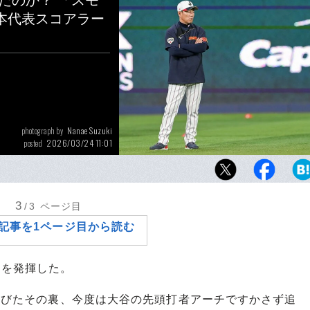
たのか？ 「スモ
本代表スコアラー
Nanae Suzuki
photograph by
2026/03/24 11:01
posted
WBC準々決勝で敗れた侍ジャパンの井端弘和
野球”が日本に残したものとは何だったのだろ
3
/3
ページ目
記事を1ページ目から読む
力を発揮した。
浴びたその裏、今度は大谷の先頭打者アーチですかさず追