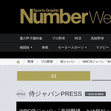
夏の甲子園特集
プロ野球
MLB
高校野球
格闘技
将棋
モータースポーツ
ラグビー
野球
プロ野球
侍ジャパン
WBC侍ジャパン「
#1
侍ジャパンPRESS
BACK NUMBER