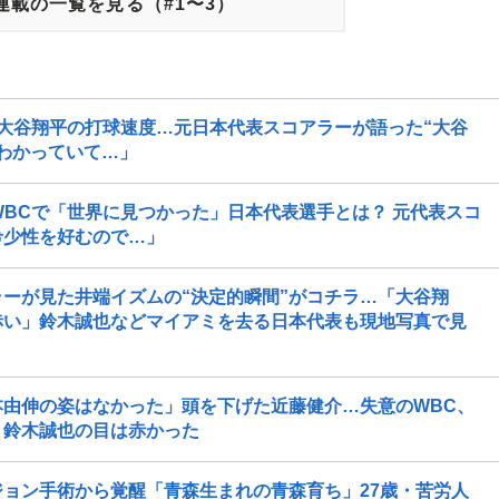
連載の一覧を見る（#1〜3）
」大谷翔平の打球速度…元日本代表スコアラーが語った“大谷
わかっていて…」
WBCで「世界に見つかった」日本代表選手とは？ 元代表スコ
希少性を好むので…」
ーが見た井端イズムの“決定的瞬間”がコチラ…「大谷翔
赤い」鈴木誠也などマイアミを去る日本代表も現地写真で見
由伸の姿はなかった」頭を下げた近藤健介…失意のWBC、
」鈴木誠也の目は赤かった
ジョン手術から覚醒「青森生まれの青森育ち」27歳・苦労人