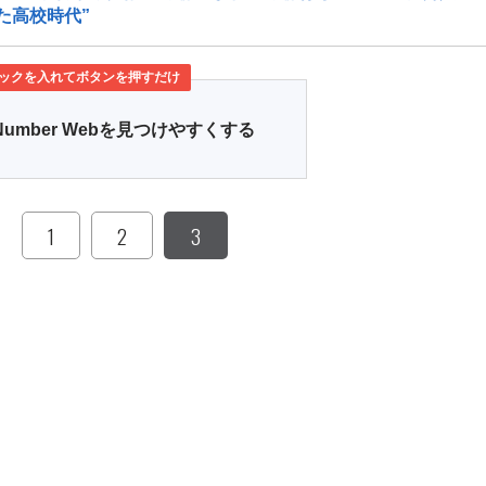
た高校時代”
ックを入れてボタンを押すだけ
Number Webを見つけやすくする
1
2
3