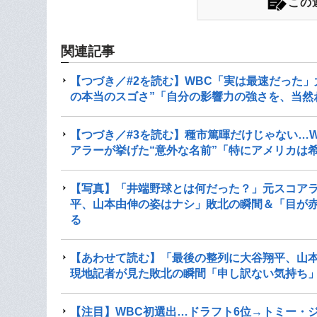
この
関連記事
【つづき／#2を読む】WBC「実は最速だった
の本当のスゴさ”「自分の影響力の強さを、当然
【つづき／#3を読む】種市篤暉だけじゃない…
アラーが挙げた“意外な名前”「特にアメリカは
【写真】「井端野球とは何だった？」元スコアラ
平、山本由伸の姿はナシ」敗北の瞬間＆「目が
る
【あわせて読む】「最後の整列に大谷翔平、山本
現地記者が見た敗北の瞬間「申し訳ない気持ち
【注目】WBC初選出…ドラフト6位→トミー・