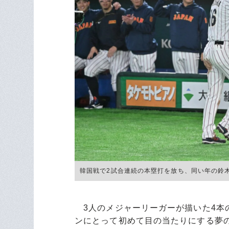
韓国戦で2試合連続の本塁打を放ち、同い年の鈴木誠也と
3人のメジャーリーガーが描いた4本
ンにとって初めて目の当たりにする夢