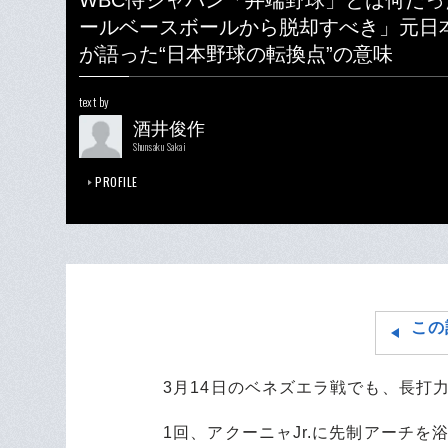
WBC侍ジャパン「井端野球」とは何だっ
ールベースボールから脱却すべき」元日
が語った“日本野球の転換点”の意味
text by
酒井俊作
Shunsaku Sakai
PROFILE
この
3月14日のベネズエラ戦でも、長打
1回、アクーニャJr.に先制アーチを