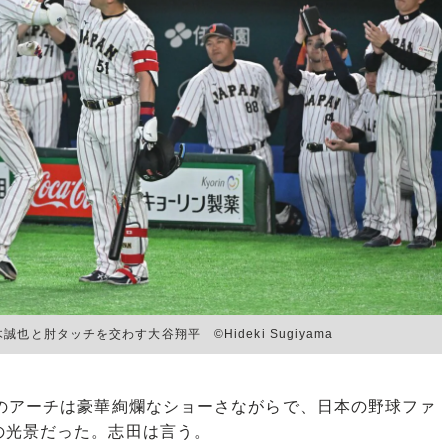
肘タッチを交わす大谷翔平 ©️Hideki Sugiyama
のアーチは豪華絢爛なショーさながらで、日本の野球ファ
の光景だった。志田は言う。