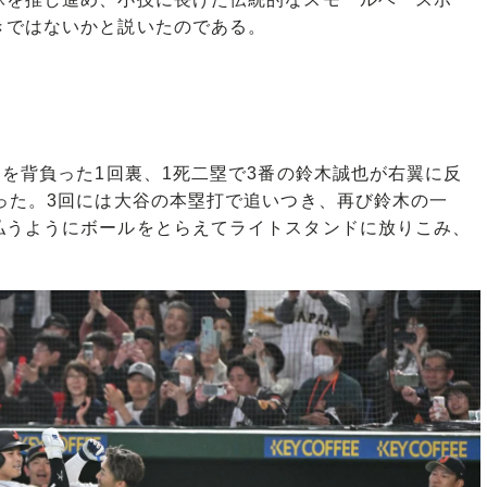
きではないかと説いたのである。
を背負った1回裏、1死二塁で3番の鈴木誠也が右翼に反
った。3回には大谷の本塁打で追いつき、再び鈴木の一
払うようにボールをとらえてライトスタンドに放りこみ、