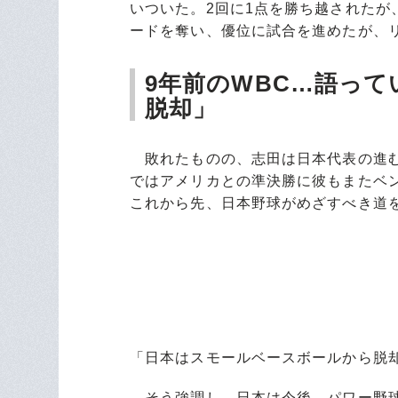
いついた。2回に1点を勝ち越されたが
ードを奪い、優位に試合を進めたが、
9年前のWBC…語っ
脱却」
敗れたものの、志田は日本代表の進む
ではアメリカとの準決勝に彼もまたベ
これから先、日本野球がめざすべき道
「日本はスモールベースボールから脱
そう強調し、日本は今後、パワー野球