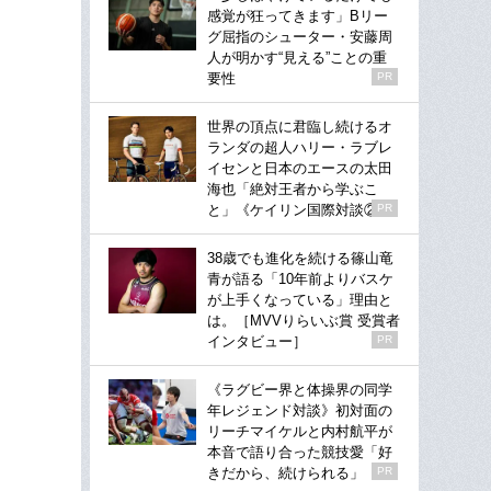
感覚が狂ってきます」Bリー
グ屈指のシューター・安藤周
人が明かす“見える”ことの重
要性
PR
世界の頂点に君臨し続けるオ
ランダの超人ハリー・ラブレ
イセンと日本のエースの太田
海也「絶対王者から学ぶこ
と」《ケイリン国際対談②》
PR
38歳でも進化を続ける篠山竜
青が語る「10年前よりバスケ
が上手くなっている」理由と
は。［MVVりらいぶ賞 受賞者
インタビュー］
PR
《ラグビー界と体操界の同学
年レジェンド対談》初対面の
リーチマイケルと内村航平が
本音で語り合った競技愛「好
きだから、続けられる」
PR