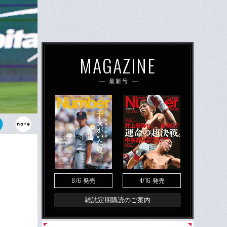
MAGAZINE
最新号
監督。“井端
うか？
8/6
4/16
発売
発売
雑誌定期購読のご案内