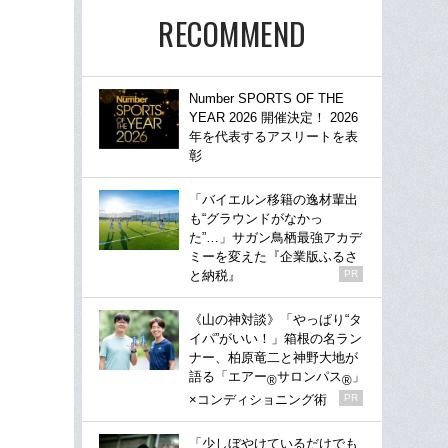
RECOMMEND
Number SPORTS OF THE
YEAR 2026 開催決定！ 2026
年を代表するアスリートを表
彰
「バイエルン移籍の逸材輩出
も“グラウンドがなかっ
た”…」サガン鳥栖最強アカデ
ミーを変えた『企業版ふるさ
と納税』
PR
《山の神対談》「やっぱり“タ
イパ”がいい！」箱根の名ラン
ナー、柏原竜二と神野大地が
語る「エアー
サロンパス
」
®
®
×コンディショニング術
PR
「少しぼやけているだけでも