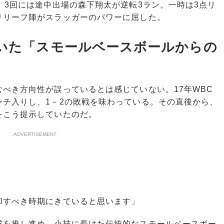
、3回には途中出場の森下翔太が逆転3ラン。一時は3点リ
リリーフ陣がスラッガーのパワーに屈した。
ていた「スモールベースボールからの
べき方向性が誤っているとは感じていない。17年WBC
ンチ入りし、1－2の敗戦を味わっている。その直後から、
をこう提示していたのだ。
ADVERTISEMENT
却すべき時期にきていると思います」
を推し進め、小技に長けた伝統的なスモールベースボー