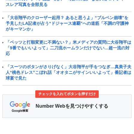
スレア写真を全部見る
「大谷翔平のクローザー起用？ あると思うよ」“ブルペン崩壊”を
予見したLA記者が占う“ドジャース連覇”への道筋「不調の守護神
がキーマンか」
「ベッツと打順変更に不満ない？」米メディアの質問に大谷翔平は
「9番でもいいよって」二刀流ホームランだけでない…超一流の対
応
「スーツのボタンがさりげなく」大谷翔平が手をつなぎ…真美子夫
人“桃色ドレス”こぼれ話「オオタニがサインいいよって」番記者は
球宴で見た
チェックを入れてボタンを押すだけ
Number Webを見つけやすくする