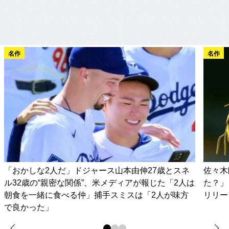
名作
名作
「おかしな2人だ」ドジャース山本由伸27歳とスネ
佐々木
ル32歳の“親密な関係”、米メディアが報じた「2人は
た？」
朝食を一緒に食べる仲」捕手スミスは「2人が味方
リリー
で良かった」