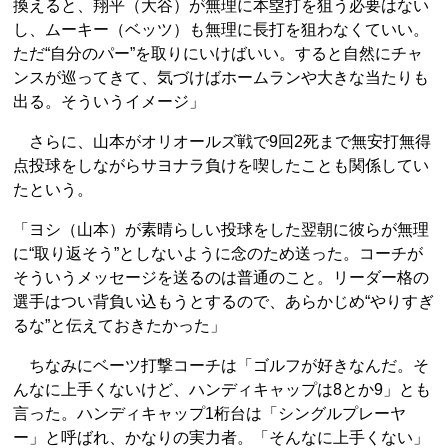
換えると、翔平（大谷）が無理に本塁打を狙う必要はない
し、ムーキー（ベッツ）も無理に長打を狙わなくていい。
ただ“自分のパー”を取りにいけばいい。すると自然にチャ
ンスが巡ってきて、気づけばホームランや大きな当たりも
出る。そういうイメージ」
さらに、山本がオリオールズ戦で9回2死まで無安打無得
点投球をしながらサヨナラ負けを喫したことも関係してい
たという。
「ヨシ（山本）が素晴らしい投球をした翌朝に彼らが無理
に“取り返そう”としないように念のため送った。コーチが
そういうメッセージを送るのは普通のこと。リーダー格の
選手はつい背負い込もうとするので、あらかじめ“やりすぎ
るな”と伝えておきたかった」
ちなみにベーツ打撃コーチは「ゴルフが好きなんだ。そ
んなに上手くないけど、ハンディキャップは8とか9」とも
言った。ハンディキャップ1桁台は「シングルプレーヤ
ー」と呼ばれ、かなりの実力者。「そんなに上手くない」