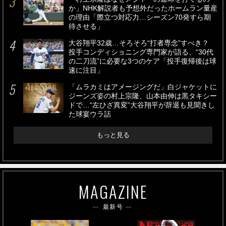
か」NHK解説者も予想外だったホームラン量産
の理由「際立つ対応力…シーズン70発すら期
待させる」
大谷翔平32歳…そろそろ“打者専念”すべき？
投手コンディショニング専門家が語る、“30代
の二刀流”に必要な3つのケア「投手復帰後は球
速に注目」
「ムラカミはアメージングだ」白ジャケットに
ジーンズ姿の村上宗隆、山本由伸は黒タキシー
ドで…“左ひざ異変”大谷翔平が辞退も見聞きし
た球宴ウラ話
もっと見る
MAGAZINE
最新号