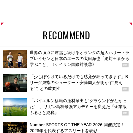
RECOMMEND
世界の頂点に君臨し続けるオランダの超人ハリー・ラ
ブレイセンと日本のエースの太田海也「絶対王者から
学ぶこと」《ケイリン国際対談②》
PR
「少しぼやけているだけでも感覚が狂ってきます」B
リーグ屈指のシューター・安藤周人が明かす“見え
る”ことの重要性
PR
「バイエルン移籍の逸材輩出も“グラウンドがなかっ
た”…」サガン鳥栖最強アカデミーを変えた『企業版
ふるさと納税』
PR
Number SPORTS OF THE YEAR 2026 開催決定！
2026年を代表するアスリートを表彰