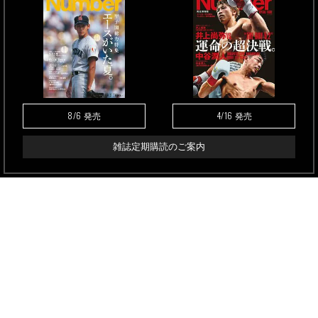
8/6
4/16
発売
発売
雑誌定期購読のご案内