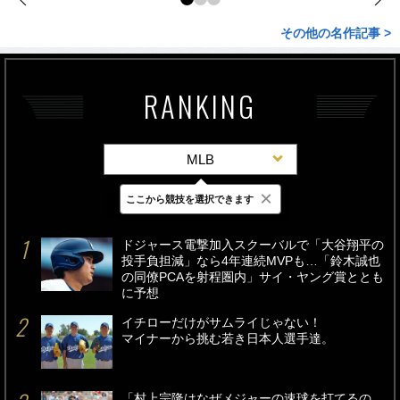
その他の名作記事 >
RANKING
MLB
×
ここから競技を選択できます
最新
24時間
週間
ドジャース電撃加入スクーバルで「大谷翔平の
投手負担減」なら4年連続MVPも…「鈴木誠也
の同僚PCAを射程圏内」サイ・ヤング賞ととも
に予想
イチローだけがサムライじゃない！
マイナーから挑む若き日本人選手達。
「村上宗隆はなぜメジャーの速球を打てるの