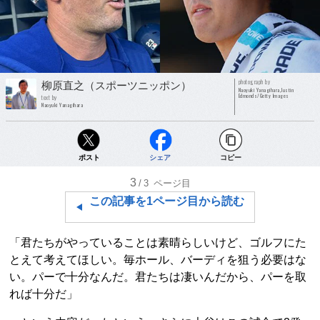
photograph by
柳原直之（スポーツニッポン）
Naoyuki Yanagihara,Justin
Edmonds/Getty Images
text by
Naoyuki Yanagihara
ポスト
シェア
コピー
3
/3
ページ目
この記事を1ページ目から読む
「君たちがやっていることは素晴らしいけど、ゴルフにた
とえて考えてほしい。毎ホール、バーディを狙う必要はな
い。パーで十分なんだ。君たちは凄いんだから、パーを取
れば十分だ」