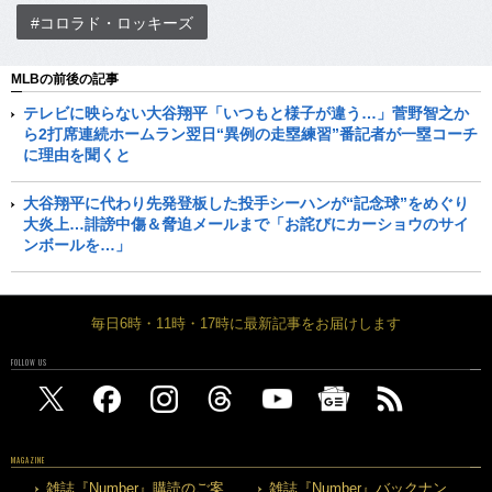
#コロラド・ロッキーズ
MLBの前後の記事
テレビに映らない大谷翔平「いつもと様子が違う…」菅野智之か
ら2打席連続ホームラン翌日“異例の走塁練習”番記者が一塁コーチ
に理由を聞くと
大谷翔平に代わり先発登板した投手シーハンが“記念球”をめぐり
大炎上…誹謗中傷＆脅迫メールまで「お詫びにカーショウのサイ
ンボールを…」
毎日6時・11時・17時に最新記事をお届けします
FOLLOW US
MAGAZINE
雑誌『Number』購読のご案
雑誌『Number』バックナン