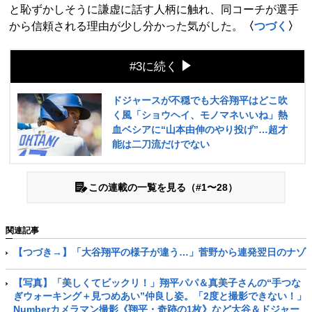
と恥ずかしそうに謙虚に話す人柄に触れ、同コーチが選手
から信頼される理由が少し分かった気がした。
〈
つづく
〉
#3に続く
ドジャースが不穏でも大谷翔平はどこ吹
く風「ショウヘイ、モノマネいいね」熱
血ベシアに“山本由伸のやり投げ”…超才
能は二刀流だけでない
この連載の一覧を見る（#1〜28）
関連記事
【つづき→】「大谷翔平の様子が違う…」菅野から連発翌日のナゾ
【写真】「美しくてビックリ！」翔平パパ＆真美子さんの“手つな
ぎウォーキング＋見つめあい”仲良し姿。「2度と撮影できない！」
Numberカメラマン撮影《翔平・奇跡の1枚》など大谷＆ドジャー