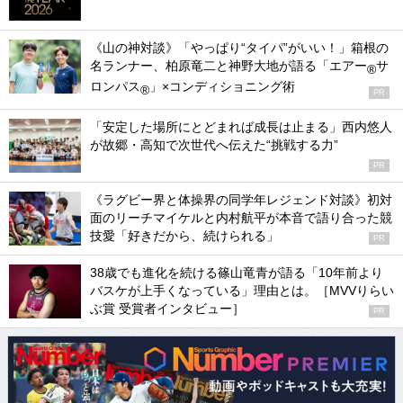
《山の神対談》「やっぱり“タイパ”がいい！」箱根の
名ランナー、柏原竜二と神野大地が語る「エアー
サ
®
ロンパス
」×コンディショニング術
®
PR
「安定した場所にとどまれば成長は止まる」西内悠人
が故郷・高知で次世代へ伝えた“挑戦する力”
PR
《ラグビー界と体操界の同学年レジェンド対談》初対
面のリーチマイケルと内村航平が本音で語り合った競
技愛「好きだから、続けられる」
PR
38歳でも進化を続ける篠山竜青が語る「10年前より
バスケが上手くなっている」理由とは。［MVVりらい
ぶ賞 受賞者インタビュー］
PR