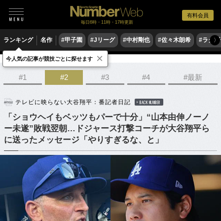
有料会員
毎日6時・11時・17時更新
ランキング
名作
#甲子園
#Jリーグ
#中村剛也
#佐々木朗希
#ラグ
〉
×
今人気の記事が競技ごとに探せます
野球
MLB
#1
#2
#3
#4
#最新
テレビに映らない大谷翔平：番記者日記
BACK NUMBER
「ショウヘイもベッツもパーで十分」“山本由伸ノーノ
ー未遂”敗戦翌朝…ドジャース打撃コーチが大谷翔平ら
に送ったメッセージ「やりすぎるな、と」