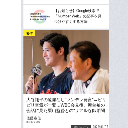
【お知らせ】Google検索で
「Number Web」の記事を見
つけやすくする方法
名作
大谷翔平の遠慮なし“ツンデレ発言”→ピリ
ピリ空気が一変…WBC会見後、舞台袖の
会話に見た栗山監督との“リアルな師弟関
係”
佐藤春佳
Haruka Sato
2023/01/07
侍ジャパン