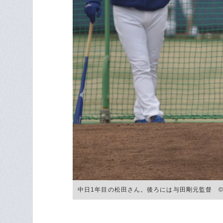
中日1年目の松田さん。後ろには与田剛元監督 ©Sank