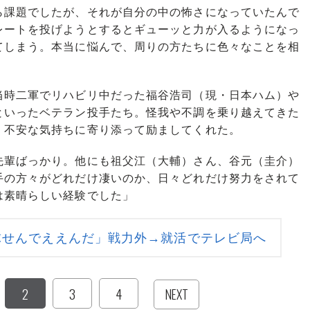
ら課題でしたが、それが自分の中の怖さになっていたんで
レートを投げようとするとギューッと力が入るようになっ
てしまう。本当に悩んで、周りの方たちに色々なことを相
時二軍でリハビリ中だった福谷浩司（現・日本ハム）や
といったベテラン投手たち。怪我や不調を乗り越えてきた
、不安な気持ちに寄り添って励ましてくれた。
先輩ばっかり。他にも祖父江（大輔）さん、谷元（圭介）
手の方々がどれだけ凄いのか、日々どれだけ努力をされて
は素晴らしい経験でした」
球せんでええんだ」戦力外→就活でテレビ局へ
2
3
4
NEXT