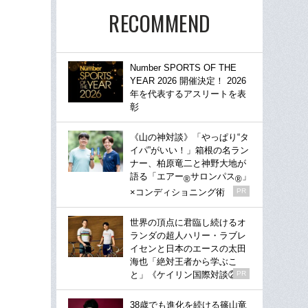
RECOMMEND
Number SPORTS OF THE
YEAR 2026 開催決定！ 2026
年を代表するアスリートを表
彰
《山の神対談》「やっぱり“タ
イパ”がいい！」箱根の名ラン
ナー、柏原竜二と神野大地が
語る「エアー
サロンパス
」
®
®
×コンディショニング術
PR
世界の頂点に君臨し続けるオ
ランダの超人ハリー・ラブレ
イセンと日本のエースの太田
海也「絶対王者から学ぶこ
と」《ケイリン国際対談②》
PR
38歳でも進化を続ける篠山竜