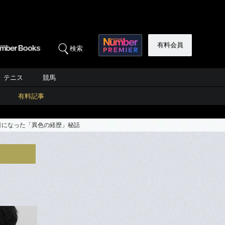
有料会員
検索
テニス
競馬
有料記事
者になった「異色の経歴」秘話