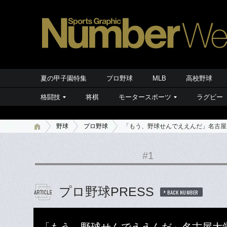
夏の甲子園特集
プロ野球
MLB
高校野球
格闘技
将棋
モータースポーツ
ラグビー
野球
プロ野球
「もう、野球せんでええんだ」名古屋
#1
プロ野球PRESS
BACK NUMBER