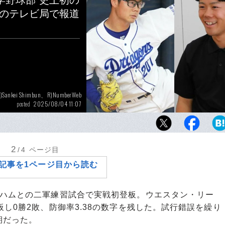
学野球部“史上初の
知のテレビ局で報道
L)Sankei Shimbun、R)NumberWeb
2025/08/04 11:07
posted
2020年に中日の育成1位でドラフト指名を受
さん。現在はCBCテレビの報道局記者
2
/4
ページ目
記事を1ページ目から読む
ハムとの二軍練習試合で実戦初登板。ウエスタン・リー
し0勝2敗、防御率3.38の数字を残した。試行錯誤を繰り
期だった。