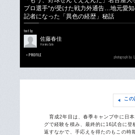
「もう、野球せんでええんだ」名古屋大
プロ選手”が受けた戦力外通告…地元愛
記者になった「異色の経歴」秘話
text by
佐藤春佳
Haruka Sato
PROFILE
photograph by
この
育成2年目は、春季キャンプ中に日本
グで経験を積み、最終的に16試合に登板
返すなかで、手応えを得たのもこの時