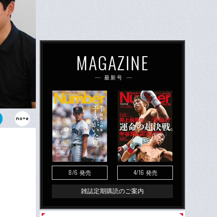
MAGAZINE
最新号
けた松田亘哲
8/6
4/16
発売
発売
雑誌定期購読のご案内