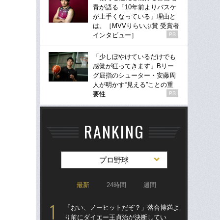
青が語る「10年前よりバスケ
が上手くなっている」理由と
は。［MVVりらいぶ賞 受賞者
インタビュー］
PR
「少しぼやけているだけでも
感覚が狂ってきます」Bリー
グ屈指のシューター・安藤周
人が明かす“見える”ことの重
要性
PR
RANKING
プロ野球
最新
24時間
週間
「おい、ノーヒットだぞ？」落合博満よ
「
り前にダイエー王貞治が決断してい
り