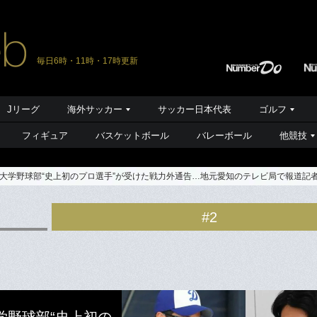
毎日6時・11時・17時更新
Jリーグ
海外サッカー
サッカー日本代表
ゴルフ
フィギュア
バスケットボール
バレーボール
他競技
大学野球部“史上初のプロ選手”が受けた戦力外通告…地元愛知のテレビ局で報道記
#2