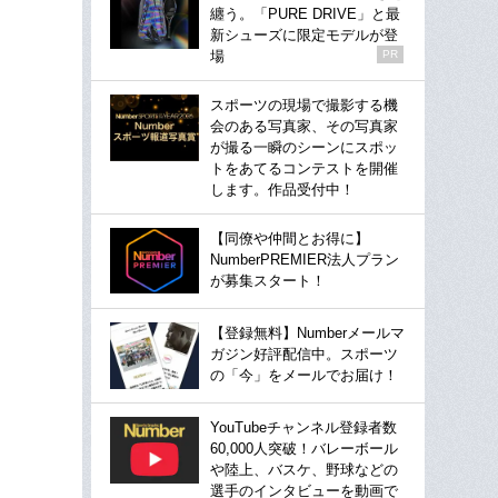
纏う。「PURE DRIVE」と最
新シューズに限定モデルが登
場
PR
スポーツの現場で撮影する機
会のある写真家、その写真家
が撮る一瞬のシーンにスポッ
トをあてるコンテストを開催
します。作品受付中！
【同僚や仲間とお得に】
NumberPREMIER法人プラン
が募集スタート！
【登録無料】Numberメールマ
ガジン好評配信中。スポーツ
の「今」をメールでお届け！
YouTubeチャンネル登録者数
60,000人突破！バレーボール
や陸上、バスケ、野球などの
選手のインタビューを動画で