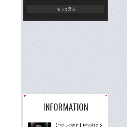
らD
もっと見る
INFORMATION
【バボラの新作】NYの輝きを