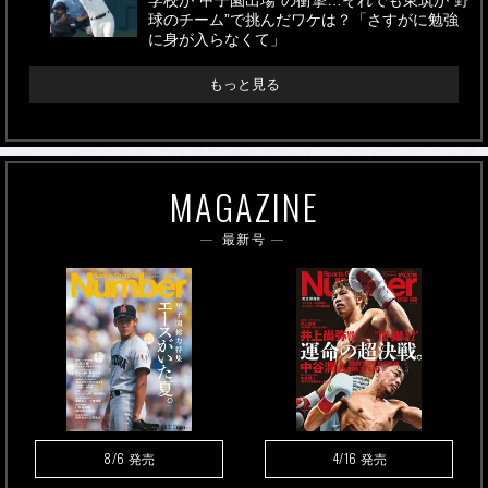
学校が“甲子園出場”の衝撃…それでも東筑が“野
球のチーム”で挑んだワケは？「さすがに勉強
に身が入らなくて」
もっと見る
MAGAZINE
最新号
8/6
4/16
発売
発売