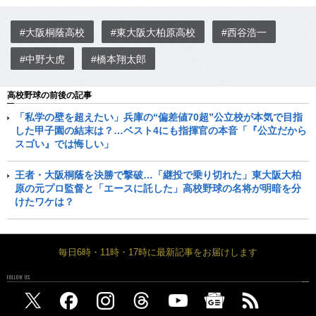
#大阪桐蔭高校
#東大阪大柏原高校
#西谷浩一
#中野大虎
#橋本翔太郎
高校野球の前後の記事
「私学の壁を超えたい」兵庫の“偏差値70超”公立校が本気で目指
した甲子園の結末は？…ベスト4にも指揮官の本音「『公立だから
スゴい』では悔しい」
王者・大阪桐蔭を決勝で撃破…「継投で乗り切れた」東大阪大柏
原の元プロ監督と「エースに託した」高校野球の名将が明暗を分
けたワケは？
毎日6時・11時・17時に最新記事をお届けします
FOLLOW US