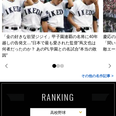
「金の好きな欲望ジジイ」甲子園連覇の名将に40年
慶応の
越しの告発文…“日本で最も愛された監督”蔦文也は
「聞い
何者だったのか？ あのPL学園との名試合“本当の敗
敵エー
因”
その他の名作記事 >
RANKING
高校野球