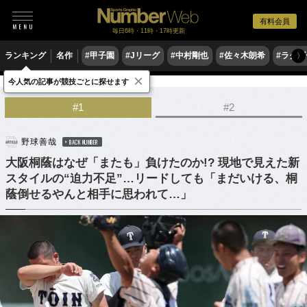
有料会員
毎日6時・11時・17時更新
ランキング
名作
#甲子園
#Jリーグ
#中村剛也
#佐々木朗希
#ラグ
〉
×
今人気の記事が競技ごとに探せます
野球
高校野球
#1
#2
野球善哉
BACK NUMBER
大阪桐蔭はなぜ「またも」負けたのか!? 現地で見えた新
スタイルの“迫力不足”…リードしても「まだいける、桐
蔭倒せるやんと相手に思われて…」