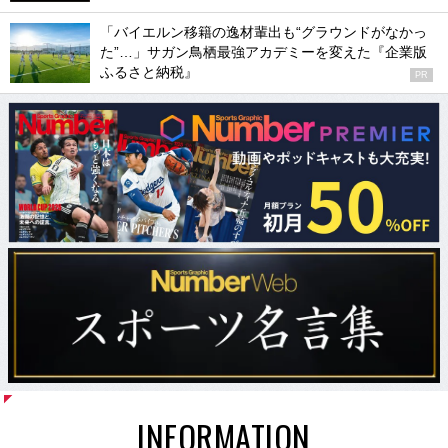
「バイエルン移籍の逸材輩出も“グラウンドがなかっ
た”…」サガン鳥栖最強アカデミーを変えた『企業版
ふるさと納税』
PR
INFORMATION