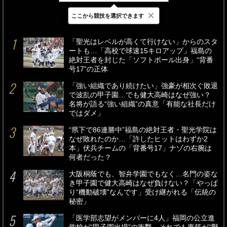
×
ここから競技を選択できます
最新
24時間
週間
「聖光はレベルが高くて行けない」からのスタ
ートも…「高校で球速15キロアップ」福島の
絶対王者を封じた「ソフトボール出身」“背番
号17”の正体
「強い組織であり続けたい」強豪が相次ぐ敗退
で波乱の甲子園…でも健大高崎はなぜ強い？
名将が語る“強い組織”の真意「有能な社長だけ
ではダメ」
“県下で86連勝中”福島の絶対王者・聖光学院は
なぜ敗れたのか…「許したヒットはわずか2
本」伏兵チームの「背番号17」ナゾの右腕は
何者だった？
大阪桐蔭でも、智弁学園でもなく…名門の姿な
き甲子園で健大高崎はなぜ負けない？「やっぱ
り“機動破壊”なんです」受け継がれる「伝統の
秘密」
「医学部志望がメンバーに4人」福岡の公立進