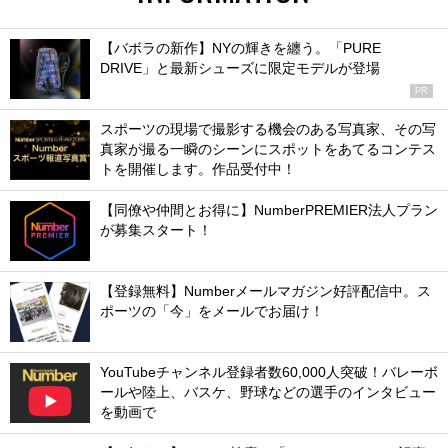
【バボラの新作】NYの輝きを纏う。「PURE
DRIVE」と最新シューズに限定モデルが登場
PR
スポーツの現場で撮影する機会のある写真家、その写
真家が撮る一瞬のシーンにスポットをあてるコンテス
トを開催します。作品受付中！
【同僚や仲間とお得に】NumberPREMIER法人プラン
が募集スタート！
【登録無料】Numberメールマガジン好評配信中。ス
ポーツの「今」をメールでお届け！
YouTubeチャンネル登録者数60,000人突破！バレーボ
ールや陸上、バスケ、野球などの選手のインタビュー
を動画で