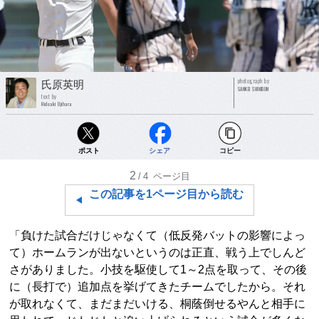
photograph by
氏原英明
SANKEI SHIMBUN
text by
Hideaki Ujihara
ポスト
シェア
コピー
2
/4
ページ目
この記事を1ページ目から読む
「負けた試合だけじゃなくて（低反発バットの影響によっ
て）ホームランが出ないというのは正直、戦う上でしんど
さがありました。小技を駆使して1～2点を取って、その後
に（長打で）追加点を挙げてきたチームでしたから。それ
が取れなくて、まだまだいける、桐蔭倒せるやんと相手に