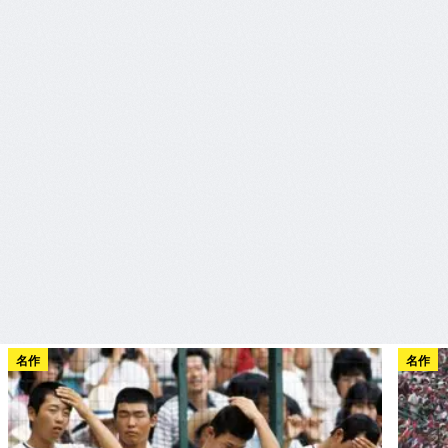
名作
名作