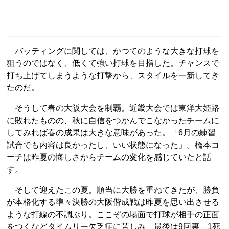
バッティングに関しては、かつてのような大きな打球を
狙うのではなく、低くて強い打球を目指した。チャンスで
打ち上げてしまうような打撃から、スタイルを一新してき
たのだ。
そうして春の大阪大会を制覇。近畿大会では東洋大姫路
に敗れたものの、秋に自信をつかんでこなかったチームに
してみれば春の成果は大きな意味があった。「6月の練習
試合でも内容は良かったし、いい状態になった」。橋本コ
ーチは昨夏の悔しさからチームの変化を感じていたと話
す。
そして迎えたこの夏。順当に大勝を重ねてきたが、勝負
が本格化する準々決勝の大阪偕成戦は昨夏を思い出させる
ような打線の不調ぶり。ここぞの場面で打球が相手の正面
をつくなどタイムリー欠乏症に苦しみ、最後は9回裏、1死