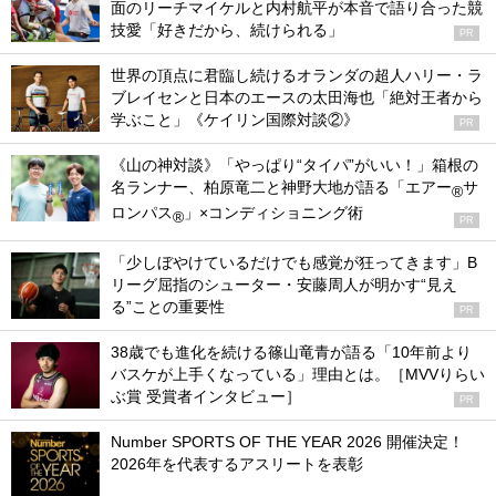
面のリーチマイケルと内村航平が本音で語り合った競
技愛「好きだから、続けられる」
PR
世界の頂点に君臨し続けるオランダの超人ハリー・ラ
ブレイセンと日本のエースの太田海也「絶対王者から
学ぶこと」《ケイリン国際対談②》
PR
《山の神対談》「やっぱり“タイパ”がいい！」箱根の
名ランナー、柏原竜二と神野大地が語る「エアー
サ
®
ロンパス
」×コンディショニング術
®
PR
「少しぼやけているだけでも感覚が狂ってきます」B
リーグ屈指のシューター・安藤周人が明かす“見え
る”ことの重要性
PR
38歳でも進化を続ける篠山竜青が語る「10年前より
バスケが上手くなっている」理由とは。［MVVりらい
ぶ賞 受賞者インタビュー］
PR
Number SPORTS OF THE YEAR 2026 開催決定！
2026年を代表するアスリートを表彰