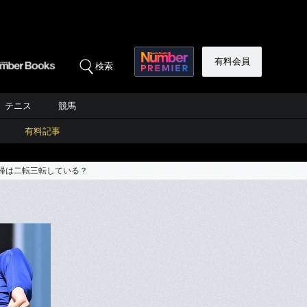
有料会員
検索
テニス
競馬
有料記事
帰は二転三転している？