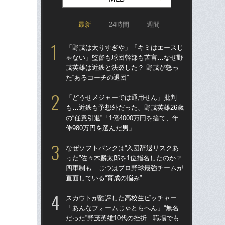
最新
24時間
週間
「野茂は太りすぎや」「キミはエースじ
なぜ
ゃない」監督も球団幹部も苦言…なぜ野
った
茂英雄は近鉄と決裂した？ 野茂が怒っ
四
た“あるコーチの退団”
直面
「どうせメジャーでは通用せん」批判
ス
も…近鉄も予想外だった、野茂英雄26歳
「あ
の“任意引退”「1億4000万円を捨て、年
だっ
俸980万円を選んだ男」
説
なぜソフトバンクは“入団辞退リスクあ
「
った”佐々木麟太郎を1位指名したのか？
ゃ
四軍制も…じつはプロ野球最強チームが
茂英
直面している“育成の悩み”
た“
スカウトが酷評した高校生ピッチャー
「
「あんなフォームじゃとらへん」“無名
も…
だった”野茂英雄10代の挫折…職場でも
の“