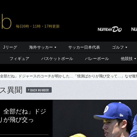
毎日6時・11時・17時更新
Jリーグ
海外サッカー
サッカー日本代表
ゴルフ
フィギュア
バスケットボール
バレーボール
他競技
全部だね」ドジャースのコーチが明かした…「憶測ばかりが飛び交って…」なぜ復
ス異聞
BACK NUMBER
）全部だね」ドジ
りが飛び交っ