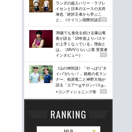
ランダの超人ハリー・ラブレ
イセンと日本のエースの太田
海也「絶対王者から学ぶこ
と」《ケイリン国際対談②》
PR
38歳でも進化を続ける篠山竜
青が語る「10年前よりバスケ
が上手くなっている」理由と
は。［MVVりらいぶ賞 受賞者
インタビュー］
PR
《山の神対談》「やっぱり“タ
イパ”がいい！」箱根の名ラン
ナー、柏原竜二と神野大地が
語る「エアー
サロンパス
」
®
®
×コンディショニング術
PR
RANKING
MLB