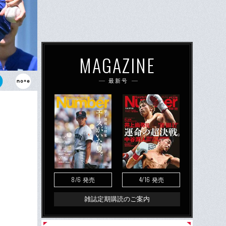
MAGAZINE
最新号
8/6
4/16
発売
発売
雑誌定期購読のご案内