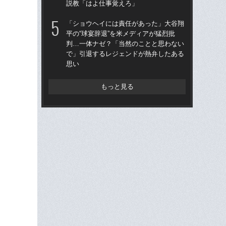
説教「はよ仕事覚えろ」
俸9
「ショウヘイには責任があった」大谷翔
「
平の“球宴辞退”を米メディアが猛烈批
ッ
判…一体ナゼ？「当然のことと思わない
は黒
で」引退するレジェンドが熱弁したある
平
思い
もっと見る