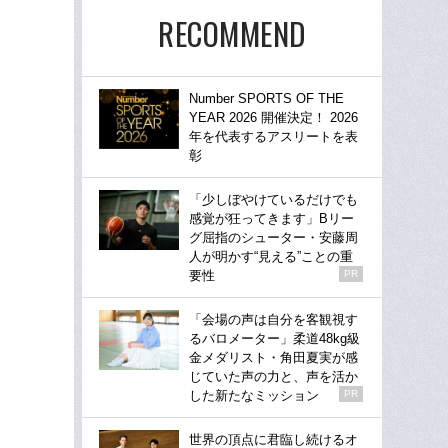
RECOMMEND
Number SPORTS OF THE
YEAR 2026 開催決定！ 2026
年を代表するアスリートを表
彰
「少しぼやけているだけでも
感覚が狂ってきます」Bリー
グ屈指のシューター・安藤周
人が明かす“見える”ことの重
要性
PR
「会場の声は自分を客観視す
るバロメーター」柔道48kg級
金メダリスト・角田夏実が感
じていた声の力と、声を活か
した新たなミッション
PR
世界の頂点に君臨し続けるオ