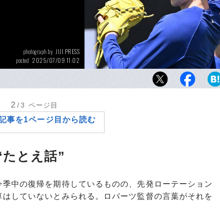
JIJI PRESS
photograph by
2025/07/09 11:02
posted
試合前にキャッチボールを行う佐々木朗希
2
/3
ページ目
記事を1ページ目から読む
“たとえ話”
季中の復帰を期待しているものの、先発ローテーション
算はしていないとみられる。ロバーツ監督の言葉がそれを