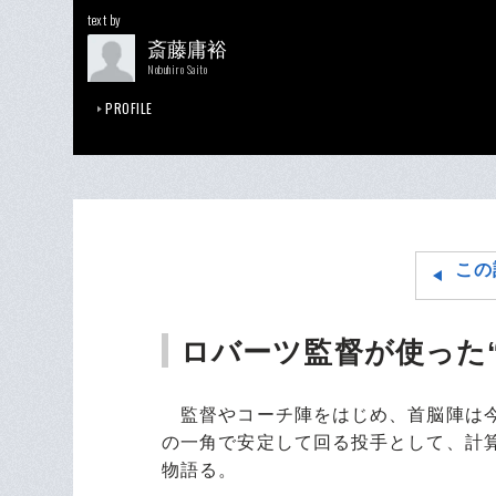
text by
斎藤庸裕
Nobuhiro Saito
PROFILE
この
ロバーツ監督が使った
監督やコーチ陣をはじめ、首脳陣は今
の一角で安定して回る投手として、計
物語る。