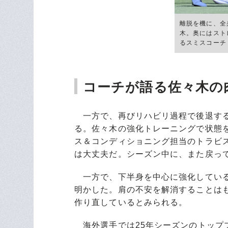
離脱を機に、全
木。奥にはスト
るスミスコーチ ©
コーチが語る佐々木の
一方で、再びリハビリ過程で後退する
る。佐々木の強化トレーニングで状態
ス＆コンディショニング担当のトラビ
は大丈夫だ。シーズン中に、また戻っ
一方で、下半身を中心に強化している
明かした。肩の不安を解消することは
作り直しているとみられる。
海外選手では25年シーズンのトップ