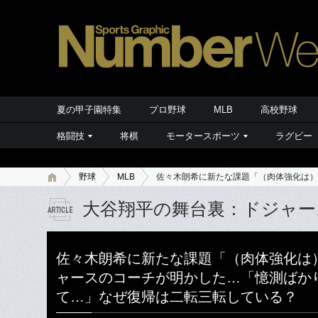
夏の甲子園特集
プロ野球
MLB
高校野球
格闘技
将棋
モータースポーツ
ラグビー
野球
MLB
佐々木朗希に新たな課題「（肉体強化は）
大谷翔平の舞台裏：ドジャー
佐々木朗希に新たな課題「（肉体強化は
ャースのコーチが明かした…「憶測ばか
て…」なぜ復帰は二転三転している？