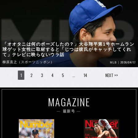
「オオタニは何のポーズしたの？」大谷翔平第1号ホームラン
球ゲット女性に取材すると「じつは彼氏がキャッチしてくれ
て」テレビに映らないウラ話
柳原直之（スポーツニッポン）
2026/04/17
MLB
1
2
3
4
5
…
14
NEXT >>
MAGAZINE
最新号