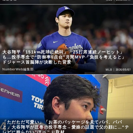
大谷翔平「151km死球に絶叫」「25打席連続ノーヒット」
も…投手専念で“防御率0点台”月間MVP「負担を考えると」
ドジャース首脳陣が決断した背景
NumberWeb編集部
2026/05/07
MLB
「ただただ可愛い」「お茶のパッケージを見てパパ、パパ
と」大谷翔平が圧巻の投手専念→愛娘の話題で父の顔に…“テ
レビに映らない”ほっこり取材