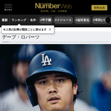
有料会員
毎日6時・11時・17時更新
最新
ランキング
名作
#甲子園
#ドジャース
#益田直也
#早田ひな
〉
×
今人気の記事が競技ごとに探せます
デーブ・ロバーツ
関連記事
デーブ・ロバーツ