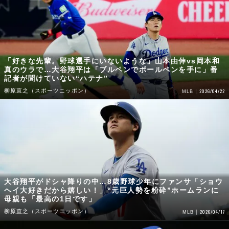
「好きな先輩。野球選手にいないような」山本由伸vs岡本和
真のウラで…大谷翔平は「ブルペンでボールペンを手に」番
記者が聞けていない“ハテナ”
柳原直之（スポーツニッポン）
2026/04/22
MLB
大谷翔平がドシャ降りの中…8歳野球少年にファンサ「ショウ
ヘイ大好きだから嬉しい！」“元巨人勢を粉砕”ホームランに
母親も「最高の1日です」
柳原直之（スポーツニッポン）
2026/04/17
MLB