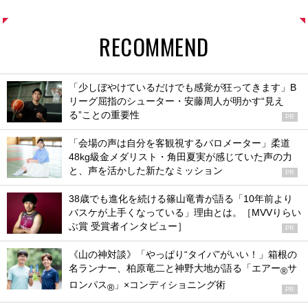
RECOMMEND
「少しぼやけているだけでも感覚が狂ってきます」B
リーグ屈指のシューター・安藤周人が明かす“見え
る”ことの重要性
PR
「会場の声は自分を客観視するバロメーター」柔道
48kg級金メダリスト・角田夏実が感じていた声の力
と、声を活かした新たなミッション
PR
38歳でも進化を続ける篠山竜青が語る「10年前より
バスケが上手くなっている」理由とは。［MVVりらい
ぶ賞 受賞者インタビュー］
PR
《山の神対談》「やっぱり“タイパ”がいい！」箱根の
名ランナー、柏原竜二と神野大地が語る「エアー
サ
®
ロンパス
」×コンディショニング術
®
PR