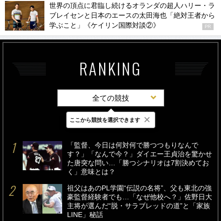
世界の頂点に君臨し続けるオランダの超人ハリー・ラ
ブレイセンと日本のエースの太田海也「絶対王者から
学ぶこと」《ケイリン国際対談②》
PR
RANKING
全ての競技
×
ここから競技を選択できます
最新
24時間
週間
「監督、今日は何対何で勝つつもりなんで
す？」「なんで今？」ダイエー王貞治を驚かせ
た唐突な問い…「勝つシナリオは7割決めてお
く」意味とは？
祖父はあのPL学園“伝説の名将”、父も東北の強
豪監督経験者でも…「なぜ他校へ？」佐野日大
主将が選んだ“脱・サラブレッドの道”と「家族
LINE」秘話