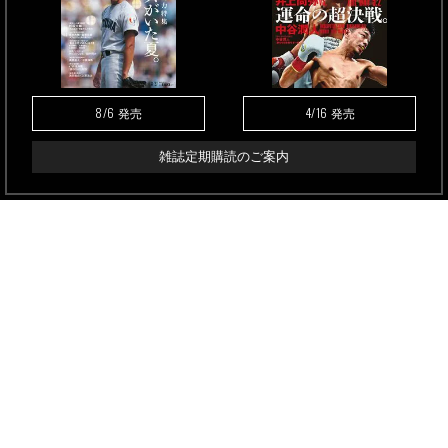
8/6
4/16
発売
発売
雑誌定期購読のご案内