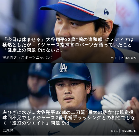
「今日は休ませる」大谷翔平32歳“腕の違和感”にメディアは
騒然としたが…ドジャース指揮官ロバーツが語っていたこと
「健康上の問題ではないと」
柳原直之（スポーツニッポン）
2026/07/23
MLB
左ひざに水が…大谷翔平32歳の二刀流“最大の懸念”は規定投
球回不足でもドジャース2番手捕手ラッシングとの相性でもな
く「投打のウエイト」問題では
広尾晃
2026/07/17
MLB