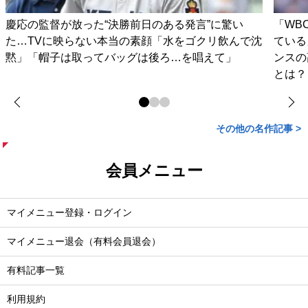
慶応の監督が放った“決勝前日のある発言”に驚い
「WB
た…TVに映らない本当の素顔「水をゴクリ飲んで沈
ている
黙」「帽子は取ってバッグは後ろ…を唱えて」
ンスの
とは？
その他の名作記事 >
会員メニュー
マイメニュー登録・ログイン
マイメニュー退会（有料会員退会）
有料記事一覧
利用規約