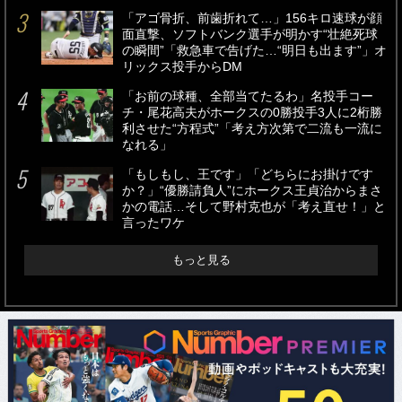
「アゴ骨折、前歯折れて…」156キロ速球が顔
面直撃、ソフトバンク選手が明かす“壮絶死球
の瞬間”「救急車で告げた…“明日も出ます”」オ
リックス投手からDM
「お前の球種、全部当てたるわ」名投手コー
チ・尾花高夫がホークスの0勝投手3人に2桁勝
利させた“方程式”「考え方次第で二流も一流に
なれる」
「もしもし、王です」「どちらにお掛けです
か？」“優勝請負人”にホークス王貞治からまさ
かの電話…そして野村克也が「考え直せ！」と
言ったワケ
もっと見る