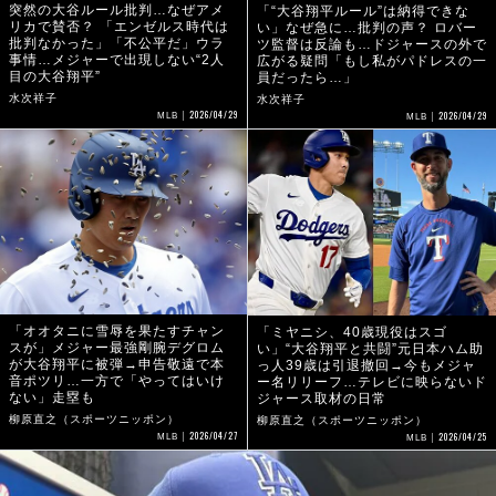
突然の大谷ルール批判…なぜアメ
「“大谷翔平ルール”は納得できな
リカで賛否？ 「エンゼルス時代は
い」なぜ急に…批判の声？ ロバー
批判なかった」「不公平だ」ウラ
ツ監督は反論も…ドジャースの外で
事情…メジャーで出現しない“2人
広がる疑問「もし私がパドレスの一
目の大谷翔平”
員だったら…」
水次祥子
水次祥子
2026/04/29
2026/04/29
MLB
MLB
「オオタニに雪辱を果たすチャン
「ミヤニシ、40歳現役はスゴ
スが」メジャー最強剛腕デグロム
い」“大谷翔平と共闘”元日本ハム助
が大谷翔平に被弾→申告敬遠で本
っ人39歳は引退撤回→今もメジャ
音ポツリ…一方で「やってはいけ
ー名リリーフ…テレビに映らないド
ない」走塁も
ジャース取材の日常
柳原直之（スポーツニッポン）
柳原直之（スポーツニッポン）
2026/04/27
2026/04/25
MLB
MLB