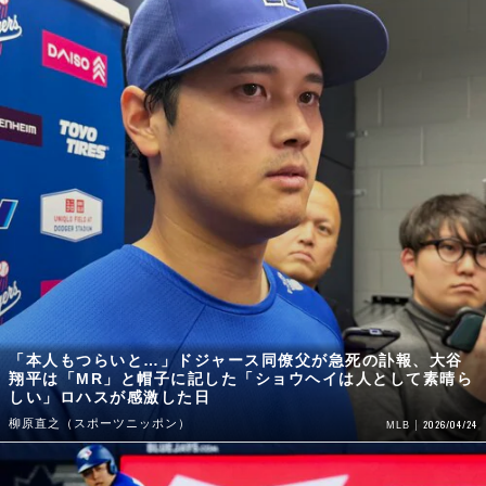
「本人もつらいと…」ドジャース同僚父が急死の訃報、大谷
翔平は「MR」と帽子に記した「ショウヘイは人として素晴ら
しい」ロハスが感激した日
柳原直之（スポーツニッポン）
2026/04/24
MLB