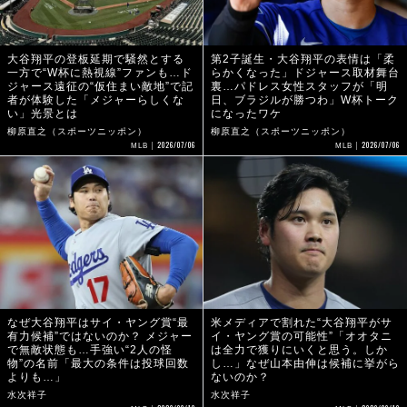
大谷翔平の登板延期で騒然とする
第2子誕生・大谷翔平の表情は「柔
一方で“W杯に熱視線”ファンも…ド
らかくなった」ドジャース取材舞台
ジャース遠征の“仮住まい敵地”で記
裏…パドレス女性スタッフが「明
者が体験した「メジャーらしくな
日、ブラジルが勝つわ」W杯トーク
い」光景とは
になったワケ
柳原直之（スポーツニッポン）
柳原直之（スポーツニッポン）
2026/07/06
2026/07/06
MLB
MLB
なぜ大谷翔平はサイ・ヤング賞“最
米メディアで割れた“大谷翔平がサ
有力候補”ではないのか？ メジャー
イ・ヤング賞の可能性”「オオタニ
で無敵状態も…手強い“2人の怪
は全力で獲りにいくと思う。しか
物”の名前「最大の条件は投球回数
し…」なぜ山本由伸は候補に挙がら
よりも…」
ないのか？
水次祥子
水次祥子