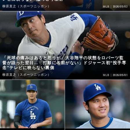
柳原直之（スポーツニッポン）
2026/05/02
MLB
「死球の痛みはあると思うが」大谷翔平の状態をロバーツ監
督が語った翌日…「打順に名前がない」ドジャース初“投手専
念”テレビに映らない裏側
柳原直之（スポーツニッポン）
2026/05/01
MLB