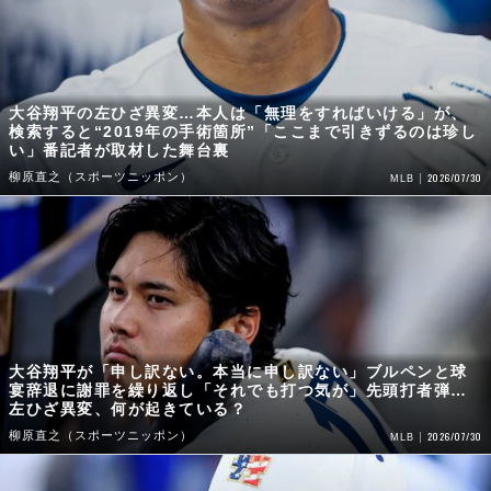
大谷翔平の左ひざ異変…本人は「無理をすればいける」が、
検索すると“2019年の手術箇所”「ここまで引きずるのは珍し
い」番記者が取材した舞台裏
柳原直之（スポーツニッポン）
2026/07/30
MLB
大谷翔平が「申し訳ない。本当に申し訳ない」ブルペンと球
宴辞退に謝罪を繰り返し「それでも打つ気が」先頭打者弾…
左ひざ異変、何が起きている？
柳原直之（スポーツニッポン）
2026/07/30
MLB