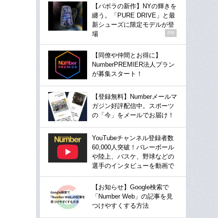
【バボラの新作】NYの輝きを
纏う。「PURE DRIVE」と最
新シューズに限定モデルが登
場
PR
【同僚や仲間とお得に】
NumberPREMIER法人プラン
が募集スタート！
【登録無料】Numberメールマ
ガジン好評配信中。スポーツ
の「今」をメールでお届け！
YouTubeチャンネル登録者数
60,000人突破！バレーボール
や陸上、バスケ、野球などの
選手のインタビューを動画で
【お知らせ】Google検索で
「Number Web」の記事を見
つけやすくする方法