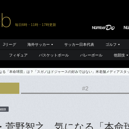
毎日6時・11時・17時更新
Jリーグ
海外サッカー
サッカー日本代表
ゴルフ
フィギュア
バスケットボール
バレーボール
他競技
になる「本命球団」は？「スガノはドジャースの好みではない」米老舗メディアスタッ
#2
MBER
ズ・菅野智之…気になる「本命