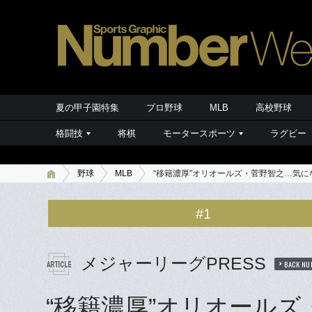
夏の甲子園特集
プロ野球
MLB
高校野球
格闘技
将棋
モータースポーツ
ラグビー
野球
MLB
“移籍濃厚”オリオールズ・菅野智之…気
#1
メジャーリーグPRESS
BACK NU
“移籍濃厚”オリオール