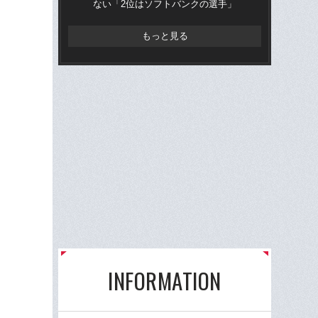
ない「2位はソフトバンクの選手」
俸9
もっと見る
INFORMATION