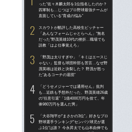
った”佐々木麟太郎を1位指名したのか？
った
四軍制も…じつはプロ野球最強チームが
四
直面している“育成の悩み”
直面
スカウトが酷評した高校生ピッチャー
ス
「あんなフォームじゃとらへん」“無名
「あ
だった”野茂英雄10代の挫折…職場でも
だっ
説教「はよ仕事覚えろ」
説
「野茂は太りすぎや」「キミはエースじ
「
ゃない」監督も球団幹部も苦言…なぜ野
ゃ
茂英雄は近鉄と決裂した？ 野茂が怒っ
茂英
た“あるコーチの退団”
た“
「どうせメジャーでは通用せん」批判
「
も…近鉄も予想外だった、野茂英雄26歳
ッ
の“任意引退”「1億4000万円を捨て、年
は黒
俸980万円を選んだ男」
平
「大谷翔平が“まさかの3位”」好きなプロ
「
野球選手ランキング“センバツ球児が選
も…
ぶ1位”は誰？ 今永昇太でも山本由伸でも
の“