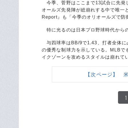
今季、菅野はここまで13試合に先発して
オールズ先発陣が総崩れする中で唯一と言
Report』も「今季のオリオールズで
特に光るのは日本プロ野球時代からの
与四球率はBB/9で1.43、打者全体
の優秀な制球力を示している。MLBで
イクゾーンを攻めるスタイルは崩れて
【次ページ】 
1