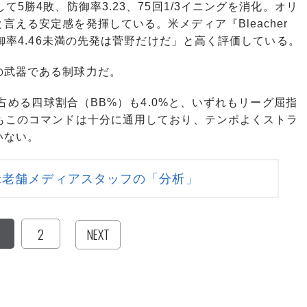
5勝4敗、防御率3.23、75回1/3イニングを消化。オリ
える安定感を発揮している。米メディア『Bleacher
防御率4.46未満の先発は菅野だけだ」と高く評価している。
武器である制球力だ。
に占める四球割合（BB%）も4.0%と、いずれもリーグ屈指
もこのコマンドは十分に通用しており、テンポよくストラ
いない。
米老舗メディアスタッフの「分析」
2
NEXT