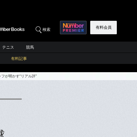
有料会員
検索
テニス
競馬
有料記事
フが明かす“リアル評”
球