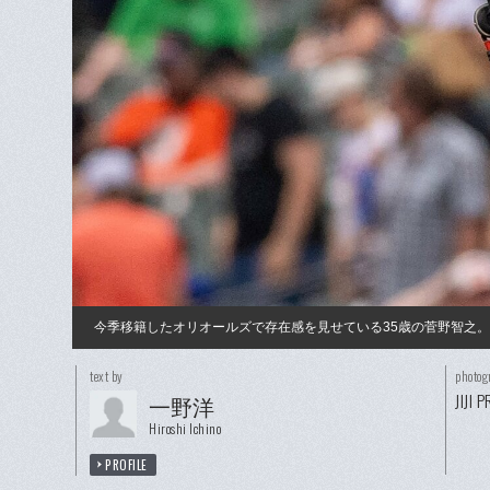
今季移籍したオリオールズで存在感を見せている35歳の菅野智之
text by
photog
JIJI 
一野洋
Hiroshi Ichino
PROFILE