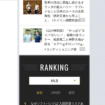
世界の頂点に君臨し続けるオ
ランダの超人ハリー・ラブレ
イセンと日本のエースの太田
海也「絶対王者から学ぶこ
と」《ケイリン国際対談②》
PR
《山の神対談》「やっぱり“タ
イパ”がいい！」箱根の名ラン
ナー、柏原竜二と神野大地が
語る「エアー
サロンパス
」
®
®
×コンディショニング術
PR
RANKING
MLB
最新
24時間
週間
なぜソフトバンクは“入団辞退リスクあ
なぜ