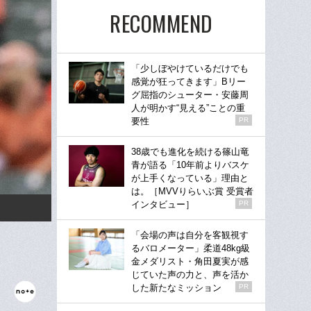
RECOMMEND
「少しぼやけているだけでも
感覚が狂ってきます」Bリー
グ屈指のシューター・安藤周
人が明かす“見える”ことの重
要性
PR
38歳でも進化を続ける篠山竜
青が語る「10年前よりバスケ
が上手くなっている」理由と
は。［MVVりらいぶ賞 受賞者
インタビュー］
PR
「会場の声は自分を客観視す
るバロメーター」柔道48kg級
金メダリスト・角田夏実が感
じていた声の力と、声を活か
した新たなミッション
PR