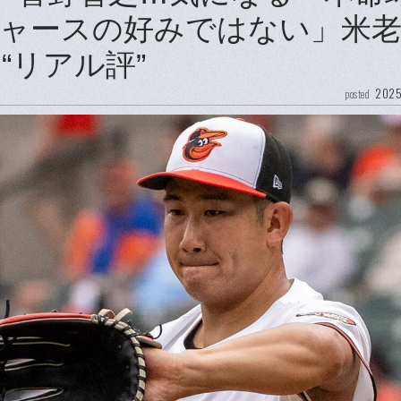
ャースの好みではない」米
“リアル評”
2025
posted