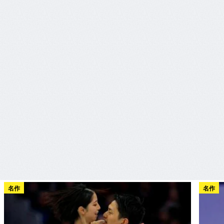
名作
名作