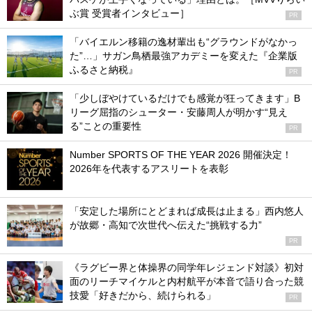
ぶ賞 受賞者インタビュー］
PR
「バイエルン移籍の逸材輩出も“グラウンドがなかっ
た”…」サガン鳥栖最強アカデミーを変えた『企業版
ふるさと納税』
PR
「少しぼやけているだけでも感覚が狂ってきます」B
リーグ屈指のシューター・安藤周人が明かす“見え
る”ことの重要性
PR
Number SPORTS OF THE YEAR 2026 開催決定！
2026年を代表するアスリートを表彰
「安定した場所にとどまれば成長は止まる」西内悠人
が故郷・高知で次世代へ伝えた“挑戦する力”
PR
《ラグビー界と体操界の同学年レジェンド対談》初対
面のリーチマイケルと内村航平が本音で語り合った競
技愛「好きだから、続けられる」
PR