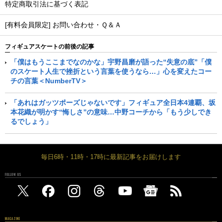
特定商取引法に基づく表記
[有料会員限定] お問い合わせ・Ｑ＆Ａ
フィギュアスケートの前後の記事
「僕はもうここまでなのかな」宇野昌磨が語った“失意の底”「僕
のスケート人生で挫折という言葉を使うなら…」心を変えたコー
チの言葉＜NumberTV＞
「あれはガッツポーズじゃないです」フィギュア全日本4連覇、坂
本花織が明かす“悔しさ”の意味…中野コーチから「もう少しでき
るでしょう」
毎日6時・11時・17時に最新記事をお届けします
FOLLOW US
MAGAZINE