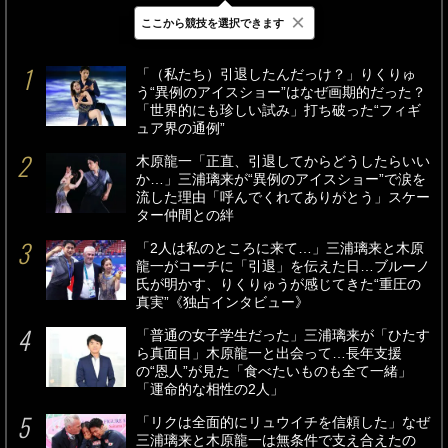
×
ここから競技を選択できます
最新
24時間
週間
「（私たち）引退したんだっけ？」りくりゅ
う“異例のアイスショー”はなぜ画期的だった？
「世界的にも珍しい試み」打ち破った“フィギ
ュア界の通例”
木原龍一「正直、引退してからどうしたらいい
か…」三浦璃来が“異例のアイスショー”で涙を
流した理由「呼んでくれてありがとう」スケー
ター仲間との絆
「2人は私のところに来て…」三浦璃来と木原
龍一がコーチに「引退」を伝えた日…ブルーノ
氏が明かす、りくりゅうが感じてきた“重圧の
真実”《独占インタビュー》
「普通の女子学生だった」三浦璃来が「ひたす
ら真面目」木原龍一と出会って…長年支援
の“恩人”が見た「食べたいものも全て一緒」
「運命的な相性の2人」
「リクは全面的にリュウイチを信頼した」なぜ
三浦璃来と木原龍一は無条件で支え合えたの