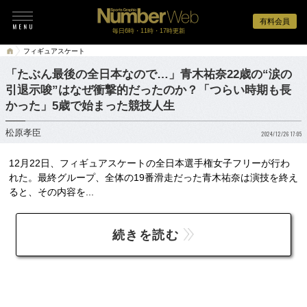
有料会員
毎日6時・11時・17時更新
フィギュアスケート
「たぶん最後の全日本なので…」青木祐奈22歳の“涙の
引退示唆”はなぜ衝撃的だったのか？「つらい時期も長
かった」5歳で始まった競技人生
松原孝臣
2024/12/26 17:05
12月22日、フィギュアスケートの全日本選手権女子フリーが行わ
れた。最終グループ、全体の19番滑走だった青木祐奈は演技を終え
ると、その内容を...
続きを読む