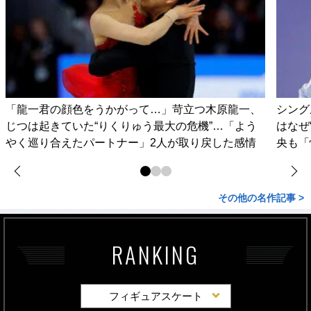
「龍一君の顔色をうかがって…」苛立つ木原龍一、
シング
じつは起きていた“りくりゅう最大の危機”…「よう
はなぜ
やく巡り合えたパートナー」2人が取り戻した感情
央も「
その他の名作記事 >
RANKING
フィギュアスケート