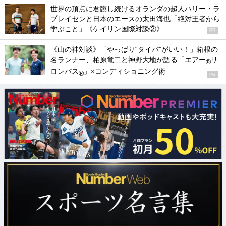
世界の頂点に君臨し続けるオランダの超人ハリー・ラ
ブレイセンと日本のエースの太田海也「絶対王者から
学ぶこと」《ケイリン国際対談②》
PR
《山の神対談》「やっぱり“タイパ”がいい！」箱根の
名ランナー、柏原竜二と神野大地が語る「エアー
サ
®
ロンパス
」×コンディショニング術
®
PR