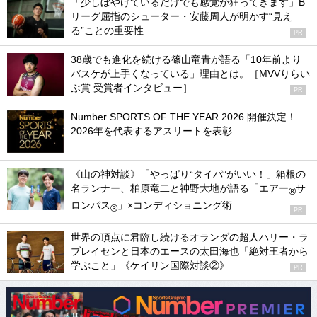
「少しぼやけているだけでも感覚が狂ってきます」B
リーグ屈指のシューター・安藤周人が明かす“見え
る”ことの重要性
PR
38歳でも進化を続ける篠山竜青が語る「10年前より
バスケが上手くなっている」理由とは。［MVVりらい
ぶ賞 受賞者インタビュー］
PR
Number SPORTS OF THE YEAR 2026 開催決定！
2026年を代表するアスリートを表彰
《山の神対談》「やっぱり“タイパ”がいい！」箱根の
名ランナー、柏原竜二と神野大地が語る「エアー
サ
®
ロンパス
」×コンディショニング術
®
PR
世界の頂点に君臨し続けるオランダの超人ハリー・ラ
ブレイセンと日本のエースの太田海也「絶対王者から
学ぶこと」《ケイリン国際対談②》
PR