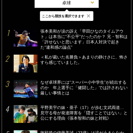
卓球
×
ここから競技を選択できます
最新
24時間
週間
張本美和が涙の訴え「早田ひなのタイムアウ
ト」は本当に“不公平”だったのか？ 兄・智和は
「許せないと思います」日本人対決で起き
た“違和感の論点”
＜私が裁いた名勝負＞あまりの静けさに、怖さ
すら感じていました。
なぜ卓球界には“スーパー小中学生”が続出する
のか 年上選手に「健闘した」では許されない
厳しい事情とは
平野美宇の妹・亜子（17）が歩む文武両道…
見守る母が発達障害を「隠すことではない」と
公にする理由《張本智和の妹と対戦》
敗戦後の伊藤美誠（23歳）は涙が止まらなか