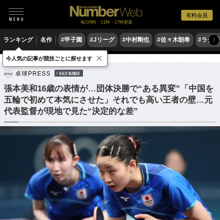
有料会員
毎日6時・11時・17時更新
ランキング
名作
#甲子園
#Jリーグ
#中村剛也
#佐々木朗希
#ラグ
〉
×
今人気の記事が競技ごとに探せます
卓球
卓球日本代表
卓球PRESS
BACK NUMBER
張本美和16歳の表情が…団体決勝で“ある異変”「中国を
五輪で初めて本気にさせた」それでも高い王者の壁…元
代表監督が現地で見た“決定的な差”