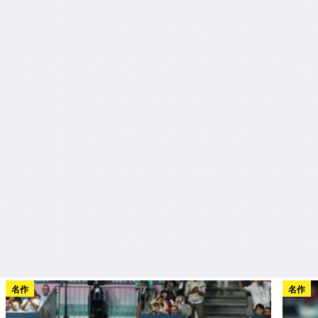
名作
名作