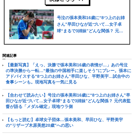
号泣の張本美和16歳に“8つ上のお姉
さん”早田ひなが近づいて…女子卓
球“まるで3姉妹”どんな関係？ 元代
表監督が語る「メダル確定」現地ウ
ラ側
関連記事
【最新写真】「えっ、決勝で張本美和16歳の表情が…」あの号泣
の準決勝から一転…“最強の中国相手に楽しそう”にプレー。張本に
アドバイスする“8つ上のお姉さん”早田ひな、平野美宇…試合中の
食事シーンも。現地写真を一気に見る
【合わせて読みたい】号泣の張本美和16歳に“8つ上のお姉さん”早
田ひなが近づいて…女子卓球“まるで3姉妹”どんな関係？ 元代表監
督が語る「メダル確定」現地ウラ側
【もっと読む】卓球女子団体…張本美和、早田ひな、平野美宇
の“リザーブ木原美悠20歳”への思い