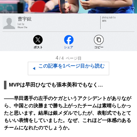
photograph by
曹宇鉉
JMPA
text by
Uhyon Cho
ポスト
シェア
コピー
4
/4
ページ目
この記事を1ページ目から読む
MVPは早田ひなでも張本美和でもなく…
――早田選手の左手のケガというアクシデントがありなが
ら、中国との決勝まで勝ち上がったチームは素晴らしかっ
たと思います。結果は銀メダルでしたが、表彰式でもとて
もいい表情をしていました。なぜ、これほど一体感のある
チームになれたのでしょうか。