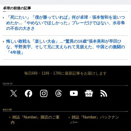
卓球の前後の記事
「死にたい」「僕が勝っていれば」何が卓球・張本智和を追いつ
めたか…「やめないでほしかった」プレーだけではない、水谷隼
の不在の大きさ
悔しい敗戦も「楽しい大会」…“驚異の16歳”張本美和が早田ひ
な、平野美宇、そして兄に支えられて見据えた、中国との激闘の
「4年後」
毎日6時・11時・17時に最新記事をお届けします
FOLLOW US
MAGAZINE
雑誌『Number』購読のご案
雑誌『Number』バックナン
内
バー