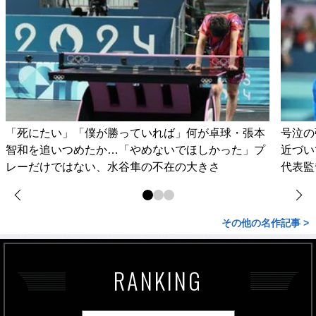
「死にたい」「僕が勝っていれば」何が卓球・張本
号泣の
智和を追いつめたか…「やめないでほしかった」プ
近づい
レーだけではない、水谷隼の不在の大きさ
代表監
その他の名作記事 >
RANKING