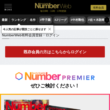
有料会員
毎日6時・11時・17時更新
最新
ランキング
名作
#甲子園
#Jリーグ
#中村剛也
#佐々木朗希
〉
×
NumberWeb有料会員登録・ログイン
今人気の記事が競技ごとに探せます
NumberWeb有料会員登録・ログイン
既存会員の方はこちらからログイン
ぜひご検討ください！