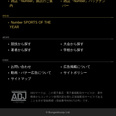
雑誌『Number』購読のご案
雑誌『Number』バックナン
内
バー
SPECIAL
Number SPORTS OF THE
YEAR
ARCHIVE
競技から探す
大会から探す
著者から探す
学校から探す
OTHERS
お問い合わせ
広告掲載について
動画・バナー広告について
サイトポリシー
サイトマップ
ABJマークは、この電子書店・電子書籍配信サービスが、著作
権者からコンテンツ使用許諾を得た正規版配信サービスである
ことを示す登録商標（登録番号6091713号）です。
© Bungeishunju Ltd.