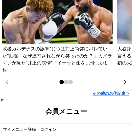
敗者カルデナスの誤算“じつは井上尚弥にバレてい
大谷翔
た”動揺「なぜ連打されながら笑ったのか？」カメラ
言える
マンが見た“井上の表情”「イーッと歯を…珍しい1
初の大
枚」
その他の名作記事 >
会員メニュー
マイメニュー登録・ログイン