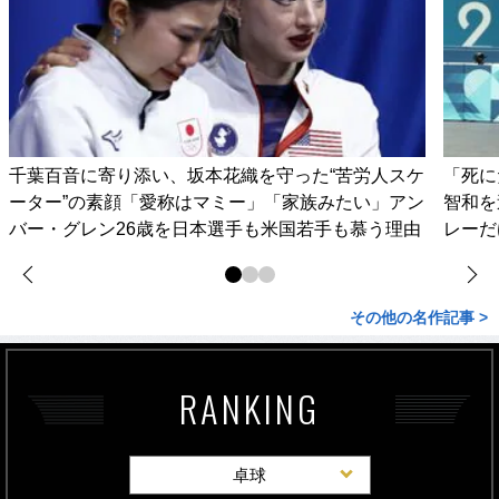
千葉百音に寄り添い、坂本花織を守った“苦労人スケ
「死に
ーター”の素顔「愛称はマミー」「家族みたい」アン
智和を
バー・グレン26歳を日本選手も米国若手も慕う理由
レーだ
その他の名作記事 >
RANKING
卓球