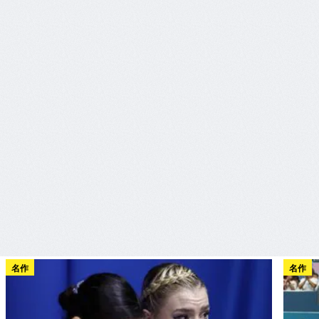
名作
名作