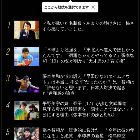
×
ここから競技を選択できます
最新
24時間
週間
＜私が裁いた名勝負＞あまりの静けさに、怖さ
すら感じていました。
「卓球より勉強を」「東北大へ進んでほしかっ
たんです」「宿題ちゃんとやってる？」張本智
和（19）の父が明かす“天才児の子育て術”
張本美和が涙の訴え「早田ひなのタイムアウ
ト」は本当に“不公平”だったのか？ 兄・智和は
「許せないと思います」日本人対決で起き
た“違和感の論点”
平野美宇の妹・亜子（17）が歩む文武両道…
見守る母が発達障害を「隠すことではない」と
公にする理由《張本智和の妹と対戦》
張本智和が「圧倒的に負けた」「今年は彼の年
になる」と絶賛…卓球界の新星・松島輝空