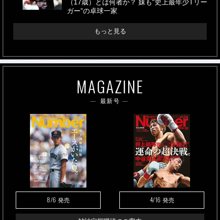
（17歳）とは何者か？ 妹も“史上最年少Tリー
ガー”の卓球一家
もっと見る
MAGAZINE
最新号
8/6
4/16
発売
発売