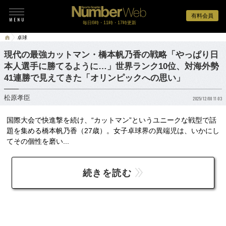
有料会員
毎日6時・11時・17時更新
卓球
現代の最強カットマン・橋本帆乃香の戦略「やっぱり日
本人選手に勝てるように…」世界ランク10位、対海外勢
41連勝で見えてきた「オリンピックへの思い」
松原孝臣
2025/12/08 11:03
国際大会で快進撃を続け、“カットマン”というユニークな戦型で話
題を集める橋本帆乃香（27歳）。女子卓球界の異端児は、いかにし
てその個性を磨い...
続きを読む