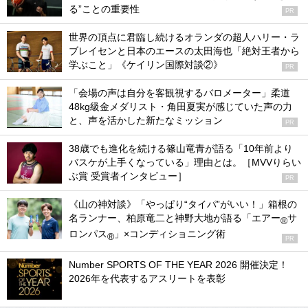
る”ことの重要性
PR
世界の頂点に君臨し続けるオランダの超人ハリー・ラ
ブレイセンと日本のエースの太田海也「絶対王者から
学ぶこと」《ケイリン国際対談②》
PR
「会場の声は自分を客観視するバロメーター」柔道
48kg級金メダリスト・角田夏実が感じていた声の力
と、声を活かした新たなミッション
PR
38歳でも進化を続ける篠山竜青が語る「10年前より
バスケが上手くなっている」理由とは。［MVVりらい
ぶ賞 受賞者インタビュー］
PR
《山の神対談》「やっぱり“タイパ”がいい！」箱根の
名ランナー、柏原竜二と神野大地が語る「エアー
サ
®
ロンパス
」×コンディショニング術
®
PR
Number SPORTS OF THE YEAR 2026 開催決定！
2026年を代表するアスリートを表彰