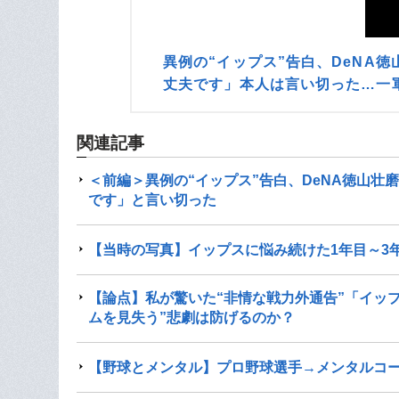
異例の“イップス”告白、DeNA
丈夫です」本人は言い切った…一軍
関連記事
＜前編＞異例の“イップス”告白、DeNA徳山壮
です」と言い切った
【当時の写真】イップスに悩み続けた1年目～3
【論点】私が驚いた“非情な戦力外通告”「イッ
ムを見失う”悲劇は防げるのか？
【野球とメンタル】プロ野球選手→メンタルコー