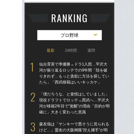
RANKING
プロ野球
最新
24時間
週間
仙台育英で準優勝→ドラ1入団…平沢大
「
河が振り返るロッテでの9年間「殻を破
り
りきれず…もっと貪欲に方法を探してい
た“
たら」「西武移籍はいいキッカケ」
「
「僕だろうな、と覚悟はしていました」
「
現役ドラフトでロッテ→西武へ…平沢大
終わ
河が移籍2年目で“覚醒”の理由「目的が明
つか
確に」大きく変わった意識
リ
森友哉は「ヤンキーで悪そうに見られる
「
けど…」盟友の大阪桐蔭“控え捕手”が明
っ