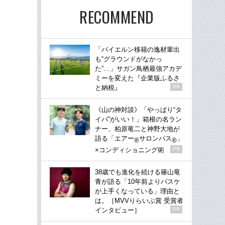
RECOMMEND
「バイエルン移籍の逸材輩出
も“グラウンドがなかっ
た”…」サガン鳥栖最強アカデ
ミーを変えた『企業版ふるさ
と納税』
PR
《山の神対談》「やっぱり“タ
イパ”がいい！」箱根の名ラン
ナー、柏原竜二と神野大地が
語る「エアー
サロンパス
」
®
®
×コンディショニング術
PR
38歳でも進化を続ける篠山竜
青が語る「10年前よりバスケ
が上手くなっている」理由と
は。［MVVりらいぶ賞 受賞者
インタビュー］
PR