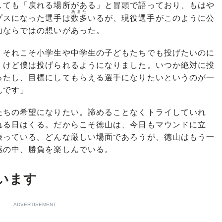
ても「戻れる場所がある」と冒頭で語っており、もはや
あまた
プスになった選手は
数多
いるが、現役選手がこのように公
山ならではの想いがあった。
、それこそ小学生や中学生の子どもたちでも投げたいのに
。けど僕は投げられるようになりました。いつか絶対に投
ったし、目標にしてもらえる選手になりたいというのが一
んです」
ちの希望になりたい。諦めることなくトライしていれ
れる日はくる。だからこそ徳山は、今日もマウンドに立
振っている。どんな厳しい場面であろうが、徳山はもう一
感の中、勝負を楽しんでいる。
います
ADVERTISEMENT