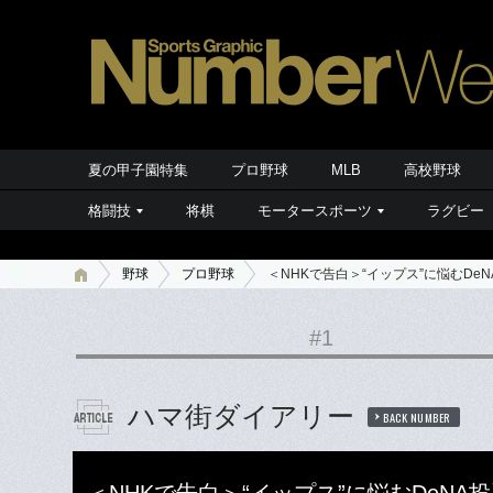
夏の甲子園特集
プロ野球
MLB
高校野球
格闘技
将棋
モータースポーツ
ラグビー
野球
プロ野球
＜NHKで告白＞“イップス”に悩むD
#1
ハマ街ダイアリー
BACK NUMBER