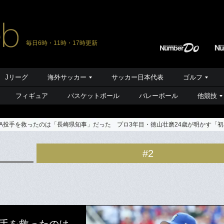
毎日6時・11時・17時更新
Jリーグ
海外サッカー
サッカー日本代表
ゴルフ
フィギュア
バスケットボール
バレーボール
他競技
eNA投手を救ったのは「長崎県知事」だった プロ3年目・徳山壮磨24歳が明かす「
#2