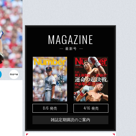
MAGAZINE
最新号
山壮磨。イッ
レ先での長崎
8/6
4/16
発売
発売
雑誌定期購読のご案内