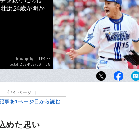
投手を救ったのは
壮磨24歳が明か
JIJI PRESS
photograph by
2024/05/06 11:05
posted
チームの苦境に現れ、ピンチを救ってきた徳
プスで苦しむ若手投手を救ったのは、自主ト
県知事との出会いだった
4
/4
ページ目
記事を1ページ目から読む
込めた思い