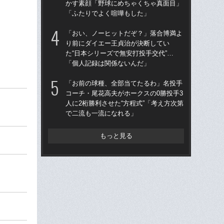
かす素顔「野球にめちゃくちゃ真面目」
王貞
「ふたりでよく喧嘩もした」
当
「おい、ノーヒットだぞ？」落合博満よ
「
り前にダイエー王貞治が決断してい
ス小
た“日本シリーズで無安打投手交代”…
貞
「個人記録は関係ないんだ」
た
「お前の球種、全部当てたるわ」名投手
ヤク
コーチ・尾花高夫がホークスの0勝投手3
会
人に2桁勝利させた“方程式”「考え方次第
監
で二流も一流になれる」
と
もっと見る