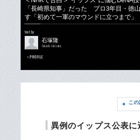
＜NHKで告白＞“イップス”に悩むDeNA
「長崎県知事」だった プロ3年目・徳山
す「初めて一軍のマウンドに立つまで」
text by
石塚隆
Takashi Ishizuka
PROFILE
この
異例のイップス公表に