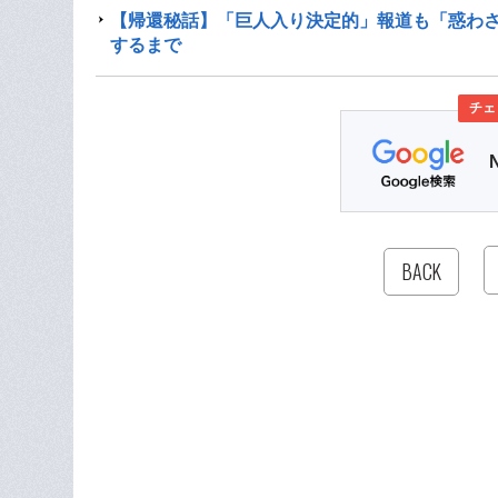
【帰還秘話】「巨人入り決定的」報道も「惑わ
するまで
チェ
BACK