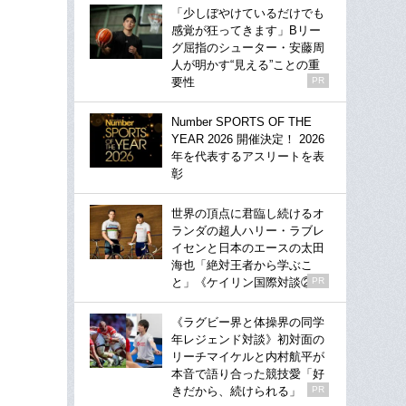
「少しぼやけているだけでも
感覚が狂ってきます」Bリー
グ屈指のシューター・安藤周
人が明かす“見える”ことの重
要性
PR
Number SPORTS OF THE
YEAR 2026 開催決定！ 2026
年を代表するアスリートを表
彰
世界の頂点に君臨し続けるオ
ランダの超人ハリー・ラブレ
イセンと日本のエースの太田
海也「絶対王者から学ぶこ
と」《ケイリン国際対談②》
PR
《ラグビー界と体操界の同学
年レジェンド対談》初対面の
リーチマイケルと内村航平が
本音で語り合った競技愛「好
きだから、続けられる」
PR