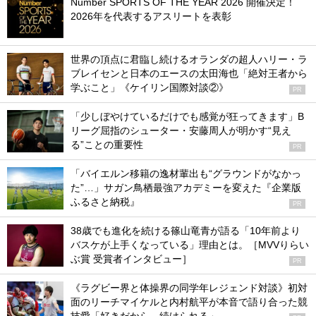
Number SPORTS OF THE YEAR 2026 開催決定！
2026年を代表するアスリートを表彰
世界の頂点に君臨し続けるオランダの超人ハリー・ラ
ブレイセンと日本のエースの太田海也「絶対王者から
学ぶこと」《ケイリン国際対談②》
PR
「少しぼやけているだけでも感覚が狂ってきます」B
リーグ屈指のシューター・安藤周人が明かす“見え
る”ことの重要性
PR
「バイエルン移籍の逸材輩出も“グラウンドがなかっ
た”…」サガン鳥栖最強アカデミーを変えた『企業版
ふるさと納税』
PR
38歳でも進化を続ける篠山竜青が語る「10年前より
バスケが上手くなっている」理由とは。［MVVりらい
ぶ賞 受賞者インタビュー］
PR
《ラグビー界と体操界の同学年レジェンド対談》初対
面のリーチマイケルと内村航平が本音で語り合った競