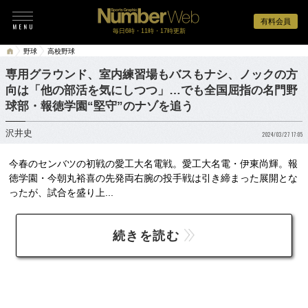
有料会員
毎日6時・11時・17時更新
野球
高校野球
専用グラウンド、室内練習場もバスもナシ、ノックの方
向は「他の部活を気にしつつ」…でも全国屈指の名門野
球部・報徳学園“堅守”のナゾを追う
沢井史
2024/03/27 17:05
今春のセンバツの初戦の愛工大名電戦。愛工大名電・伊東尚輝。報
徳学園・今朝丸裕喜の先発両右腕の投手戦は引き締まった展開とな
ったが、試合を盛り上...
続きを読む