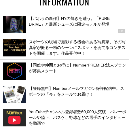
INFORMATION
【バボラの新作】NYの輝きを纏う。「PURE
DRIVE」と最新シューズに限定モデルが登場
PR
スポーツの現場で撮影する機会のある写真家、その写
真家が撮る一瞬のシーンにスポットをあてるコンテス
トを開催します。作品受付中！
【同僚や仲間とお得に】NumberPREMIER法人プラン
が募集スタート！
【登録無料】Numberメールマガジン好評配信中。ス
ポーツの「今」をメールでお届け！
YouTubeチャンネル登録者数60,000人突破！バレーボ
ールや陸上、バスケ、野球などの選手のインタビュー
を動画で