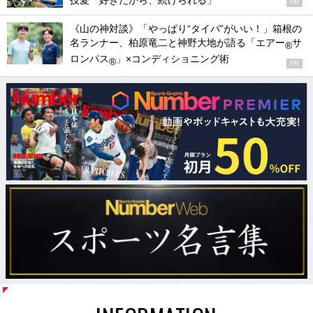
技愛「好きだから、続けられる」
PR
《山の神対談》「やっぱり“タイパ”がいい！」箱根の
名ランナー、柏原竜二と神野大地が語る「エアー
サ
®
ロンパス
」×コンディショニング術
®
PR