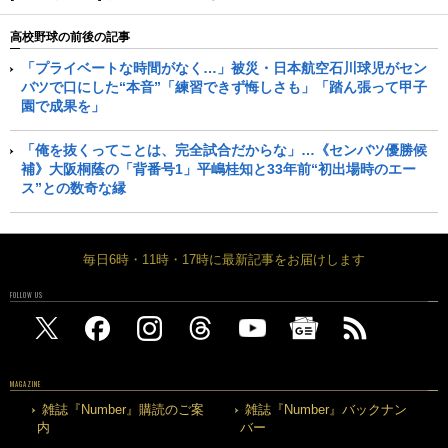
高校野球の前後の記事
「プライベートな時間がなく…」被災・日本航空石川球児がセン
バツで口にした“本音”「練習できず悔しさも」「踏ん張って甲子
園で成果を」
「俺を抜くってことは、完全試合だからな」…《センバツ優勝候
補》大阪桐蔭の「背番号1」平嶋桂知と33年前“初出場時のエー
ス”との数奇な縁
毎日6時・11時・17時に最新記事をお届けします
FOLLOW US
MAGAZINE
雑誌『Number』購読のご案
雑誌『Number』バックナン
内
バー