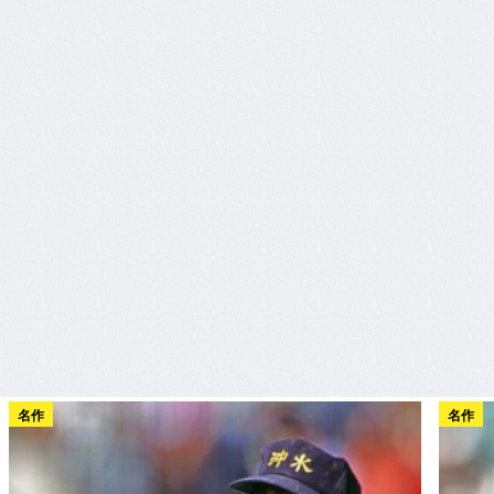
名作
名作