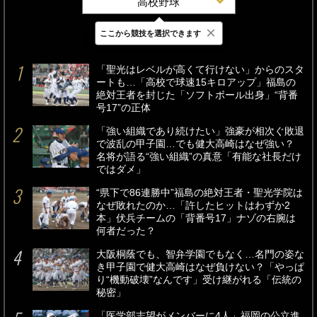
高校野球
×
ここから競技を選択できます
最新
24時間
週間
「聖光はレベルが高くて行けない」からのスタ
ートも…「高校で球速15キロアップ」福島の
絶対王者を封じた「ソフトボール出身」“背番
号17”の正体
「強い組織であり続けたい」強豪が相次ぐ敗退
で波乱の甲子園…でも健大高崎はなぜ強い？
名将が語る“強い組織”の真意「有能な社長だけ
ではダメ」
“県下で86連勝中”福島の絶対王者・聖光学院は
なぜ敗れたのか…「許したヒットはわずか2
本」伏兵チームの「背番号17」ナゾの右腕は
何者だった？
大阪桐蔭でも、智弁学園でもなく…名門の姿な
き甲子園で健大高崎はなぜ負けない？「やっぱ
り“機動破壊”なんです」受け継がれる「伝統の
秘密」
「医学部志望がメンバーに4人」福岡の公立進