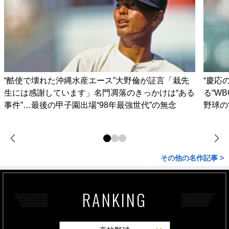
“酷使で壊れた沖縄水産エース”大野倫が証言「栽先
“慶応
生には感謝しています」名門凋落のきっかけは“ある
る“W
事件”…最後の甲子園出場“98年最強世代”の無念
野球の
その他の名作記事 >
RANKING