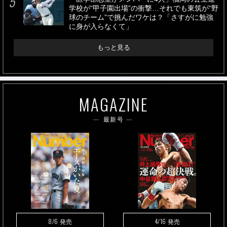
学校が“甲子園出場”の衝撃…それでも東筑が“野
球のチーム”で挑んだワケは？「さすがに勉強
に身が入らなくて」
もっと見る
MAGAZINE
最新号
8/6
4/16
発売
発売