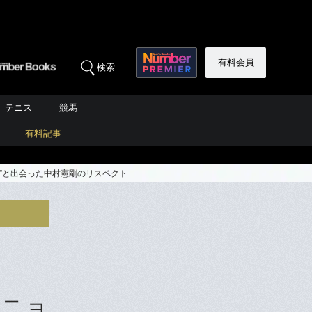
有料会員
検索
テニス
競馬
有料記事
”と出会った中村憲剛のリスペクト
ーニョ