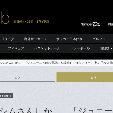
毎日6時・11時・17時更新
Jリーグ
海外サッカー
サッカー日本代表
ゴルフ
フィギュア
バスケットボール
バレーボール
他競技
シムさんしか…」「ジュニーニョはお世辞にも模範的ではないけど」“魅力的な人物
#2
#3
K NUMBER
シムさんしか…」「ジュニ