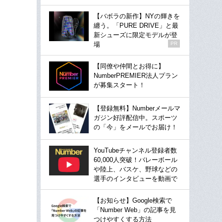
【バボラの新作】NYの輝きを
纏う。「PURE DRIVE」と最
新シューズに限定モデルが登
場
PR
【同僚や仲間とお得に】
NumberPREMIER法人プラン
が募集スタート！
【登録無料】Numberメールマ
ガジン好評配信中。スポーツ
の「今」をメールでお届け！
YouTubeチャンネル登録者数
60,000人突破！バレーボール
や陸上、バスケ、野球などの
選手のインタビューを動画で
【お知らせ】Google検索で
「Number Web」の記事を見
つけやすくする方法