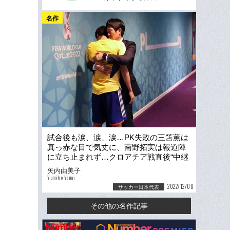
名作
試合後も涙、涙、涙…PK失敗の三笘薫は
真っ赤な目で気丈に、南野拓実は報道陣
に立ち止まれず…クロアチア戦直後“中継
には映らなかった選手の姿”
矢内由美子
Yumiko Yanai
2022/12/08
サッカー日本代表
その他の名作記事