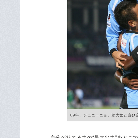
09年、ジュニーニョ、鄭大世と喜び合う
自分が持てる力の“最大出力”をどこ