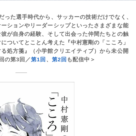
だった選手時代から、サッカーの技術だけでなく、
ケーションやリーダーシップといったさまざまな能
な彼が自身の経験、そして出会った仲間たちとの触
マについてとことん考えた『中村憲剛の「こころ」
する処方箋』（小学館クリエイティブ）から未公開
回の第3回／
第1回
、
第2回
も配信中＞