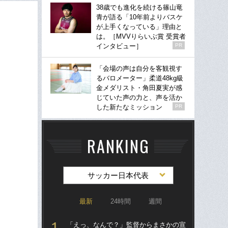
38歳でも進化を続ける篠山竜
青が語る「10年前よりバスケ
が上手くなっている」理由と
は。［MVVりらいぶ賞 受賞者
インタビュー］
PR
「会場の声は自分を客観視す
るバロメーター」柔道48kg級
金メダリスト・角田夏実が感
じていた声の力と、声を活か
した新たなミッション
PR
RANKING
サッカー日本代表
最新
24時間
週間
「えっ、なんで？」監督からまさかの宣
「