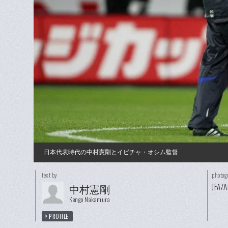
日本代表時代の中村憲剛とイビチャ・オシム監督
text by
photog
JFA/A
中村憲剛
Kengo Nakamura
PROFILE