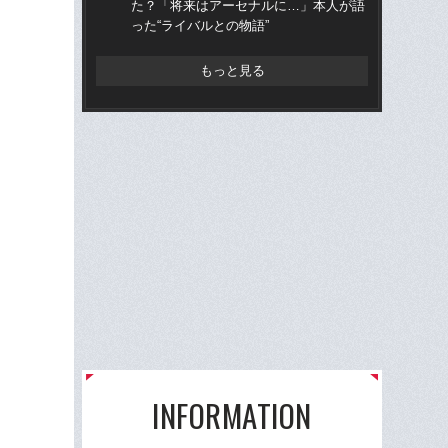
た？「将来はアーセナルに…」本人が語
表で
った“ライバルとの物語”
の
もっと見る
INFORMATION