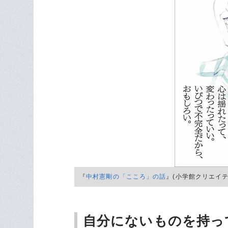
『
中村憲剛の「こころ」の話
』(小学館クリエイテ
自分にないものを持っ