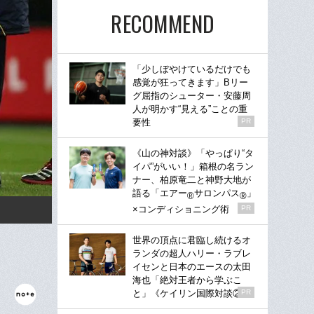
RECOMMEND
「少しぼやけているだけでも
感覚が狂ってきます」Bリー
グ屈指のシューター・安藤周
人が明かす“見える”ことの重
要性
PR
《山の神対談》「やっぱり“タ
イパ”がいい！」箱根の名ラン
ナー、柏原竜二と神野大地が
語る「エアー
サロンパス
」
®
®
×コンディショニング術
PR
世界の頂点に君臨し続けるオ
ランダの超人ハリー・ラブレ
イセンと日本のエースの太田
海也「絶対王者から学ぶこ
と」《ケイリン国際対談②》
PR