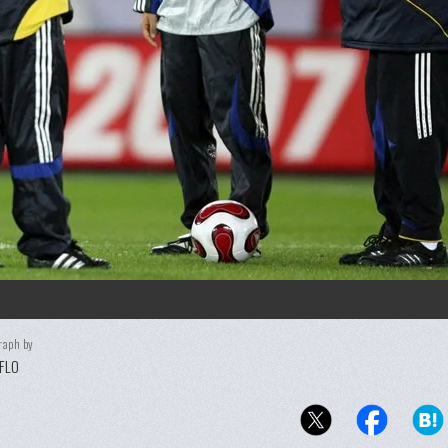
raph by
FLO