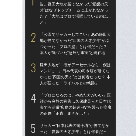
告…鎌田大地が勝てなかった“愛媛の天
告…
才”はなぜトップチームに上がれなかっ
才”
た？「大地はプロで活躍しているのに…
た
と」
と
「公園でサッカーしてこい」あの鎌田大
鎌
地が勝てなかった“四国の天才少年”がぶ
マ
つかった「プロの壁」とは何だった？
かっ
本人が気づいた“意外な事実”と現在地
人
鎌田大地が「彼がアーセナルなら、僕は
「
マンUに…」日本代表の司令塔が勝てな
地が
かった“四国の天才”とは何者だった？ 本
つ
人が語った「ライバルとの軌跡」
本人
「プロになるのは、やめた方がいい」医
サッ
師から突然の宣告…久保建英らと日本代
っ
表でも活躍“広島の超速FW”を襲った病魔
た
の正体「正直、まさか…と」
った
サッカー“日本代表の司令塔”が勝てなか
「
った「愛媛の天才少年」とは何者だっ
師