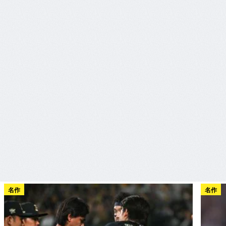
名作
名作