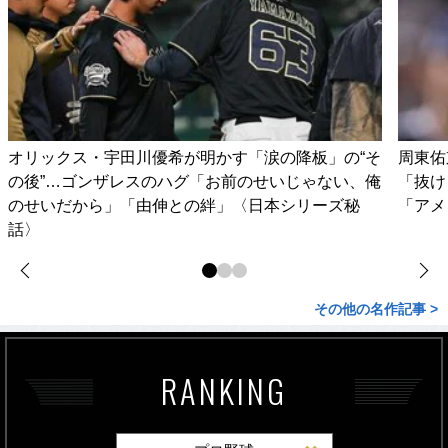
オリックス・宇田川優希が明かす「涙の降板」の“そ
周東佑
の後”…ゴンザレスのハグ「お前のせいじゃない、俺
「抜け
のせいだから」「由伸との絆」〈日本シリーズ秘
「アメ
話〉
その他の名作記事 >
RANKING