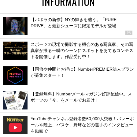
INFORMATION
【バボラの新作】NYの輝きを纏う。「PURE
DRIVE」と最新シューズに限定モデルが登場
PR
スポーツの現場で撮影する機会のある写真家、その写
真家が撮る一瞬のシーンにスポットをあてるコンテス
トを開催します。作品受付中！
【同僚や仲間とお得に】NumberPREMIER法人プラン
が募集スタート！
【登録無料】Numberメールマガジン好評配信中。ス
ポーツの「今」をメールでお届け！
YouTubeチャンネル登録者数60,000人突破！バレーボ
ールや陸上、バスケ、野球などの選手のインタビュー
を動画で