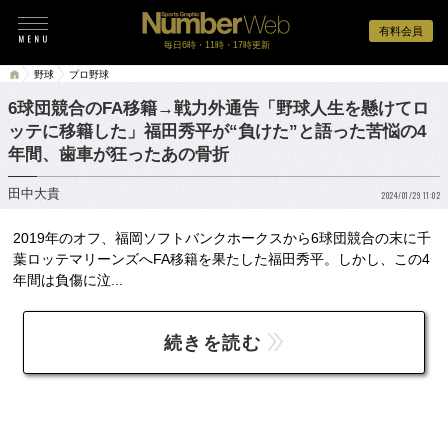
有料会員
毎日6時・11時・17時更新
野球
プロ野球
6球団競合のFA移籍→戦力外通告「野球人生を懸けてロ
ッテに移籍した」福田秀平が“負けた”と語った苦悩の4
年間、歯車が狂ったあの骨折
田中大貴
2024/01/29 11:02
2019年のオフ、福岡ソフトバンクホークスから6球団競合の末に千
葉ロッテマリーンズへFA移籍を果たした福田秀平。しかし、この4
年間は負傷に泣...
続きを読む