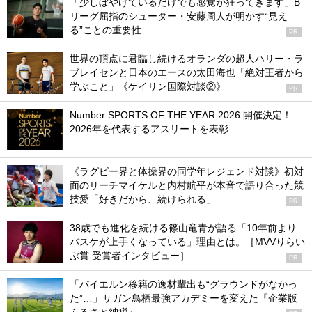
「少しぼやけているだけでも感覚が狂ってきます」B
リーグ屈指のシューター・安藤周人が明かす“見え
る”ことの重要性
PR
世界の頂点に君臨し続けるオランダの超人ハリー・ラ
ブレイセンと日本のエースの太田海也「絶対王者から
学ぶこと」《ケイリン国際対談②》
PR
Number SPORTS OF THE YEAR 2026 開催決定！
2026年を代表するアスリートを表彰
《ラグビー界と体操界の同学年レジェンド対談》初対
面のリーチマイケルと内村航平が本音で語り合った競
技愛「好きだから、続けられる」
PR
38歳でも進化を続ける篠山竜青が語る「10年前より
バスケが上手くなっている」理由とは。［MVVりらい
ぶ賞 受賞者インタビュー］
PR
「バイエルン移籍の逸材輩出も“グラウンドがなかっ
た”…」サガン鳥栖最強アカデミーを変えた『企業版