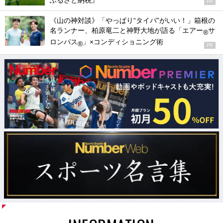
ふるさと納税』
PR
《山の神対談》「やっぱり“タイパ”がいい！」箱根の
名ランナー、柏原竜二と神野大地が語る「エアー
サ
®
ロンパス
」×コンディショニング術
®
PR