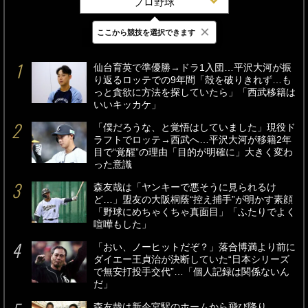
プロ野球
×
ここから競技を選択できます
最新
24時間
週間
仙台育英で準優勝→ドラ1入団…平沢大河が振
り返るロッテでの9年間「殻を破りきれず…も
っと貪欲に方法を探していたら」「西武移籍は
いいキッカケ」
「僕だろうな、と覚悟はしていました」現役ド
ラフトでロッテ→西武へ…平沢大河が移籍2年
目で“覚醒”の理由「目的が明確に」大きく変わ
った意識
森友哉は「ヤンキーで悪そうに見られるけ
ど…」盟友の大阪桐蔭“控え捕手”が明かす素顔
「野球にめちゃくちゃ真面目」「ふたりでよく
喧嘩もした」
「おい、ノーヒットだぞ？」落合博満より前に
ダイエー王貞治が決断していた“日本シリーズ
で無安打投手交代”…「個人記録は関係ないん
だ」
森友哉は新今宮駅のホームから飛び降り