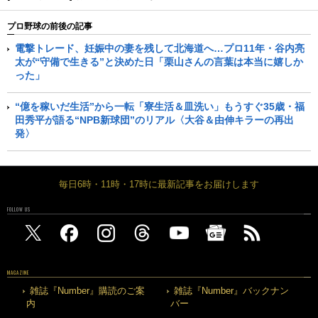
プロ野球の前後の記事
電撃トレード、妊娠中の妻を残して北海道へ…プロ11年・谷内亮
太が“守備で生きる”と決めた日「栗山さんの言葉は本当に嬉しか
った」
“億を稼いだ生活”から一転「寮生活＆皿洗い」もうすぐ35歳・福
田秀平が語る“NPB新球団”のリアル〈大谷＆由伸キラーの再出
発〉
毎日6時・11時・17時に最新記事をお届けします
FOLLOW US
MAGAZINE
雑誌『Number』購読のご案
雑誌『Number』バックナン
内
バー