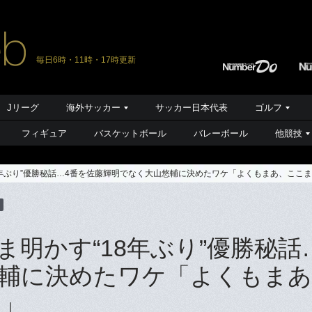
毎日6時・11時・17時更新
Jリーグ
海外サッカー
サッカー日本代表
ゴルフ
フィギュア
バスケットボール
バレーボール
他競技
8年ぶり”優勝秘話…4番を佐藤輝明でなく大山悠輔に決めたワケ「よくもまあ、ここ
明かす“18年ぶり”優勝秘話
輔に決めたワケ「よくもまあ
や」