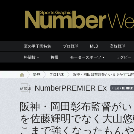
夏の甲子園特集
プロ野球
MLB
高校野球
格闘技
将棋
モータースポーツ
ラグビー
野球
プロ野球
阪神・岡田彰布監督がいま明かす“1
NumberPREMIER Ex
BACK NUMBER
阪神・岡田彰布監督がいま
を佐藤輝明でなく大山悠
こまで強くなったもん