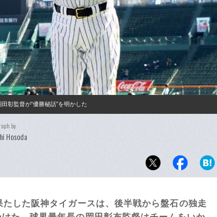
岡田彰監督が“優勝秘話”を明かした
raph by
hi Hosoda
果たした阪神タイガースは、後半戦から盤石の独走
つけた。球界最年長の岡田彰布監督はチームをいか