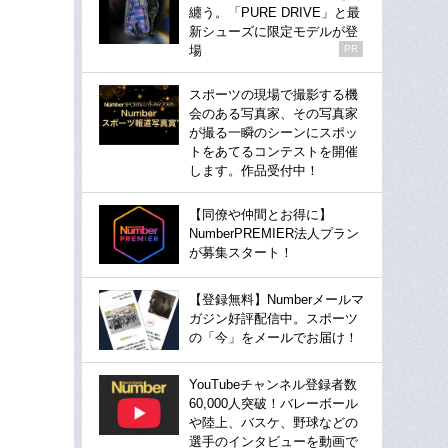
纏う。「PURE DRIVE」と最
新シューズに限定モデルが登
場
PR
スポーツの現場で撮影する機
会のある写真家、その写真家
が撮る一瞬のシーンにスポッ
トをあてるコンテストを開催
します。作品受付中！
【同僚や仲間とお得に】
NumberPREMIER法人プラン
が募集スタート！
【登録無料】Numberメールマ
ガジン好評配信中。スポーツ
の「今」をメールでお届け！
YouTubeチャンネル登録者数
60,000人突破！バレーボール
や陸上、バスケ、野球などの
選手のインタビューを動画で