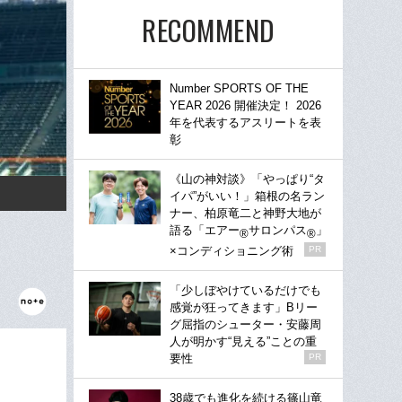
RECOMMEND
Number SPORTS OF THE
YEAR 2026 開催決定！ 2026
年を代表するアスリートを表
彰
《山の神対談》「やっぱり“タ
イパ”がいい！」箱根の名ラン
ナー、柏原竜二と神野大地が
語る「エアー
サロンパス
」
®
®
×コンディショニング術
PR
「少しぼやけているだけでも
感覚が狂ってきます」Bリー
グ屈指のシューター・安藤周
人が明かす“見える”ことの重
要性
PR
38歳でも進化を続ける篠山竜