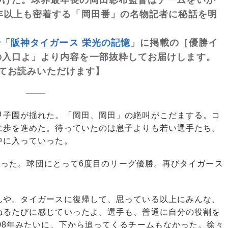
年以上も密着する「岡田番」の名物記者に秘話を明
刊号「阪神タイガース 栄光の記憶」
に掲載の［優勝イ
の入口よ」より内容を一部抜粋してお届けします。
てお読みいただけます】
子園が揺れた。「岡田、岡田」の絶叫がこだまする。コ
に歩を進めた。待っていたのは息子よりも若い選手たち。
中に入っていった。
を舞った。球団にとって6度目のリーグ優勝。再びタイガース
んや。タイガースに復帰して、思っている以上にみんな、
ねるたびに感じていったよ。選手も、普通に自分の役割を
08年みたいに、下から追ってくるチームもなかった。徐々