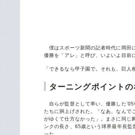
ターニングポイントの
自らが監督として率い、優勝した'0
たちに胴上げされた。「なあ、なんで
がゆくて仕方なかった」。まさに同じ
ンクの長さ、65歳という球界最年長監
った。
「シーズンの中で必ず節目というか、
それがなかった。考えても、浮かばん
な」
'23年シーズンの開幕戦は3月31日
球」の真髄がぎっしりと詰まっていた。
に迫られた。8回裏、あとは逃げ切るだ
【次ページ】 「どう