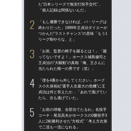
た“日本シリーズで無安打投手交代”…
た“
「個人記録は関係ないんだ」
「
「もし優勝できなければ、パ・リーグは
「
終わりだった」1999年王貞治ダイエーが
終わ
つかんだ“ラストチャンス”の意味「もう1
つか
リーグ制やろな、と」
リ
「お前、監督の椅子を蹴るとは！」「蹴
「
ってないですよ！」ホークス城島健司と
っ
王貞治の“大騒動”の真相「俺、王さんに
王貞
当たられた唯一の男です（笑）」
当
「僕を4番から外してください」ホーク
「ア
ス小久保裕紀“選手人生最大の危機”に王
球
貞治は何と答えたか…「あれで逃げてい
す“
たら、次も逃げていた」
た…
らD
「お前の球種、全部当てたるわ」名投手
コーチ・尾花高夫がホークスの0勝投手3
「
人に2桁勝利させた“方程式”「考え方次第
ス小
で二流も一流になれる」
貞