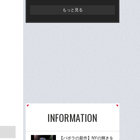
た
もっと見る
INFORMATION
【バボラの新作】NYの輝きを