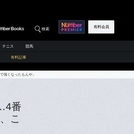
有料会員
検索
テニス
競馬
有料記事
まで強くなったもんや」
…4番
、こ