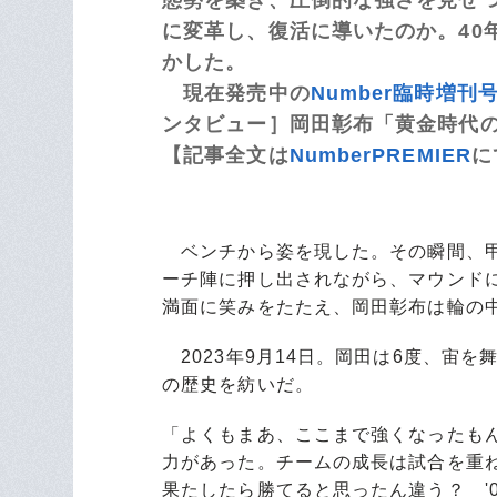
に変革し、復活に導いたのか。40
かした。
現在発売中の
Number臨時増
ンタビュー］岡田彰布「黄金時代
【記事全文は
NumberPREMIER
に
ベンチから姿を現した。その瞬間、甲
ーチ陣に押し出されながら、マウンド
満面に笑みをたたえ、岡田彰布は輪の
2023年9月14日。岡田は6度、宙
の歴史を紡いだ。
「よくもまあ、ここまで強くなったも
力があった。チームの成長は試合を重
果たしたら勝てると思ったん違う？ '