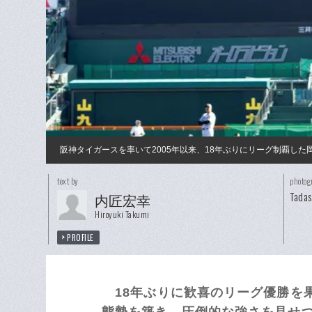
阪神タイガースを率いて2005年以来、18年ぶりにリーグ制覇した
text by
photog
Tadas
内匠宏幸
Hiroyuki Takumi
PROFILE
18年ぶりに歓喜のリーグ優勝を
態勢を築き、圧倒的な強さを見せ