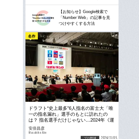
【お知らせ】Google検索で
「Number Web」の記事を見
つけやすくする方法
名作
ドラフト“史上最多”6人指名の富士大「唯
一の指名漏れ」選手のもとに訪れたの
は？ 指名選手だけじゃない…2024年《運
命のドラフト会議》その後の物語
安倍昌彦
Masahiko Abe
2024/11/05
プロ野球