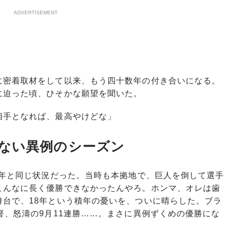
ない異例のシーズン
5年と同じ状況だった。当時も本拠地で、巨人を倒して選手
こんなに長く優勝できなかったんやろ。ホンマ、オレは歯
舞台で、18年という積年の憂いを、ついに晴らした。ブラ
督、怒濤の9月11連勝……。まさに異例ずくめの優勝にな
ターニングポイントになるゲームがあるんやけど、今回は
かった。強いてあげるなら、開幕からの3連勝になるか
、京セラドーム大阪でのDeNA戦だった。ここには「岡田野
リードした展開だったが、8回表に2点を奪われ、2点差
けの展開だったが、岡田は重要な1点を取りにいった。
して自分たちの勝ちパターンを崩した？」