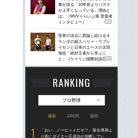
青が語る「10年前よりバスケ
が上手くなっている」理由と
は。［MVVりらいぶ賞 受賞者
インタビュー］
PR
世界の頂点に君臨し続けるオ
ランダの超人ハリー・ラブレ
イセンと日本のエースの太田
海也「絶対王者から学ぶこ
と」《ケイリン国際対談②》
PR
RANKING
プロ野球
最新
24時間
週間
「おい、ノーヒットだぞ？」落合博満よ
「
り前にダイエー王貞治が決断してい
り