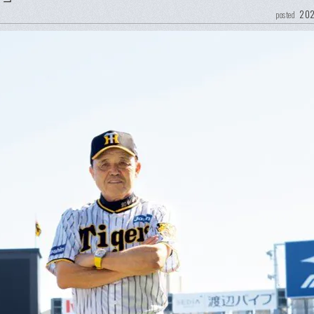
202
posted