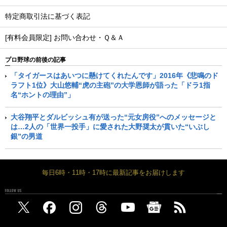
特定商取引法に基づく表記
[有料会員限定] お問い合わせ・Ｑ＆Ａ
プロ野球の前後の記事
「タイガースはあいつに懸けてくれたんです」2016年《悲鳴のド
ラフト1位》大山悠輔“虎の主砲”の大学恩師が語った「ドラ1指
名“ホントの理由”」
大谷翔平とダルビッシュ有が送った“元女房役”へのメッセージと
は…2人の「世界一投手」に愛された大野奨太が貫いた“いぶし
銀”の男道
毎日6時・11時・17時に最新記事をお届けします
FOLLOW US