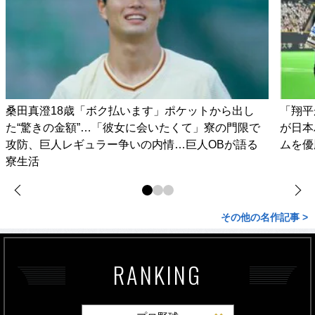
桑田真澄18歳「ボク払います」ポケットから出し
「翔平
た“驚きの金額”…「彼女に会いたくて」寮の門限で
が日本
攻防、巨人レギュラー争いの内情…巨人OBが語る
ムを優
寮生活
その他の名作記事 >
RANKING