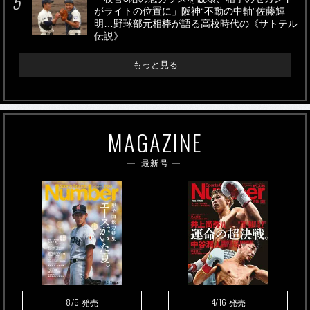
がライトの位置に」阪神“不動の中軸”佐藤輝
明…野球部元相棒が語る高校時代の《サトテル
伝説》
もっと見る
MAGAZINE
最新号
8/6
4/16
発売
発売