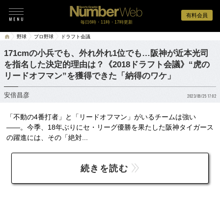
有料会員
毎日6時・11時・17時更新
野球
プロ野球
ドラフト会議
171cmの小兵でも、外れ外れ1位でも…阪神が近本光司
を指名した決定的理由は？《2018ドラフト会議》“虎の
リードオフマン”を獲得できた「納得のワケ」
安倍昌彦
2023/09/25 17:02
「不動の4番打者」と「リードオフマン」がいるチームは強い
――。今季、18年ぶりにセ・リーグ優勝を果たした阪神タイガース
の躍進には、その「絶対...
続きを読む