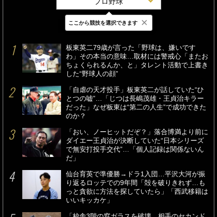
プロ野球
×
ここから競技を選択できます
最新
24時間
週間
板東英二79歳が言った「野球は、嫌いです
わ」その本当の意味…取材には警戒心「またお
ちょくられるんか、と」タレント活動で上書き
した“野球人の顔”
「自虐の天才投手」板東英二が話していた“ひ
とつの嘘”…「じつは長嶋茂雄・王貞治キラー
だった」なぜ板東は“第二の人生”で成功できた
のか？
「おい、ノーヒットだぞ？」落合博満より前に
ダイエー王貞治が決断していた“日本シリーズ
で無安打投手交代”…「個人記録は関係ないん
だ」
仙台育英で準優勝→ドラ1入団…平沢大河が振
り返るロッテでの9年間「殻を破りきれず…も
っと貪欲に方法を探していたら」「西武移籍は
いいキッカケ」
「校舎3階の窓ガラスを破壊、相手のセカンド