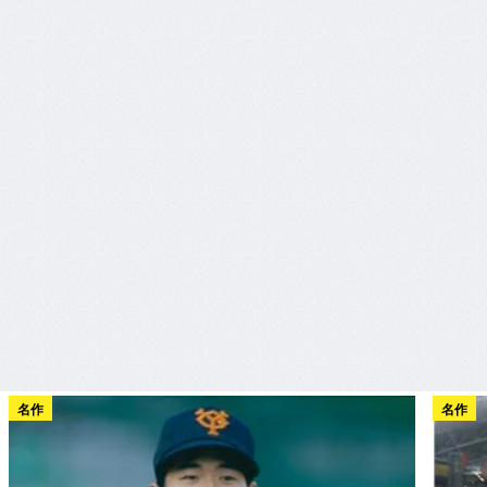
名作
名作