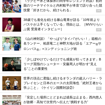
《ラグビー界と体操界の同学年レジェンド対談》初対
面のリーチマイケルと内村航平が本音で語り合った競
技愛「好きだから、続けられる」
PR
38歳でも進化を続ける篠山竜青が語る「10年前より
バスケが上手くなっている」理由とは。［MVVりらい
ぶ賞 受賞者インタビュー］
PR
《山の神対談》「やっぱり“タイパ”がいい！」箱根の
名ランナー、柏原竜二と神野大地が語る「エアー
サ
®
ロンパス
」×コンディショニング術
®
PR
「少しぼやけているだけでも感覚が狂ってきます」B
リーグ屈指のシューター・安藤周人が明かす“見え
る”ことの重要性
PR
世界の頂点に君臨し続けるオランダの超人ハリー・ラ
ブレイセンと日本のエースの太田海也「絶対王者から
学ぶこと」《ケイリン国際対談②》
PR
「安定した場所にとどまれば成長は止まる」西内悠人
が故郷・高知で次世代へ伝えた“挑戦する力”