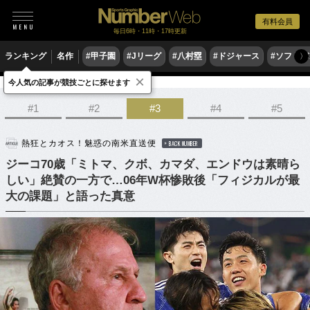
有料会員
毎日6時・11時・17時更新
ランキング
名作
#甲子園
#Jリーグ
#八村塁
#ドジャース
#ソフトバ
〉
×
今人気の記事が競技ごとに探せます
サッカー
サッカー日本代表
#1
#2
#3
#4
#5
熱狂とカオス！魅惑の南米直送便
BACK NUMBER
ジーコ70歳「ミトマ、クボ、カマダ、エンドウは素晴ら
しい」絶賛の一方で…06年W杯惨敗後「フィジカルが最
大の課題」と語った真意