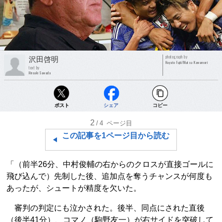
photograph by
沢田啓明
Hayato Fujii/Mutsu Kawamori
text by
Hiroaki Sawada
ポスト
シェア
コピー
2
/4
ページ目
この記事を1ページ目から読む
「（前半26分、中村俊輔の右からのクロスが直接ゴールに
飛び込んで）先制した後、追加点を奪うチャンスが何度も
あったが、シュートが精度を欠いた。
審判の判定にも泣かされた。後半、同点にされた直後
（後半41分）、コマノ（駒野友一）が右サイドを突破して