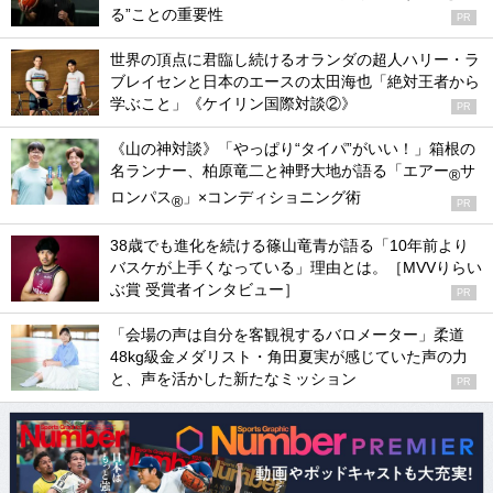
る”ことの重要性
PR
世界の頂点に君臨し続けるオランダの超人ハリー・ラ
ブレイセンと日本のエースの太田海也「絶対王者から
学ぶこと」《ケイリン国際対談②》
PR
《山の神対談》「やっぱり“タイパ”がいい！」箱根の
名ランナー、柏原竜二と神野大地が語る「エアー
サ
®
ロンパス
」×コンディショニング術
®
PR
38歳でも進化を続ける篠山竜青が語る「10年前より
バスケが上手くなっている」理由とは。［MVVりらい
ぶ賞 受賞者インタビュー］
PR
「会場の声は自分を客観視するバロメーター」柔道
48kg級金メダリスト・角田夏実が感じていた声の力
と、声を活かした新たなミッション
PR