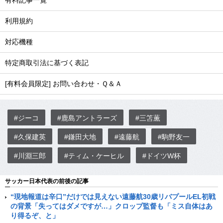
有料記事一覧
利用規約
対応機種
特定商取引法に基づく表記
[有料会員限定] お問い合わせ・Ｑ＆Ａ
#ジーコ
#鹿島アントラーズ
#三笘薫
#久保建英
#鎌田大地
#遠藤航
#駒野友一
#川淵三郎
#ティム・ケーヒル
#ドイツW杯
サッカー日本代表の前後の記事
“現地報道は辛口”だけでは見えない遠藤航30歳リバプールEL初戦
の背景「失ってはダメですが…」クロップ監督も「ミス自体はあ
り得るぞ、と」