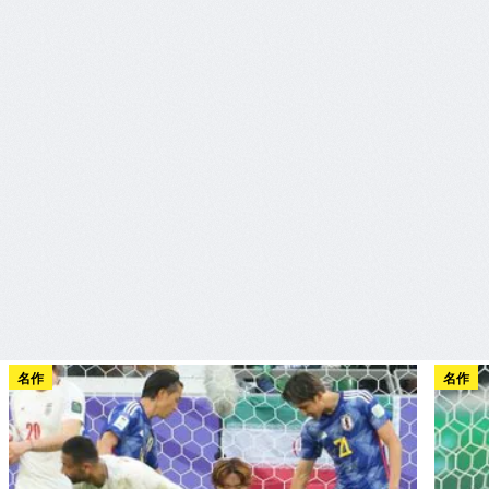
名作
名作