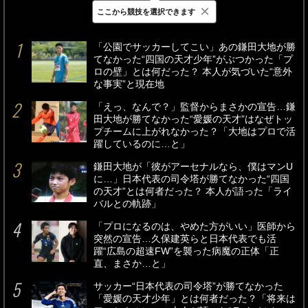
×
ここから競技を選択できます
最新
24時間
週間
「公園でサッカーしてこい」あの鎌田大地が勝
てなかった“四国の天才少年”がぶつかった「プ
ロの壁」とは何だった？ 本人が気づいた“意外
な事実”と現在地
「えっ、なんで？」監督からまさかの宣告…鎌
田大地が勝てなかった“愛媛の天才”はなぜトッ
プチームに上がれなかった？「大地はプロで活
躍しているのに…と」
鎌田大地が「彼がアーセナルなら、僕はマンU
に…」日本代表の司令塔が勝てなかった“四国
の天才”とは何者だった？ 本人が語った「ライ
バルとの軌跡」
「プロになるのは、やめた方がいい」医師から
突然の宣告…久保建英らと日本代表でも活
躍“広島の超速FW”を襲った病魔の正体「正
直、まさか…と」
サッカー“日本代表の司令塔”が勝てなかった
「愛媛の天才少年」とは何者だった？「将来は