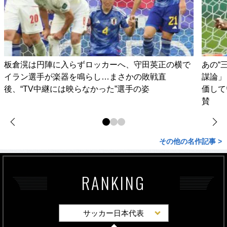
板倉滉は円陣に入らずロッカーへ、守田英正の横で
あの“
イラン選手が楽器を鳴らし…まさかの敗戦直
謀論」
後、“TV中継には映らなかった”選手の姿
価して
賛
その他の名作記事 >
RANKING
サッカー日本代表