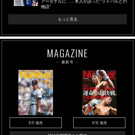
アーセナルに…」本人が語った“ライバルとの
物語”
もっと見る
MAGAZINE
最新号
8/6
4/16
発売
発売