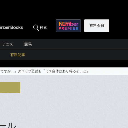
有料会員
検索
テニス
競馬
有料記事
ダメですが…」クロップ監督も「ミス自体はあり得るぞ、と」
ール