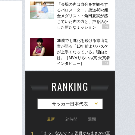
「会場の声は自分を客観視す
るバロメーター」柔道48kg級
金メダリスト・角田夏実が感
じていた声の力と、声を活か
した新たなミッション
PR
38歳でも進化を続ける篠山竜
青が語る「10年前よりバスケ
が上手くなっている」理由と
は。［MVVりらいぶ賞 受賞者
インタビュー］
PR
RANKING
サッカー日本代表
最新
24時間
週間
「えっ、なんで？」監督からまさかの宣
「