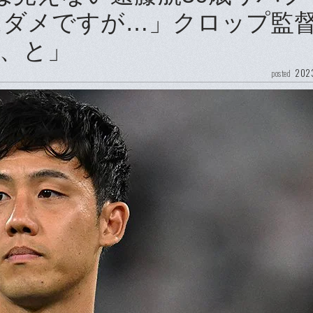
はダメですが…」クロップ監
、と」
2023
posted