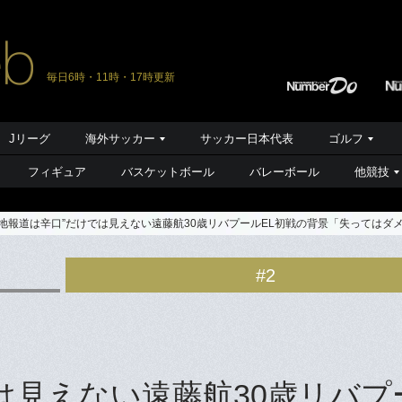
毎日6時・11時・17時更新
Jリーグ
海外サッカー
サッカー日本代表
ゴルフ
フィギュア
バスケットボール
バレーボール
他競技
現地報道は辛口”だけでは見えない遠藤航30歳リバプールEL初戦の背景「失っては
#2
は見えない遠藤航30歳リバプ