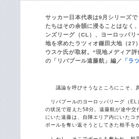
サッカー日本代表は9月シリーズ
たちはその余韻に浸ることはなく
ンズリーグ（CL）、ヨーロッパリ
地を求めたラツィオ鎌田大地（27
ウスケ氏が取材。“現地メディア評
の「リバプール遠藤航」編／
「ラ
議論を呼びそうなところにこそ、真
リバプールのヨーロッパリーグ（EL）
の状況で迎えた58分。遠藤航が途中
にいた遠藤は、自陣エリア内にいたコ
ボールを奪い返そうとしてきた相手を
しかし、そこでボールを奪われ、相手