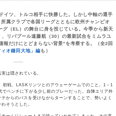
でドイツ、トルコ相手に快勝した。しかし中軸の選手
、所属クラブで各国リーグとともに欧州チャンピオ
ーグ（EL）の舞台に身を投じている。今季から新天
）、リバプール遠藤航（30）の最新試合をミムラユ
価報だけにとどまらない背景”を考察する。（全2回
ツィオ鎌田大地」編
も）
実は隠されている。
初戦、LASKリンツとのアウェーゲームでのこと。1－1
交代でベンチに下がる少し前のプレーだった。自陣エリア外
ナテからのパスを受けながらターンすることで、勢いよく
かわそうとした。
チームにシュートまで持っていかれてしまった。その直