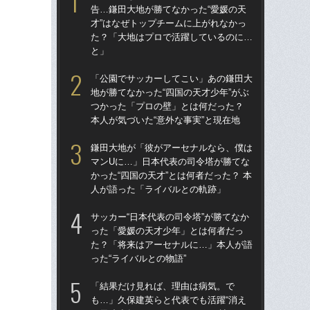
告…鎌田大地が勝てなかった“愛媛の天
告…
才”はなぜトップチームに上がれなかっ
才”
た？「大地はプロで活躍しているのに…
た
と」
と
「公園でサッカーしてこい」あの鎌田大
鎌
地が勝てなかった“四国の天才少年”がぶ
マ
つかった「プロの壁」とは何だった？
かっ
本人が気づいた“意外な事実”と現在地
人
鎌田大地が「彼がアーセナルなら、僕は
「
マンUに…」日本代表の司令塔が勝てな
地が
かった“四国の天才”とは何者だった？ 本
つ
人が語った「ライバルとの軌跡」
本人
サッカー“日本代表の司令塔”が勝てなか
サッ
った「愛媛の天才少年」とは何者だっ
っ
た？「将来はアーセナルに…」本人が語
た
った“ライバルとの物語”
った
「結果だけ見れば、理由は病気。で
「1
も…」久保建英らと代表でも活躍“消え
W杯