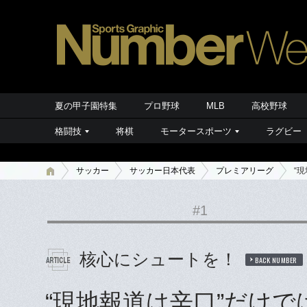
夏の甲子園特集
プロ野球
MLB
高校野球
格闘技
将棋
モータースポーツ
ラグビー
サッカー
サッカー日本代表
プレミアリーグ
“
#1
核心にシュートを！
BACK NUMBER
“現地報道は辛口”だけで