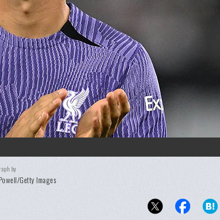
raph by
Powell/Getty Images