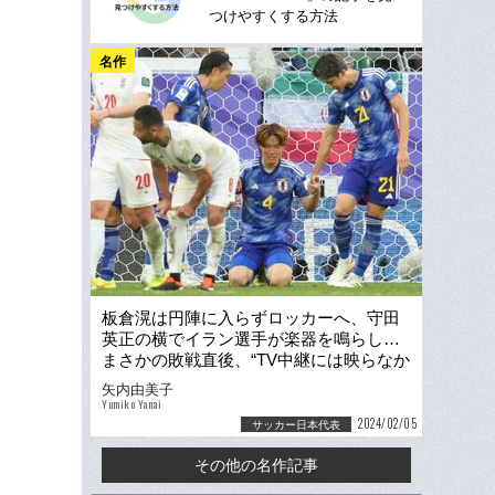
つけやすくする方法
名作
板倉滉は円陣に入らずロッカーへ、守田
英正の横でイラン選手が楽器を鳴らし…
まさかの敗戦直後、“TV中継には映らなか
った”選手の姿
矢内由美子
Yumiko Yanai
2024/02/05
サッカー日本代表
その他の名作記事