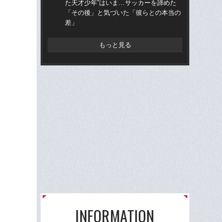
た天才少年”はいま…サッカーを諦めた
ミ
「その後」と気づいた「彼らとの本当の
評
差」
もっと見る
INFORMATION