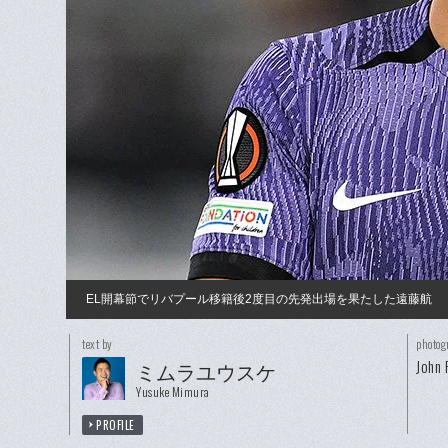
EL開幕節でリバプール移籍後2度目の先発出場を果たした遠藤航
text by
photog
John 
ミムラユウスケ
Yusuke Mimura
PROFILE