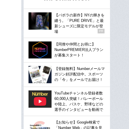
【バボラの新作】NYの輝きを
纏う。「PURE DRIVE」と最
新シューズに限定モデルが登
場
PR
【同僚や仲間とお得に】
NumberPREMIER法人プラン
が募集スタート！
【登録無料】Numberメールマ
ガジン好評配信中。スポーツ
の「今」をメールでお届け！
YouTubeチャンネル登録者数
60,000人突破！バレーボール
や陸上、バスケ、野球などの
選手のインタビューを動画で
【お知らせ】Google検索で
「Number Web」の記事を見