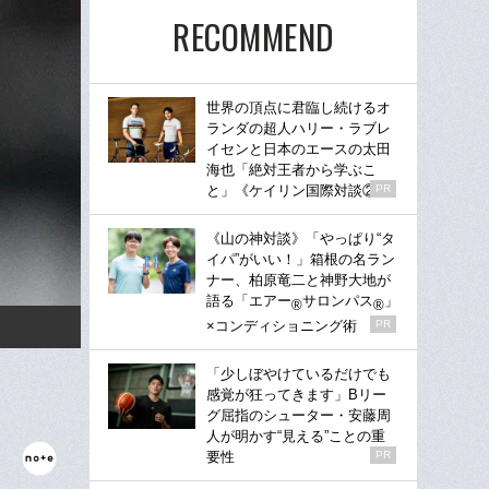
RECOMMEND
世界の頂点に君臨し続けるオ
ランダの超人ハリー・ラブレ
イセンと日本のエースの太田
海也「絶対王者から学ぶこ
と」《ケイリン国際対談②》
PR
《山の神対談》「やっぱり“タ
イパ”がいい！」箱根の名ラン
ナー、柏原竜二と神野大地が
語る「エアー
サロンパス
」
®
®
×コンディショニング術
PR
「少しぼやけているだけでも
感覚が狂ってきます」Bリー
グ屈指のシューター・安藤周
人が明かす“見える”ことの重
要性
PR